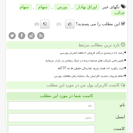
تگهای خبر:
اوراق بهادار
,
بورس
,
سهام
,
سهام
عدالت
این مطلب را می پسندید؟
(0)
(1)
تازه ترین مطالب مرتبط
رشد ۷۲ درصدی درآمد فروش ۳ ماهه ناشران بورسی
تأمین مالی شرکت های صدمه دیده در جنگ رمضان در بازار سرمایه
ثبت رکورد ۶۴ همت ورود نقدینگی حقیقی ها به ETFها
اعلام جزییات تمدید افزایش یک ساعته زمان معاملات بورس
کامنت کاربران پول من در مورد این مطلب
کامنت شما در مورد این مطلب
نام:
ایمیل:
کامنت: