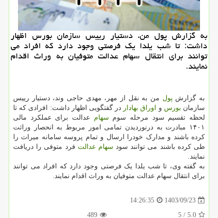
به گزارش پول من، دستیار رییس سازمان بورس اظهار
داشت: تا شب یلدا یک فرصتی وجود دارد که افراد می
توانند برای انتقال سهام عدالت متوفیان به وراث اقدام
نمایند.
به گزارش
پول
من به نقل از مهر، مهدی حاجی وند، دستیار رییس
سازمان
بورس
و
اوراق بهادار
در گفتگویی اظهار داشت: افرادی که تا
لحظه تقسیم سود مرحله سوم
سهام
عدالت برای عملکرد مالی
۱۴۰۱ مبادرت به درنوردیدن تمامی امور مربوط به انحصار وراثت
کرده باشند و مدارک خودرا ارسال و تمام پروسه سامانه میراث را
طی کرده باشند می توانند سود
سهام عدالت
فرد متوفی را دریافت
نمایند.
به گفته وی، تا شب یلدا یک فرصتی وجود دارد که افراد می توانند
برای انتقال سهام عدالت متوفیان به وراث اقدام نمایند.
1403/09/23
14:26:35
489
/ 5
5.0