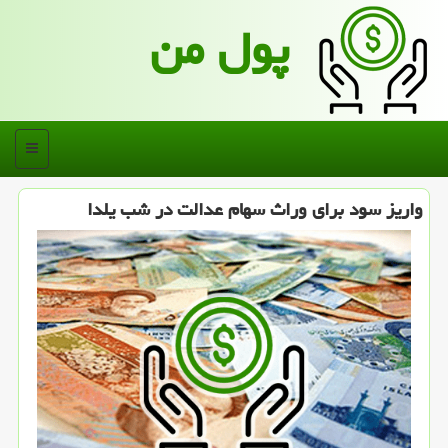
پول من
منو
واریز سود برای وراث سهام عدالت در شب یلدا