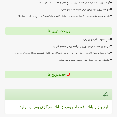
آزادسازی ۶ میلیارد دلار چه تاثیری بر نرخ دلار و معیشت مردم دارد؟
دو سناریوی مهم برای بازار سهام تا انتهای سال
تقدیر رییس کمیسیون اقتصادی مجلس از نقش کلیدی بانک مسکن در پایین آوردن ناترازی
پربحث ترین ها
فتح مقاومت کلیدی بورس
فراخوان ساخت مودم نوری با تراشه بومی منتشر گردید
کدام صنایع صدرنشین ارزش بازار در بورس هستند به علاوه رتبه بندی 48 صنعت بورسی
ساخت وساز در جنگل بدون مجوز ممنوع می باشد
جدیدترین ها
تگها
ارز
بازار
بانك
اقتصاد
رپورتاژ
بانك مركزی
بورس
تولید