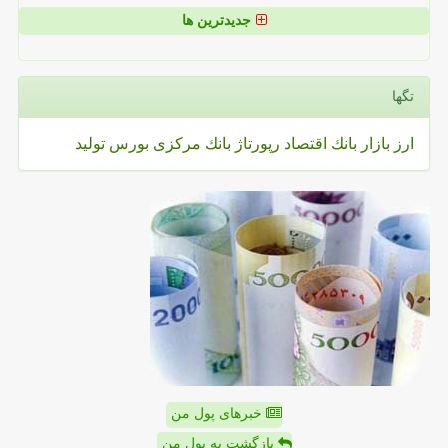
جدیدترین ها
تگها
ارز
بازار
بانك
اقتصاد
رپورتاژ
بانك مركزی
بورس
تولید
خبرهای پول من
بازگشت به پول من