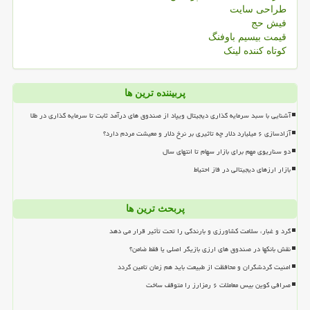
طراحی سایت
فیش حج
قیمت بیسیم باوفنگ
کوتاه کننده لینک
پربیننده ترین ها
آشنایی با سبد سرمایه گذاری دیجیتال ویپاد از صندوق های درآمد ثابت تا سرمایه گذاری در طلا
آزادسازی ۶ میلیارد دلار چه تاثیری بر نرخ دلار و معیشت مردم دارد؟
دو سناریوی مهم برای بازار سهام تا انتهای سال
بازار ارزهای دیجیتالی در فاز احتیاط
پربحث ترین ها
گرد و غبار، سلامت کشاورزی و بارندگی را تحت تأثیر قرار می دهد
نقش بانکها در صندوق های ارزی بازیگر اصلی یا فقط ضامن؟
امنیت گردشگران و محافظت از طبیعت باید هم زمان تامین گردد
صرافی کوین بیس معاملات ۶ رمزارز را متوقف ساخت