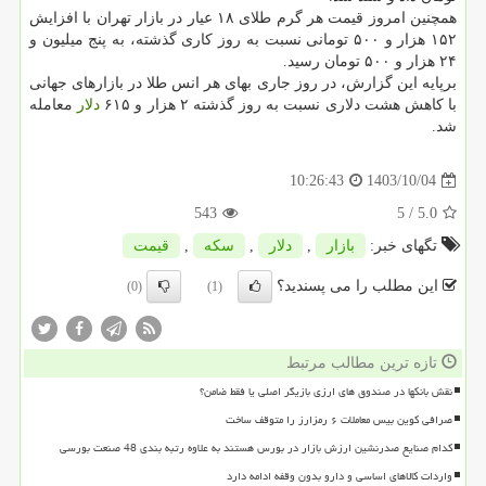
همچنین امروز قیمت هر گرم طلای ۱۸ عیار در بازار تهران با افزایش
۱۵۲ هزار و ۵۰۰ تومانی نسبت به روز کاری گذشته، به پنج میلیون و
۲۴ هزار و ۵۰۰ تومان رسید.
برپایه این گزارش، در روز جاری بهای هر انس طلا در بازارهای جهانی
با کاهش هشت دلاری نسبت به روز گذشته ۲ هزار و ۶۱۵
دلار
معامله
شد.
1403/10/04
10:26:43
543
/ 5
5.0
تگهای خبر:
بازار
,
دلار
,
سكه
,
قیمت
این مطلب را می پسندید؟
(0)
(1)
تازه ترین مطالب مرتبط
نقش بانکها در صندوق های ارزی بازیگر اصلی یا فقط ضامن؟
صرافی کوین بیس معاملات ۶ رمزارز را متوقف ساخت
کدام صنایع صدرنشین ارزش بازار در بورس هستند به علاوه رتبه بندی 48 صنعت بورسی
واردات کالاهای اساسی و دارو بدون وقفه ادامه دارد