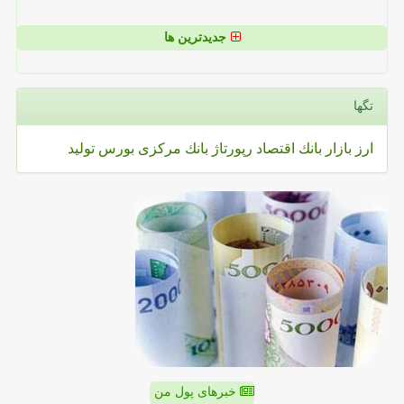
جدیدترین ها
تگها
ارز
بازار
بانك
اقتصاد
رپورتاژ
بانك مركزی
بورس
تولید
خبرهای پول من