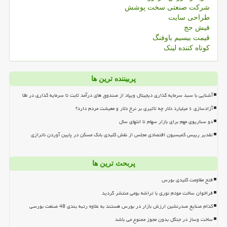
شرکت صنعتی سخت پوشش
طراحی سایت
فیش حج
قیمت بیسیم باوفنگ
کوتاه کننده لینک
پربیننده ترین ها
آشنایی با سبد سرمایه گذاری دیجیتال ویپاد از صندوق های درآمد ثابت تا سرمایه گذاری در طلا
آزادسازی ۶ میلیارد دلار چه تاثیری بر نرخ دلار و معیشت مردم دارد؟
دو سناریوی مهم برای بازار سهام تا انتهای سال
تقدیر رییس کمیسیون اقتصادی مجلس از نقش کلیدی بانک مسکن در پایین آوردن ناترازی
پربحث ترین ها
فتح مقاومت کلیدی بورس
فراخوان ساخت مودم نوری با تراشه بومی منتشر گردید
کدام صنایع صدرنشین ارزش بازار در بورس هستند به علاوه رتبه بندی 48 صنعت بورسی
ساخت وساز در جنگل بدون مجوز ممنوع می باشد