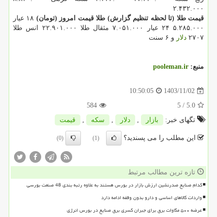
۲.۴۳۲.۰۰۰
قیمت طلا (تا لحظه تنظیم گزارش)
طلا
قیمت امروز (تومان)
۱۸ عیار
۵.۲۸۵.۰۰۰ ۲۴ عیار ۷.۰۵۱.۰۰۰ مثقال طلا ۲۲.۹۰۱.۰۰۰ انس طلا
۲۷۰۷
دلار
و ۶ سنت
منبع:
pooleman.ir
1403/11/02
10:50:05
584
/ 5
5.0
تگهای خبر:
بازار
,
دلار
,
سكه
,
قیمت
این مطلب را می پسندید؟
(0)
(1)
تازه ترین مطالب مرتبط
کدام صنایع صدرنشین ارزش بازار در بورس هستند به علاوه رتبه بندی 48 صنعت بورسی
واردات کالاهای اساسی و دارو بدون وقفه ادامه دارد
عرضه ۵۰۰ مگاوات برق برای جبران کسری برق صنایع در بورس انرژی