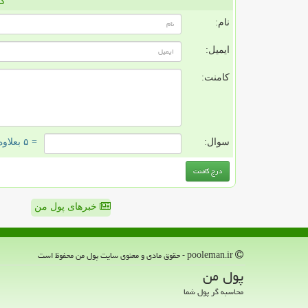
کا
نام:
ایمیل:
کامنت:
سوال:
= ۵ بعلاوه ۳
خبرهای پول من
pooleman.ir - حقوق مادی و معنوی سایت پول من محفوظ است
پول من
محاسبه گر پول شما