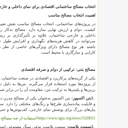
انتخاب مصالح ساختمانی اقتصادی برای نمای داخلی و خار
اهمیت انتخاب مصالح مناسب
در پروژه‌های ساختمانی، انتخاب مصالح مناسب نقش تعیین‌
کیفیت، دوام و ارزش نهایی سازه دارد. مصالح به‌کار رف
داخلی و خارجی ساختمان، علاوه بر تأثیرگذاری بر زیب
می‌توانند در کاهش هزینه‌های نگهداری و افزایش طول عم
باشند. هر نوع مصالح دارای ویژگی‌های خاصی از نظر هز
کارایی و سازگاری با محیط است.
مصالح بتنی: ترکیبی از دوام و صرفه اقتصادی
یکی از گزینه‌های پرکاربرد و اقتصادی در صنعت ساختمان، مص
از پروژه‌ها مورد استفاده قرار می‌گیرند. بتن‌ها به دلیل
رزین‌ها و پلیمرها به ترکیب بتن، مقاومت آن را در برابر 
1.
بتن اکسپوز
:
بتن اکسپوز به‌عنوان یکی از مصالح مدرن د
و قابلیت پیاده‌سازی طرح‌ها و رنگ‌های مختلف را دارد. 
پنل‌های بزرگ برای پوشش نمای خارجی، کف‌پوش‌ها و حتی د
https://www.tgju.org/news/3320031
/استفاده-از-چه-مصالح
2.
سمنت پلاست
:
سمنت پلاست نوعی سنگ مصنوعی است که از