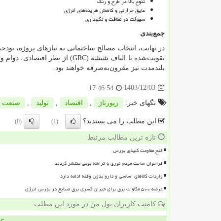
تنوع بالا در طرح و رنگ
عایق حرارتی و کاهش هزینه‌های انرژی
سهولت در نظافت و نگهداری
جمع‌بندی
در نهایت، انتخاب مصالح ساختمانی به نیازهای پروژه، بود
تقویت‌شده با الیاف شیشه
(GRC)
از نظر اقتصادی، دوام و 
بلندمدت نیز مقرون‌به‌صرفه خواهند بود.
1403/12/03
17:46:54
تگهای خبر:
رپورتاژ
,
اقتصاد
,
تولید
,
صنعت
این مطلب را می پسندید؟
(0)
(1)
تازه ترین مطالب مرتبط
فتح مقاومت کلیدی بورس
فراخوان ساخت مودم نوری با تراشه بومی منتشر گردید
واردات کالاهای اساسی و دارو بدون وقفه ادامه دارد
عرضه ۵۰۰ مگاوات برق برای جبران کسری برق صنایع در بورس انرژی
کامنت کاربران پول من در مورد این مطلب