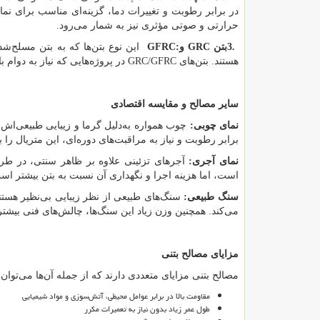
در برابر رطوبت و تغییرات دما، گزینه‌ای مناسب برای 
حرارتی و صوتی مؤثری نیز به شمار می‌رود.
3.
بتن
GRC
و
GFRC:
این نوع بتن‌ها که به بتن مسلح‌ش
هستند. بتن‌های
GRC/GFRC
در پروژه‌هایی که نیاز به دوام ب
سایر مصالح و مقایسه اقتصادی
نمای چوبی
:
چوب همواره به‌دلیل گرما و زیبایی طبیعی‌اش
برابر رطوبت و نیاز به مراقبت‌های دوره‌ای، این متریال را ب
نمای آجری
:
آجرهای تزئینی علاوه بر ظاهر سنتی، در طرا
است، اما هزینه اجرا و نگهداری آن نسبت به بتن بیشتر اس
سنگ طبیعی
:
سنگ‌های طبیعی از نظر زیبایی بی‌نظیر هستند،
می‌کند. همچنین وزن زیاد این سنگ‌ها، چالش‌های فنی بیشتری
مزایای مصالح بتنی
مصالح بتنی مزایای متعددی دارند که از جمله آن‌ها می‌توان 
مقاومت بالا در برابر عوامل محیطی، آتش‌سوزی و مواد شیمیایی
طول عمر زیاد بدون نیاز به تعمیرات مکرر