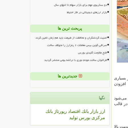
دو سناریوی مهم برای بازار سهام تا انتهای سال
بازار ارزهای دیجیتالی در فاز احتیاط
پربحث ترین ها
امنیت گردشگران و محافظت از طبیعت باید هم زمان تامین گردد
صرافی کوین بیس معاملات ۶ رمزارز را متوقف ساخت
فتح مقاومت کلیدی بورس
فراخوان ساخت مودم نوری با تراشه بومی منتشر گردید
جدیدترین ها
ر بسیاری
 افزودن
تگها
 می‌شود
در قالب
ارز
بازار
بانك
اقتصاد
رپورتاژ
بانك
مركزی
بورس
تولید
مت بالا