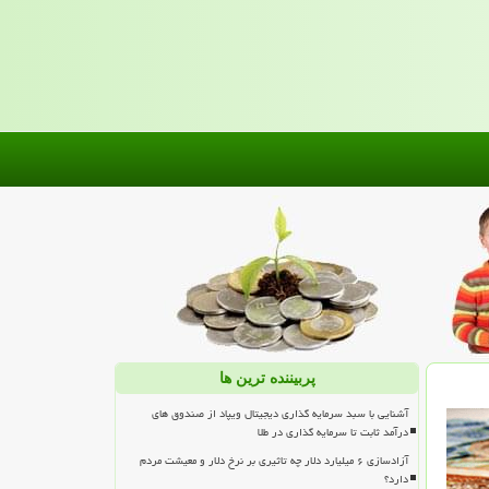
پربیننده ترین ها
آشنایی با سبد سرمایه گذاری دیجیتال ویپاد از صندوق های
درآمد ثابت تا سرمایه گذاری در طلا
آزادسازی ۶ میلیارد دلار چه تاثیری بر نرخ دلار و معیشت مردم
دارد؟