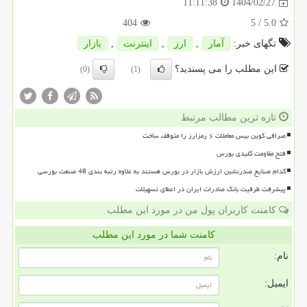
1404/02/27
11:11:38
404
/ 5
5.0
تگهای خبر:
آمار
,
ارز
,
اینترنت
,
بازار
این مطلب را می پسندید؟
(0)
(1)
تازه ترین مطالب مرتبط
صرافی کوین بیس معاملات ۶ رمزارز را متوقف ساخت
فتح مقاومت کلیدی بورس
کدام صنایع صدرنشین ارزش بازار در بورس هستند به علاوه رتبه بندی 48 صنعت بورسی
پیشرفت ظرفیت بانک صادرات ایران در اعطای تسهیلات
کامنت کاربران پول من در مورد این مطلب
کامنت شما در مورد این مطلب
نام:
ایمیل: