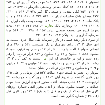
اصفهان ۶، ۵۰۹ ۴، ۰۴۵ ۲۶، ۳۲۸، ۹۰۵ فولاژ فولاد آلیاژی ایران ۴۵۴
۴، ۶۹۵ ۲، ۱۳۱، ۵۳۰ کچاد معدنی وصنعتی چادرملو ۱، ۵۳۲ ۳، ۰۸۶
۴، ۷۲۷، ۷۵۲ کگل معدنی و صنعتی گل گهر ۹۲۸ ۲، ۶۱۹ ۲، ۴۳۰،
۴۳۲ وبصادر بانک صادرات ایران ۱، ۵۴۶ ۷۲۶ ۱، ۱۲۲، ۳۹۶ وبملت
بانک ملت ۴، ۲۵۲ ۲، ۷۳۴ ۱۱، ۶۲۴، ۹۶۸ وپست پست بانک ایران ۸۱
۸، ۲۶۰ ۶۶۹، ۰۶۰ وتجارت بانک
تجارت
۲، ۶۸۲ ۶۲۴ ۱، ۶۷۳، ۵۶۸
وتوصا گروه س توسعه صنعتی ایران ۱۵۷ ۱، ۹۷۸ ۳۱۰، ۵۴۶ ورنا
سرمایه گذاری رنا (هلدینگ) ۴ ۷، ۳۱۰ ۲۹، ۲۴۰
از سوی دیگر رشد قیمتی در بازار سرمایه طی سال جاری نسبت به
انتها سال ۱۴۰۳، برای سهامداران یک میلیونی، ۵۳۲ و ۴۹۰ هزار
تومانی سهام عدالت، با رشد بالاتر از ۱۷ درصدی به ترتیب سود ۵
میلیون ۸۸۳، ۳ میلیون و ۷۷ و ۲ میلیون و ۸۸۳ هزار تومانی را رقم
زده است و این در حالیست که این
آمار
نسبت به کف آبان ۱۴۰۳
رشد بالاتر از ۷۳ درصدی و به ترتیب سود ۱۷ میلیون و ۳۴، ۸ میلیون
و ۹۰۹ و ۸ میلیون و ۳۴۷ هزار تومانی را نشان میدهد.
نمودار زیر تغییرات قیمت سهام عدالت ۵۳۲ هزار تومانی را طی ۱۳۵
روز کاری گذشته از شروع آبان ۱۴۰۳ تا روز گذشته چهارشنبه ۲۴
اردیبهشت ۱۴۰۴ نشان میدهد. اعداد محور عمودی ارزش سبد سهام
عدالت بر حسب میلیون تومان و اعداد محور افقی شماره روزهای
کاری قبل است که از یک روز قبل (عدد یک) تا ۱۳۵ روز کاری قبل
(عدد ۱۳۵) شماره گذاری شده است.