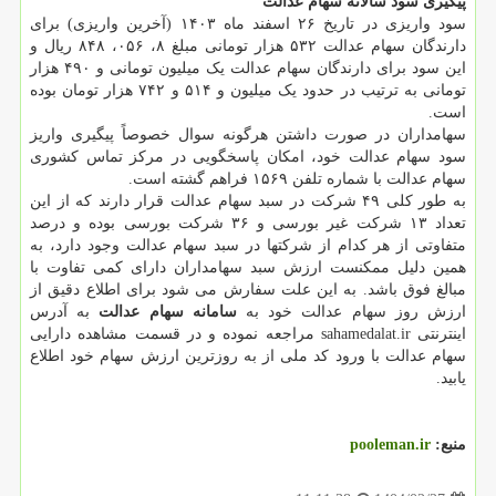
پیگیری سود سالانه سهام عدالت
سود واریزی در تاریخ ۲۶ اسفند ماه ۱۴۰۳ (آخرین واریزی) برای
دارندگان سهام عدالت ۵۳۲ هزار تومانی مبلغ ۸، ۰۵۶، ۸۴۸ ریال و
این سود برای دارندگان سهام عدالت یک میلیون تومانی و ۴۹۰ هزار
تومانی به ترتیب در حدود یک میلیون و ۵۱۴ و ۷۴۲ هزار تومان بوده
است.
سهامداران در صورت داشتن هرگونه سوال خصوصاً پیگیری واریز
سود سهام عدالت خود، امکان پاسخگویی در مرکز تماس کشوری
سهام عدالت با شماره تلفن ۱۵۶۹ فراهم گشته است.
به طور کلی ۴۹ شرکت در سبد سهام عدالت قرار دارند که از این
تعداد ۱۳ شرکت غیر بورسی و ۳۶ شرکت بورسی بوده و درصد
متفاوتی از هر کدام از شرکتها در سبد سهام عدالت وجود دارد، به
همین دلیل ممکنست ارزش سبد سهامداران دارای کمی تفاوت با
مبالغ فوق باشد. به این علت سفارش می شود برای اطلاع دقیق از
ارزش روز سهام عدالت خود به
سامانه سهام عدالت
به آدرس
اینترنتی sahamedalat.ir مراجعه نموده و در قسمت مشاهده دارایی
سهام عدالت با ورود کد ملی از به روزترین ارزش سهام خود اطلاع
یابید.
منبع:
pooleman.ir