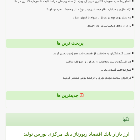
آشنایی با سبد سرمایه گذاری دیجیتال ویپاد از صندوق های درآمد ثابت تا سرمایه گذاری در طلا
آزادسازی ۶ میلیارد دلار چه تاثیری بر نرخ دلار و معیشت مردم دارد؟
دو سناریوی مهم برای بازار سهام تا انتهای سال
بازار ارزهای دیجیتالی در فاز احتیاط
پربحث ترین ها
امنیت گردشگران و محافظت از طبیعت باید هم زمان تامین گردد
صرافی کوین بیس معاملات ۶ رمزارز را متوقف ساخت
فتح مقاومت کلیدی بورس
فراخوان ساخت مودم نوری با تراشه بومی منتشر گردید
جدیدترین ها
تگها
ارز
بازار
بانك
اقتصاد
رپورتاژ
بانك مركزی
بورس
تولید