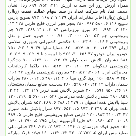
همراه ارزش روز این سبد به ارزش ۲۱۱، ۷۵۴، ۶۹۹ ریال نشان
میدهد.
نماد
نام شرکت
تعداد در سبد سهام عدالت
قیمت (ریال)
ارزش (ریال)
اخابر مخابرات ایران ۲۳۹ ۷۰۷ ۱۶۸، ۹۷۳ بسویچ پارس
سویچ ۱۱۶ ۶، ۵۸۰ ۷۶۳، ۲۸۰ بفجر فجر انرژی خلیج فارس ۲۲۸ ۱۳،
۱۳۰ ۲، ۹۹۳، ۶۴۰ بنیرو نیروترانس ۸۴ ۳، ۲۱۱ ۲۶۹، ۷۲۴ جم
پتروشیمی جم ۵۳ ۷۰، ۰۰۰ ۳، ۷۱۰، ۰۰۰ حپترو حمل و نقل
پتروشیمی ۲ ۱۶، ۹۰۰ ۳۳، ۸۰۰ حکشتی کشتیرانی جمهوری اسلامی
ایران ۳۹۴ ۱۴، ۰۳۰ ۵، ۵۲۷، ۸۲۰ خساپا سایپا ۳۹ ۶۰۹ ۲۳، ۷۵۱
خودرو ایران خودرو ۴۷ ۶۵۸ ۳۰، ۹۲۶ دانا بیمه دانا ۲۰۹ ۲، ۹۰۹ ۶۰۷،
۹۸۱ ذشاوان پالایش نفت لاوان ۲۷ ۲۳، ۱۰۰ ۶۲۳، ۷۰۰ ذشگویا
پتروشیمی تندگویان ۴۷ ۱۰، ۹۴۰ ۵۱۴، ۱۸۰ ذلکما کارخانجات
مخابراتی ایران ۶۱ ۹۴۰ ۵۷، ۳۴۰ ذمارون پتروشیمی مارون ۴۷ ۱۶۱،
۴۵۰ ۷، ۵۸۸، ۱۵۰ رمپنا گروه مپنا ۳۰۶ ۱۶، ۳۸۰ ۵، ۰۱۲، ۲۸۰ ساراب
سیمان داراب ۱۲ ۴۴، ۰۴۰ ۵۲۸، ۴۸۰ سدشت صنایع سیمان دشتستان
۱۶ ۳۶، ۹۵۰ ۵۹۱، ۲۰۰ شبریز پالایش نفت تبریز ۱۱۷ ۲۴، ۴۴۰ ۲،
۸۵۹، ۴۸۰ شبندر پالایش نفت بندرعباس ۵۳۶ ۱۰، ۶۷۰ ۵، ۷۱۹، ۱۲۰
شپنا پالایش نفت اصفهان ۱، ۴۷۹ ۴، ۳۸۸ ۶، ۴۸۹، ۸۵۲ شتران پالایش
نفت تهران ۵، ۴۴۹ ۲، ۸۷۳ ۱۵، ۶۵۴، ۹۷۷ شراز پالایش نفت شیراز
۴۲ ۲۳، ۴۱۰ ۹۸۳، ۲۲۰ فارس صنایع پتروشیمی خلیج فارس ۵، ۹۸۹
۹، ۰۱۰ ۵۳، ۹۶۰، ۸۹۰ فایرا آلومینیوم ایران ۲۹۵ ۵، ۳۹۰ ۱، ۵۹۰،
۰۵۰ فخوز فولاد خوزستان ۱، ۱۳۶ ۱، ۹۷۳ ۲، ۲۴۱، ۳۲۸ فملی ملی
صنایع مس ایران ۵، ۷۵۲ ۷، ۳۳۰ ۴۲، ۱۶۲، ۱۶۰ فولاد فولاد مبارکه