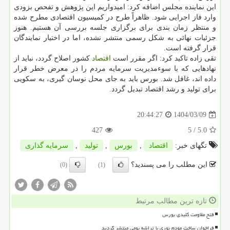
این نماینده مجلس اضافه کرد: امیدواریم این پژوهش و تفحص بزودی
وارد فاز اجرایی شود. ظاهراً طرح در کمیسیون اقتصادی مطرح شده
و منتظر زمان بندی برای برگزاری جلسه بررسی آن هستیم. هنوز
جزئیات نهائی به شکل رسمی منتشر نشده، اما در اختیار نمایندگان
قرار گرفته است.
تقی زاده تاکید کرد: اگر مقرر است
اقتصاد
کشور اصلاح گردد، نباید از
نهادهایی که با سوءمدیریت سرمایه مردم را در معرض خطر قرار
داده اند، غافل شد. بورس باید به جای محل نوسان گیری، به سکویی
برای تولید و رشد اقتصاد تبدیل گردد.
1404/03/09
20:44:27
427
/ 5
5.0
تگهای خبر:
اقتصاد
,
بورس
,
تولید
,
سرمایه گذاری
این مطلب را می پسندید؟
(0)
(1)
تازه ترین مطالب مرتبط
فتح مقاومت کلیدی بورس
فراخوان ساخت مودم نوری با تراشه بومی منتشر گردید