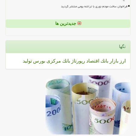
فراخوان ساخت مودم نوری با تراشه بومی منتشر گردید
جدیدترین ها
تگها
ارز
بازار
بانك
اقتصاد
رپورتاژ
بانك مركزی
بورس
تولید