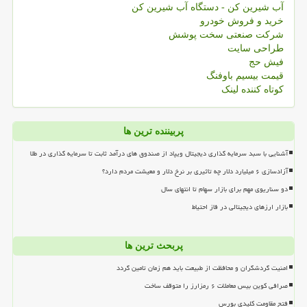
آب شیرین کن - دستگاه آب شیرین کن
خرید و فروش خودرو
شرکت صنعتی سخت پوشش
طراحی سایت
فیش حج
قیمت بیسیم باوفنگ
کوتاه کننده لینک
پربیننده ترین ها
آشنایی با سبد سرمایه گذاری دیجیتال ویپاد از صندوق های درآمد ثابت تا سرمایه گذاری در طلا
آزادسازی ۶ میلیارد دلار چه تاثیری بر نرخ دلار و معیشت مردم دارد؟
دو سناریوی مهم برای بازار سهام تا انتهای سال
بازار ارزهای دیجیتالی در فاز احتیاط
پربحث ترین ها
امنیت گردشگران و محافظت از طبیعت باید هم زمان تامین گردد
صرافی کوین بیس معاملات ۶ رمزارز را متوقف ساخت
فتح مقاومت کلیدی بورس