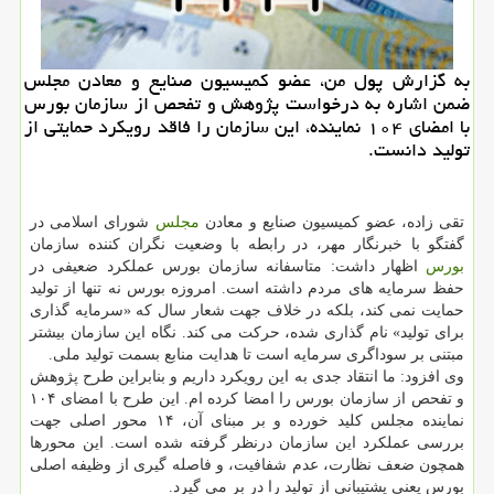
به گزارش پول من، عضو کمیسیون صنایع و معادن مجلس
ضمن اشاره به درخواست پژوهش و تفحص از سازمان بورس
با امضای ۱۰۴ نماینده، این سازمان را فاقد رویکرد حمایتی از
تولید دانست.
تقی زاده، عضو کمیسیون صنایع و معادن
مجلس
شورای اسلامی در
گفتگو با خبرنگار مهر، در رابطه با وضعیت نگران کننده سازمان
بورس
اظهار داشت: متاسفانه سازمان بورس عملکرد ضعیفی در
حفظ سرمایه های مردم داشته است. امروزه بورس نه تنها از تولید
حمایت نمی کند، بلکه در خلاف جهت شعار سال که «سرمایه گذاری
برای تولید» نام گذاری شده، حرکت می کند. نگاه این سازمان بیشتر
مبتنی بر سوداگری سرمایه است تا هدایت منابع بسمت تولید ملی.
وی افزود: ما انتقاد جدی به این رویکرد داریم و بنابراین طرح پژوهش
و تفحص از سازمان بورس را امضا کرده ام. این طرح با امضای ۱۰۴
نماینده مجلس کلید خورده و بر مبنای آن، ۱۴ محور اصلی جهت
بررسی عملکرد این سازمان درنظر گرفته شده است. این محورها
همچون ضعف نظارت، عدم شفافیت، و فاصله گیری از وظیفه اصلی
بورس یعنی پشتیبانی از تولید را در بر می گیرد.