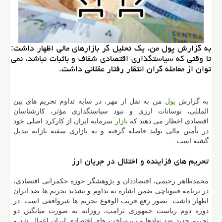
به گزارش پول من، یک تحلیل گر بازارهای مالی اظهار داشت:
تا وقتی که سیاستگذاری اقتصادی شفاف و باثبات نباشد، نمی
توان از معامله گران انتظار رفتار عقلانی داشت.
به گزارش
پول
من به نقل از مهر، در سایه تداوم تحریم های بین
المللی، نوسانات ارزی و نبود سیاستگذاری مؤثر، کارشناسان
اقتصادی اخطار می دهند که
بازار
سرمایه ایران از کارکرد اصلی خود
در تأمین مالی تولید فاصله گرفته و به بازاری سفته بازانه تبدیل
گشته است.
تحریم های فزاینده و اختلال در جریان ارز
محمدطاهر رحیمی، اقتصاددان و پژوهشگر حوزه حکمرانی اقتصادی،
در برنامه فیبوناچی ضمن اشاره به تداوم و تشدید تحریم ها ضد ایران
اظهار داشت: تصور رفع قریب الوقوع تحریم ها غیرواقعی است. در
دوره دوم ریاست جمهوری ترامپ، روزانه به صورت میانگین دو
تحریم جدید ضد نهادها و زیرساخت های اقتصادی ایران اعمال شد و