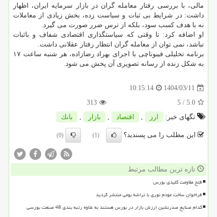
مالی، با بررسی رفتار معامله گران در بازار سرمایه ایران، اظهار
داشت: در شرایط بی ثبات و سیاست زده، بخش زیادی از معاملات
نه با هدف کسب سود، بلکه از ترس ضرر صورت می گیرد.
او اضافه کرد: تا وقتی که سیاستگذاری اقتصادی شفاف و باثبات
نباشد، نمی توان از معامله گران انتظار رفتار عقلانی داشت.
برنامه تحلیلی فیبوناچی با اجرای بهراد رضازاده، هر شنبه ساعت ۱۷
به شکل زنده از رسانه تصویری آن پخش می شود.
1404/03/11
10:15:14
313
/ 5
5.0
تگهای خبر:
ارز
,
اقتصاد
,
بازار
,
بانك
این مطلب را می پسندید؟
(0)
(1)
تازه ترین مطالب مرتبط
فتح مقاومت کلیدی بورس
فراخوان ساخت مودم نوری با تراشه بومی منتشر گردید
کدام صنایع صدرنشین ارزش بازار در بورس هستند به علاوه رتبه بندی 48 صنعت بورسی