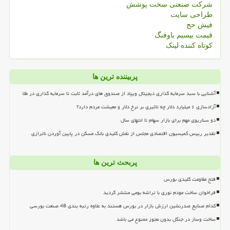
شرکت صنعتی سخت پوشش
طراحی سایت
فیش حج
قیمت بیسیم باوفنگ
کوتاه کننده لینک
پربیننده ترین ها
آشنایی با سبد سرمایه گذاری دیجیتال ویپاد از صندوق های درآمد ثابت تا سرمایه گذاری در طلا
آزادسازی ۶ میلیارد دلار چه تاثیری بر نرخ دلار و معیشت مردم دارد؟
دو سناریوی مهم برای بازار سهام تا انتهای سال
تقدیر رییس کمیسیون اقتصادی مجلس از نقش کلیدی بانک مسکن در پایین آوردن ناترازی
پربحث ترین ها
فتح مقاومت کلیدی بورس
فراخوان ساخت مودم نوری با تراشه بومی منتشر گردید
کدام صنایع صدرنشین ارزش بازار در بورس هستند به علاوه رتبه بندی 48 صنعت بورسی
ساخت وساز در جنگل بدون مجوز ممنوع می باشد