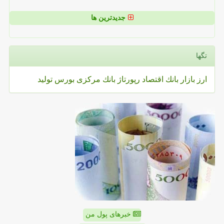
جدیدترین ها
تگها
ارز
بازار
بانك
اقتصاد
رپورتاژ
بانك مركزی
بورس
تولید
خبرهای پول من