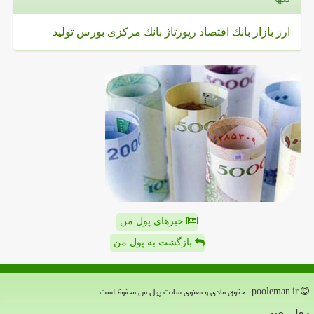
ارز
بازار
بانك
اقتصاد
رپورتاژ
بانك مركزی
بورس
تولید
خبرهای پول من
بازگشت به پول من
pooleman.ir - حقوق مادی و معنوی سایت پول من محفوظ است
پول من