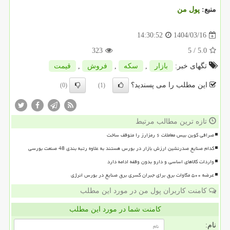
منبع:
پول من
1404/03/16
14:30:52
323
/ 5
5.0
تگهای خبر:
بازار
,
سكه
,
فروش
,
قیمت
این مطلب را می پسندید؟
(0)
(1)
تازه ترین مطالب مرتبط
صرافی کوین بیس معاملات ۶ رمزارز را متوقف ساخت
کدام صنایع صدرنشین ارزش بازار در بورس هستند به علاوه رتبه بندی 48 صنعت بورسی
واردات کالاهای اساسی و دارو بدون وقفه ادامه دارد
عرضه ۵۰۰ مگاوات برق برای جبران کسری برق صنایع در بورس انرژی
کامنت کاربران پول من در مورد این مطلب
کامنت شما در مورد این مطلب
نام: