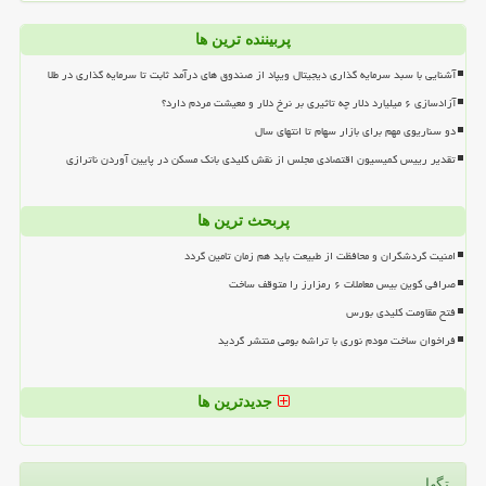
پربیننده ترین ها
آشنایی با سبد سرمایه گذاری دیجیتال ویپاد از صندوق های درآمد ثابت تا سرمایه گذاری در طلا
آزادسازی ۶ میلیارد دلار چه تاثیری بر نرخ دلار و معیشت مردم دارد؟
دو سناریوی مهم برای بازار سهام تا انتهای سال
تقدیر رییس کمیسیون اقتصادی مجلس از نقش کلیدی بانک مسکن در پایین آوردن ناترازی
پربحث ترین ها
امنیت گردشگران و محافظت از طبیعت باید هم زمان تامین گردد
صرافی کوین بیس معاملات ۶ رمزارز را متوقف ساخت
فتح مقاومت کلیدی بورس
فراخوان ساخت مودم نوری با تراشه بومی منتشر گردید
جدیدترین ها
تگها