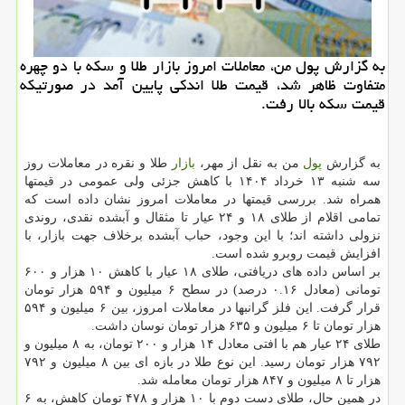
به گزارش پول من، معاملات امروز بازار طلا و سکه با دو چهره
متفاوت ظاهر شد، قیمت طلا اندکی پایین آمد در صورتیکه
قیمت سکه بالا رفت.
به گزارش
پول
من به نقل از مهر،
بازار
طلا و نقره در معاملات روز
سه شنبه ۱۳ خرداد ۱۴۰۴ با کاهش جزئی ولی عمومی در قیمتها
همراه شد. بررسی قیمتها در معاملات امروز نشان داده است که
تمامی اقلام از طلای ۱۸ و ۲۴ عیار تا مثقال و آبشده نقدی، روندی
نزولی داشته اند؛ با این وجود، حباب آبشده برخلاف جهت بازار، با
افزایش قیمت روبرو شده است.
بر اساس داده های دریافتی، طلای ۱۸ عیار با کاهش ۱۰ هزار و ۶۰۰
تومانی (معادل ۰.۱۶ درصد) در سطح ۶ میلیون و ۵۹۴ هزار تومان
قرار گرفت. این فلز گرانبها در معاملات امروز، بین ۶ میلیون و ۵۹۴
هزار تومان تا ۶ میلیون و ۶۳۵ هزار تومان نوسان داشت.
طلای ۲۴ عیار هم با افتی معادل ۱۴ هزار و ۲۰۰ تومان، به ۸ میلیون و
۷۹۲ هزار تومان رسید. این نوع طلا در بازه ای بین ۸ میلیون و ۷۹۲
هزار تا ۸ میلیون و ۸۴۷ هزار تومان معامله شد.
در همین حال، طلای دست دوم با ۱۰ هزار و ۴۷۸ تومان کاهش، به ۶