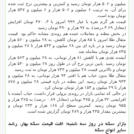
میلیون و ۵۰۶ هزار تومان رسید و کمترین و بیشترین نرخ ثبت شده
برای آن، به ترتیب ۶ میلیون و ۵۰۶ هزار و ۶ میلیون و ۵۴۷ هزار
تومان بوده است.
قیمت هر گرم نقره با عیار ۹۹۹ امروز با ۳، ۴۷۰ تومان افزایش
(معادل ۳.۶۹ درصد)، به ۹۷ هزار و ۴۹۰ تومان رسید.
در بخش مظنه و معاملات عمده هم روندی مشابه حاکم بود. قیمت
مثقال طلا امروز با ۸۵ هزار تومان کاهش، به ۲۸ میلیون و ۵۶۰ هزار
تومان رسید و در بازه ای بین ۲۸ میلیون و ۵۴۳ هزار تا ۲۸ میلیون و
۷۴۵ هزار تومان معامله شد.
آبشده نقدی هم با کاهش ۸۱ هزار تومانی، به ۲۸ میلیون و ۵۶۳ هزار
تومان رسید. پایین ترین نرخ آن در طول روز ۲۸ میلیون و ۵۴۰ هزار
تومان و بالاترین قیمت ۲۸ میلیون و ۷۴۳ هزار تومان به ثبت رسید.
مثقال طلا بدون حباب هم با افتی ۹۴ هزار تومانی، به ۲۸ میلیون و
۹۳۳ هزار تومان رسید. این مظنه در بازه قیمتی ۲۸ میلیون و ۸۷۸
هزار تا ۲۹ میلیون و ۱۵۴ هزار تومان نوسان کرد.
در حالی که تمامی بازار در روندی نزولی قرار داشت، حباب آبشده با
افزایشی ۳۲ هزار و ۴۷۵ تومانی (معادل ۰.۸۹ درصد) به ۳۶۵ هزار و
۹۵۵ تومان رسید. کمترین سطح آن ۱۶۸ هزار و ۲۳۳ تومان و
بیشترین مقدار ۴۳۵ هزار و ۴۸۹ تومان گزارش شده است.
بازار سکه در روز سه شنبه؛ افت قیمت سکه بهار، رشد
سایر انواع سکه