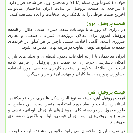
فولادی
(
عموماً ورق سیاه
ST37)
و همچنین وزن هر شاخه قرار دارد.
با مراجعه به صفحه پروفیل در سایت ایران ساختمان می‌توانید
آخرین قیمت قوطی را به تفکیک برند، ضخامت و ابعاد مشاهده کنید.
قیمت پروفیل امروز
در بازاری که روزانه با نوسانات متعدد همراه است، اطلاع از
قیمت
پروفیل امروز
برای فعالان پروژه‌های عمرانی، صنعتی و تجاری
ضروری است. گاهی اختلاف قیمتی ناچیز در هر کیلو، در خریدهای
عمده به میلیون‌ها تومان تفاوت در هزینه نهایی منجر می‌شود.
ایران ساختمان با ارائه اطلاعات دقیق، لحظه‌ای و تحلیل‌های بازار،
امکان دسترسی خریداران به قیمت روز پروفیل را فراهم کرده
است. این اطلاعات علاوه بر استفاده کاربران شخصی، مورد استفاده
مشاوران پروژه‌ها، پیمانکاران و مهندسان نیز قرار می‌گیرد.
قیمت پروفیل آهن
قیمت پروفیل آهن
، بسته به نوع آلیاژ، شکل ظاهری، برند تولیدکننده،
استاندارد ساخت و ابعاد مورد استفاده، متغیر است. این مقاطع به
طور معمول در دو دسته کلی پروفیل‌های باز (مثل ناودانی، نبشی و
تسمه) و پروفیل‌های بسته (مثل قوطی، لوله و باکس) طبقه‌بندی
می‌شوند.
در سایت ایران ساختمان می‌توانید علاوه بر مشاهده لیست قیمت،