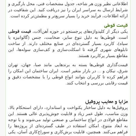
اطلاعاتی نظیر وزن هر شاخه، جدول مشخصات فنی، محل بارگیری و
شرایط ارسال به سراسر ایران را نیز دریافت کنید. این شفافیت در
ارائه اطلاعات، فرآیند خرید را بسیار سریع‌تر و مطمئن‌تر کرده است.
قیمت قوطی
یکی دیگر از کلیدواژه‌های پرجستجو در حوزه آهن‌آلات،
قیمت قوطی
است. قوطی‌ها به دلیل تنوع سایز، ضخامت، جنس (گالوانیزه یا
سیاه)، کاربرد بسیار گسترده‌ای در صنایع مختلف دارند. از ساخت
تابلوهای شهری گرفته تا اسکلت‌سازی و کف‌سازی سوله‌ها، این
مقاطع بسیار پرکاربرد هستند.
قیمت‌گذاری قوطی‌ها بسته به برندهایی مانند صبا، جهان، تهران
شرق، نیکان و ... در بازار متغیر است. ایران ساختمان این امکان را
فراهم کرده تا کاربران بتوانند انواع قوطی را با مشخصات دقیق و
قیمت رقابتی بررسی و انتخاب کنند.
مزایا و معایب پروفیل
پروفیل‌ها به دلیل ساختار یکنواخت و استاندارد، دارای استحکام بالا،
وزن مناسب، طول عمر زیاد و قابلیت جوش‌پذیری عالی هستند. این
مقاطع فولادی در انواع ساختمانی و صنعتی تولید می‌شوند و با توجه
به ابعاد متنوع، امکان استفاده در طیف گسترده‌ای از پروژه‌ها را
فراهم می‌کنند. همچنین، قابلیت برش‌کاری و سوراخ‌کاری آسان، یکی