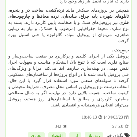
دارند که نیاز به تحمل بار زیاد وجود دارد.
همچنین در پروژه‌های سبک‌تر مانند
نرده‌کشی، ساخت در و پنجره،
تابلوهای شهری، پایه چراغ، سایه‌بان، نرده محافظ و چارچوب‌های
فلزی
نیز پروفیل‌های سبک و با ضخامت پایین کاربرد دارند. بسته به
نوع سازه، محیط جغرافیایی (مرطوب یا خشک)، و نیاز به زیبایی
ظاهری، می‌توان از پروفیل سیاه، گالوانیزه یا حتی استیل بهره
گرفت.
جمع‌بندی
پروفیل یکی از اجزای کلیدی و پرکاربرد در صنعت ساخت‌وساز و
صنایع فلزی است که با تنوع بالا، استحکام مناسب و سهولت اجرا،
نقش مهمی در بهینه‌سازی سازه‌ها ایفا می‌کند. مزایا و ویژگی‌های
فنی پروفیل باعث شده تا در انواع پروژه‌ها از ساختمان‌های مسکونی
گرفته تا سوله‌های صنعتی مورد استفاده قرار گیرد. با این حال،
انتخاب درست نوع پروفیل بر اساس محل مصرف، شرایط محیطی و
کیفیت ساخت، اهمیت بالایی دارد. در نهایت، اگر به دنبال مصالحی
مطمئن، کاربردی و مطابق با استانداردهای روز هستید، پروفیل
می‌تواند انتخابی هوشمندانه و اقتصادی باشد.
1404/03/23
18:46:13
342
/ 5
5.0
تگهای خبر:
رپورتاژ
,
ارز
,
اقتصاد
,
تجاری