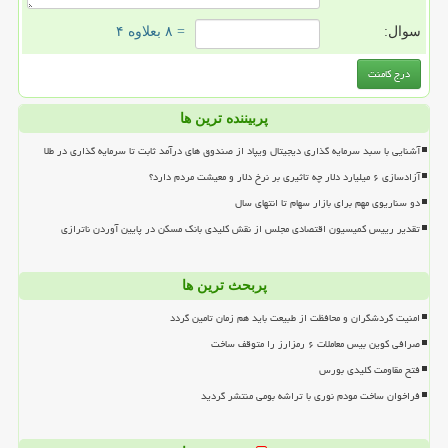
سوال:
= ۸ بعلاوه ۴
پربیننده ترین ها
آشنایی با سبد سرمایه گذاری دیجیتال ویپاد از صندوق های درآمد ثابت تا سرمایه گذاری در طلا
آزادسازی ۶ میلیارد دلار چه تاثیری بر نرخ دلار و معیشت مردم دارد؟
دو سناریوی مهم برای بازار سهام تا انتهای سال
تقدیر رییس کمیسیون اقتصادی مجلس از نقش کلیدی بانک مسکن در پایین آوردن ناترازی
پربحث ترین ها
امنیت گردشگران و محافظت از طبیعت باید هم زمان تامین گردد
صرافی کوین بیس معاملات ۶ رمزارز را متوقف ساخت
فتح مقاومت کلیدی بورس
فراخوان ساخت مودم نوری با تراشه بومی منتشر گردید