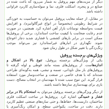
دیگر از مزیت‌های مهم پروفیل به شمار می‌رود که باعث شده در
صنایع در و پنجره، اسکلت فلزی، نما و سوله‌سازی کاربرد فراوانی
داشته باشد.
در مقابل، از جمله معایب پروفیل می‌توان به حساسیت به خوردگی
در شرایط رطوبتی (مخصوصاً در انواع غیرگالوانیزه)، و افزایش
قیمت به‌واسطه نوسانات بازار آهن اشاره کرد. همچنین، در صورت
عدم رعایت ضخامت یا کیفیت ساخت استاندارد، برخی از پروفیل‌ها
ممکن است در برابر بارهای کششی یا فشاری شدید دچار اعوجاج
شوند. نگهداری در انبارهای غیراستاندارد نیز می‌تواند موجب
زنگ‌زدگی یا تغییر شکل در طول زمان شود.
ویژگی‌های برجسته پروفیل
یکی از ویژگی‌های برجسته پروفیل،
تنوع بالا در اشکال و
اندازه‌ها
ست. از پروفیل‌های بسته مانند قوطی و لوله گرفته تا
پروفیل‌های باز مثل ناودانی، تسمه و نبشی، همه به‌گونه‌ای طراحی
شده‌اند که با هدف خاصی در صنعت و ساخت‌وساز مورد استفاده
قرار گیرند. این تنوع سبب شده تا مهندسان در انتخاب مصالح، دست
بازی برای بهینه‌سازی سازه‌ها داشته باشند.
از دیگر ویژگی‌های برجسته پروفیل می‌توان به
استحکام بالا در برابر
فشار و خمیدگی
اشاره کرد. پروفیل‌ها در ساخت اسکلت فلزی
ساختمان، داربست‌ها، حفاظ‌ها، و حتی سازه‌های صنعتی عظیم کاربرد
دارند. دقت در ساخت، یکنواختی سطح، و امکان رنگ‌آمیزی یا