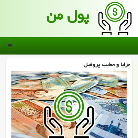
پول من
منو
مزایا و معایب پروفیل