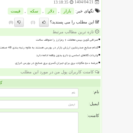
1404/04/21
13:18:35
تگهای خبر:
بازار
,
دلار
,
سكه
,
قیمت
این مطلب را می پسندید؟
(0)
(1)
تازه ترین مطالب مرتبط
صرافی کوین بیس معاملات ۶ رمزارز را متوقف ساخت
کدام صنایع صدرنشین ارزش بازار در بورس هستند به علاوه رتبه بندی 48 صنعت بورسی
واردات کالاهای اساسی و دارو بدون وقفه ادامه دارد
عرضه ۵۰۰ مگاوات برق برای جبران کسری برق صنایع در بورس انرژی
کامنت کاربران پول من در مورد این مطلب
کا
نام:
ایمیل:
کامنت: