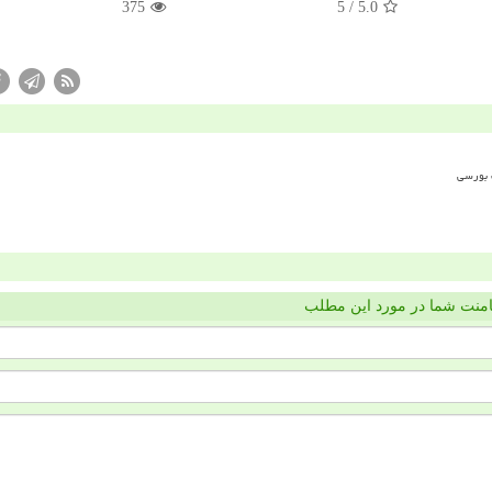
375
/ 5
5.0
منت شما در مورد این مطلب