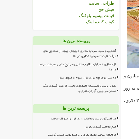
طراحی سایت
فیش حج
قیمت بیسیم باوفنگ
کوتاه کننده لینک
پربیننده ترین ها
آشنایی با سبد سرمایه گذاری دیجیتال ویپاد از صندوق های
درآمد ثابت تا سرمایه گذاری در طلا
آزادسازی ۶ میلیارد دلار چه تاثیری بر نرخ دلار و معیشت مردم
دارد؟
افت ۱۱۴ هزار و ۴۴۴ تومانی، ۲۴ میلیون و ۹۰۰ هزار تومان اعلام گردید. سکه گرمی هم با کاهش ۱۳۰ هزار و ۳۴۷ تومان، ۱۴ میلیون و
دو سناریوی مهم برای بازار سهام تا انتهای سال
تقدیر رییس کمیسیون اقتصادی مجلس از نقش کلیدی بانک
هزار و ۶۰۰ تومان رسید که نسبت به روز
مسکن در پایین آوردن ناترازی
هر مثقال طلا هم با کاهش ۵۴۲ هزار و ۵۵ تومان، به قیمت ۲۹ میلیون و ۸۷۰ هزار تومان رسید. در بازار جهانی، هر اونس طلا با کاهش ۳۵ دلاری،
پربحث ترین ها
صرافی کوین بیس معاملات ۶ رمزارز را متوقف ساخت
فتح مقاومت کلیدی بورس
فراخوان ساخت مودم نوری با تراشه بومی منتشر گردید