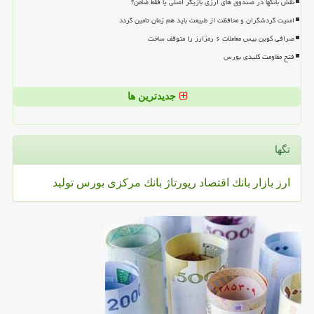
نقش بانکها در صندوق های ارزی بازیگر اصلی یا فقط ضامن؟
امنیت گردشگران و محافظت از طبیعت باید هم زمان تامین گردد
صرافی کوین بیس معاملات ۶ رمزارز را متوقف ساخت
فتح مقاومت کلیدی بورس
جدیدترین ها
تگها
ارز
بازار
بانك
اقتصاد
رپورتاژ
بانك مركزی
بورس
تولید