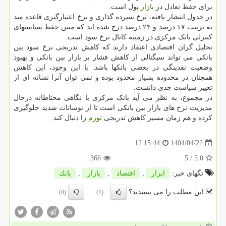
برای حفظ تعادل در
بازار
پول است.
در جدول انتشار یافته، نرخ سپرده گذاری و نرخ اعتبارگیری قاعده مند
به ترتیب ۱۷ درصد و ۲۴ درصد درج شده اند که مبین حفظ سیاستهای
کنترلی بانک مرکزی در زمینه کانال نرخ سود است.
تحلیل گران اقتصادی اعتقاد دارند که کاهش تدریجی نرخ سود بین
بانکی می تواند سیگنالی از کاهش فشار بر بازار بین بانکی و بهبود
وضعیت نقدینگی در بعضی بانکها باشد. با این وجود، این کاهش
همچنان در محدوده بسیار محدود بوده و نمی توان آنرا نشانه ای از
تغییر سیاست جدی دانست.
در مجموع، به نظر می آید بانک مرکزی با نگاهی محتاطانه درحال
مدیریت نرخ های بازار بین بانکی است تا از نوسانات شدید جلوگیری
کرده و هم زمان مسیر کاهش تدریجی
تورم
را دنبال کند.
1404/04/22
12:15:44
366
/ 5
5.0
تگهای خبر:
ابزار
,
اقتصاد
,
بازار
,
بانك
این مطلب را می پسندید؟
(0)
(1)