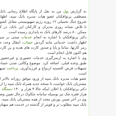
به گزارش
پول
من به نقل از پایگاه اطلاع رسانی بانک
مصطفی پرتوافکنان عضو هیات مدیره بانک سپه، اظهار
شروع جنگ تحمیلی ۱۲ روزه رژیم صهیونیستی مقابل ک
با تلاش شبانه روزی مدیران و کارکنان این بانک، در ک
ممکن ۸۰ درصد کارهای بانک به پایداری رسیده است.
دکتر پرتوافکنان با اشاره به انجام
خدمات
مبتنی بر سپر
اظهار داشت: خدماتی مانند گردش
حساب
، انتقال وجه، ص
رمز کارتها، ساتنا و پایا و صدور کارت های هدیه و بن کار
هم اکنون قابل انجام است.
وی با اشاره به ازسرگیری خدمات حضوری و غیرحضوری
تسهیلات قرض الحسنه ازدواج و فرزندآوری،
پرداخت
است.
مشتریان بانک خواست تا نسخه جدید همراه بانک سپه را از با
دکتر پرتوافکنان با اعلان اینکه حالا ۴ هزار و ۱۳۰
دستگاه
هزار فقره چک نیز بوسیله سامانه چکاوک درحال تعیین و
وی در آخر ضمن پوزش مجدد از همه مشتریان بانک سپه، ابراز
بانک سپه مطلوب تر و قویتر از گذشته در خدمت هم میهنان