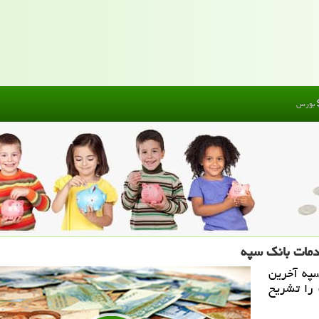
بورس
دمات بانک سپه
سپه آخرین
 را تشریح