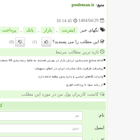
منبع:
pooleman.ir
1404/04/29
10:14:45
تگهای خبر:
اینترنت
,
بازار
,
بانك
,
پرداخت
این مطلب را می پسندید؟
(0)
(1)
تازه ترین مطالب مرتبط
کدام صنایع صدرنشین ارزش بازار در بورس هستند به علاوه رتبه بندی 48 صنعت بورسی
پیشرفت ظرفیت بانک صادرات ایران در اعطای تسهیلات
واردات کالاهای اساسی و دارو بدون وقفه ادامه دارد
از رشد سود تا پرداخت فوری
کامنت کاربران پول من در مورد این مطلب
کا
نام:
ایمیل: