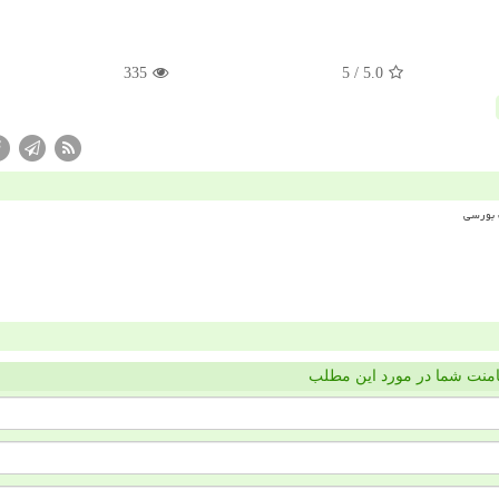
335
/ 5
5.0
منت شما در مورد این مطلب