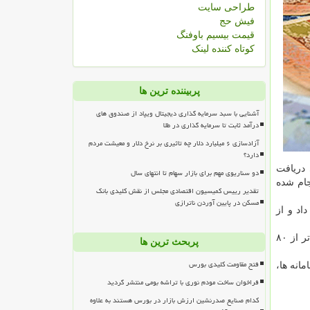
طراحی سایت
فیش حج
قیمت بیسیم باوفنگ
کوتاه کننده لینک
پربیننده ترین ها
آشنایی با سبد سرمایه گذاری دیجیتال ویپاد از صندوق های
درآمد ثابت تا سرمایه گذاری در طلا
آزادسازی ۶ میلیارد دلار چه تاثیری بر نرخ دلار و معیشت مردم
دارد؟
خودرو، تعیین شعبه برای ۱۰ هزار متقاضی دریافت
دو سناریوی مهم برای بازار سهام تا انتهای سال
نجام شده
تقدیر رییس کمیسیون اقتصادی مجلس از نقش کلیدی بانک
مسکن در پایین آوردن ناترازی
ه آگاهی داد و از
خودپرداز در ۲۸۳۰ شعبه سراسر کشور بانک سپه فعال است، اشاره کرد: بالاتر از ۸۰
پربحث ترین ها
فتح مقاومت کلیدی بورس
انه ها،
فراخوان ساخت مودم نوری با تراشه بومی منتشر گردید
کدام صنایع صدرنشین ارزش بازار در بورس هستند به علاوه