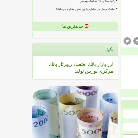
رتبه بندی 48 صنعت بورسی
ساخت وساز در جنگل بدون مجوز ممنوع می باشد
جدیدترین ها
تگها
ارز
بازار
بانك
اقتصاد
رپورتاژ
بانك
مركزی
بورس
تولید