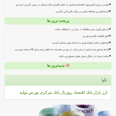
تقدیر رییس کمیسیون اقتصادی مجلس از نقش کلیدی بانک مسکن در پایین آوردن ناترازی
گردشگری بی ضابطه زخمی بر پیکر نگین آبی زاگرس
پربحث ترین ها
صرافی کوین بیس معاملات ۶ رمزارز را متوقف ساخت
فتح مقاومت کلیدی بورس
فراخوان ساخت مودم نوری با تراشه بومی منتشر گردید
کدام صنایع صدرنشین ارزش بازار در بورس هستند به علاوه رتبه بندی 48 صنعت بورسی
ساخت وساز در جنگل بدون مجوز ممنوع می باشد
جدیدترین ها
تگها
ارز
بازار
بانك
اقتصاد
رپورتاژ
بانك مركزی
بورس
تولید