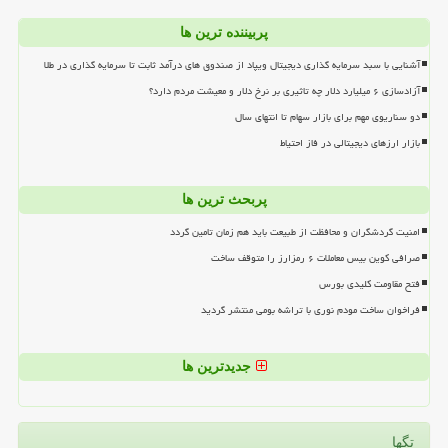
پربیننده ترین ها
آشنایی با سبد سرمایه گذاری دیجیتال ویپاد از صندوق های درآمد ثابت تا سرمایه گذاری در طلا
آزادسازی ۶ میلیارد دلار چه تاثیری بر نرخ دلار و معیشت مردم دارد؟
دو سناریوی مهم برای بازار سهام تا انتهای سال
بازار ارزهای دیجیتالی در فاز احتیاط
پربحث ترین ها
امنیت گردشگران و محافظت از طبیعت باید هم زمان تامین گردد
صرافی کوین بیس معاملات ۶ رمزارز را متوقف ساخت
فتح مقاومت کلیدی بورس
فراخوان ساخت مودم نوری با تراشه بومی منتشر گردید
جدیدترین ها
تگها