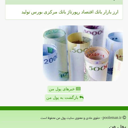
ارز
بازار
بانك
اقتصاد
رپورتاژ
بانك مركزی
بورس
تولید
خبرهای پول من
بازگشت به پول من
pooleman.ir - حقوق مادی و معنوی سایت پول من محفوظ است
پول من