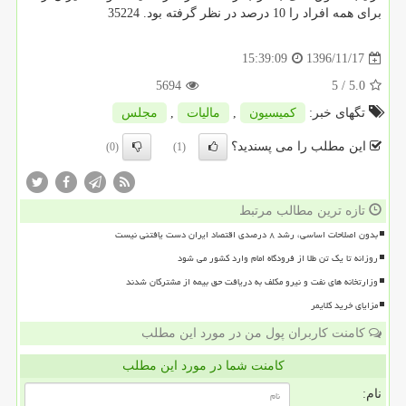
برای همه افراد را 10 درصد در نظر گرفته بود. 35224
1396/11/17
15:39:09
5694
/ 5
5.0
تگهای خبر:
كمیسیون
,
مالیات
,
مجلس
این مطلب را می پسندید؟
(0)
(1)
تازه ترین مطالب مرتبط
بدون اصلاحات اساسی، رشد ۸ درصدی اقتصاد ایران دست یافتنی نیست
روزانه تا یک تن طلا از فرودگاه امام وارد کشور می شود
وزارتخانه های نفت و نیرو مکلف به دریافت حق بیمه از مشترکان شدند
مزایای خرید کلایمر
کامنت کاربران پول من در مورد این مطلب
کامنت شما در مورد این مطلب
نام: