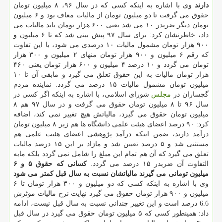
دارند
وی با اشاره به اینكه كسی كه در سال ۹۶، ۸ میلیون تومان
حقوق می گرفت تا دو میلیون تومان از مالیات معاف بود و ۶ میلیون
تومان دیگر ضربدر ۱۰ می شد یعنی ۶۰۰ هزار تومان باید مالیات می
داد، خاطرنشان كرد: برای سال ۹۷ پیش بینی شد كه تا ۶ میلیون و
۹۰۰ هزار تومان مشمول مالیات ۱۰ درصدی می شود، با این تفاوت
كه رقم ۶ میلیون و ۹۰۰ هزار تومان منهای ۲ میلیون و ۳۰۰ هزار
تومان می گردد و ۱۰ درصد ۴ میلیون و ۶۰۰ هزار تومان یعنی ۴۶۰
هزار تومان مالیات به این حقوق تعلق می گیرد و مابقی آن تا ۱۰
میلیون تومان مشمول مالیات ۱۵ درصد می گردد. نماینده مردم
گچساران در
مجلس
شورای اسلامی، با اشاره به اینكه اگر كسی در
سال ۹۶ تا ۸ میلیون تومان حقوق می گرفت و در سال ۹۷ هم ۸
میلیون تومان حقوق می گیرد، مالیاتش هیچ تغییر نمی كند، اضافه
كرد: ۹۰ درصد اعضای هیئت علمی دانشگاه ها هم زیر ۸ میلیون تومان
درآمد دارند، ضمن اینكه درآمد پژوهشی اعضای هئیت علمی هم
مستثنی شد و ۵ درصد تعیین شد و مازاد بر این ۱۵ درصد مالیات
تعلق می گیرد كه آن هم تمام این مبلغ را شامل نمی گردد بلكه مابه
التفاوت آن ضربدر ۱۵ درصد می گردد.
كسانی كه حقوق ۵ و ۶
میلیون تومانی می گیرند مالیاتشان نسبت به سال قبل كمتر می شود
وی با اشاره به اینكه كسی كه دو میلیون و ۳۰۰ هزار تومان تا ۶
میلیون و ۹۰۰ هزار تومان حقوق می گیرد نهایت نرخ مالیات موثرش
6.6 درصد است و این تغییر چندانی نسبت به سال قبل نیست، ادامه
داد: همینطور كسی كه ۵ میلیون تومان حقوق می گیرد در سال قبل