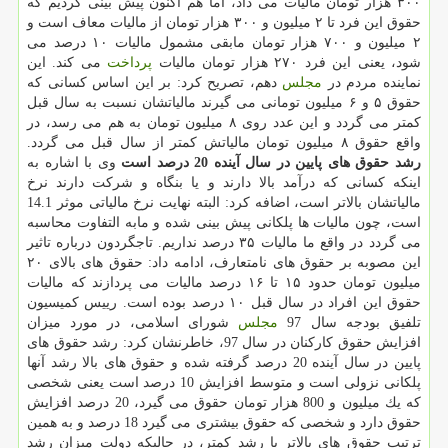
۳۰۰ هزار تومان مالیات می داد، اما هم اكنون پیش بینی كردیم كه
حقوق این فرد تا ۲ میلیون و ۳۰۰ هزار تومان از مالیات معاف است و
۲ میلیون و ۷۰۰ هزار تومان مابقی مشمول مالیات ۱۰ درصد می
شود، یعنی این فرد ۲۷۰ هزار تومان مالیات
پرداخت
می كند. این
نماینده مردم در
مجلس
دهم، تصریح كرد: بر این اساس كسانی كه
حقوق ۵ و ۶ میلیون تومانی می گیرند مالیاتشان نسبت به سال قبل
كمتر می گردد و این عدد روی ۸ میلیون تومان به هم می رسد، در
واقع حقوق ۸ میلیون تومان مالیاتش كمتر از سال قبل می گردد.
رشد حقوق های پایین در سال آینده 20 درصد است
وی با اشاره به
اینكه كسانی كه درآمد بالا دارند و یا بنگاه و شركت دارند نرخ
مالیاتشان بالاتر است، اضافه كرد: البته نهایت نرخ مالیاتی موثر 14.1
است، چون مالیات ها پلكانی پیش بینی شده و مابه التفاوت محاسبه
می گردد در واقع ما مالیات ۳۵ درصد نداریم. تاجگردون درباره تاثیر
این مصوبه بر حقوق های نامتعارف، ادامه داد: حقوق های بالای ۲۰
میلیون تومان حدود ۱۵ تا ۱۶ درصد مالیات می پردازند كه مالیات
حقوق این افراد در سال قبل ۱۰ درصد بوده است. رییس كمیسیون
تلفیق بودجه سال 97
مجلس
شورای اسلامی، در مورد میزان
افزایش حقوق كاركنان در سال 97، خاطرنشان كرد: رشد حقوق های
پایین در سال آینده 20 درصد گرفته شده و حقوق های بالا رشد آنها
پلكانی نزولی است و متوسط افزایش 10 درصد است یعنی شخصی
كه یك میلیون و 800 هزار تومان حقوق می گیرد، 20 درصد افزایش
حقوق دارد و شخصی كه حقوق بیشتری می گیرد 18 درصد و به همین
ترتیب حقوق های بالاتر با رشد كمتر، در حالیكه دولت میزان رشد