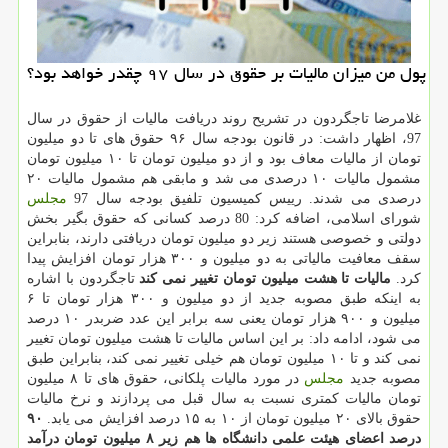
پول من میزان مالیات بر حقوق در سال ۹۷ چقدر خواهد بود؟
غلامرضا تاجگردون در تشریح روند دریافت مالیات از حقوق در سال
97، اظهار داشت: در قانون بودجه سال ۹۶ حقوق های تا دو میلیون
تومان از مالیات معاف بود و از دو میلیون تومان تا ۱۰ میلیون تومان
مشمول مالیات ۱۰ درصدی می شد و مابقی هم مشمول مالیات ۲۰
درصدی می شدند. رییس كمیسیون تلفیق بودجه سال 97
مجلس
شورای اسلامی، اضافه كرد: 80 درصد كسانی كه حقوق بگیر بخش
دولتی و خصوصی هستند زیر دو میلیون تومان دریافتی دارند، بنابراین
سقف معافیت مالیاتی به دو میلیون و ۳۰۰ هزار تومان افزایش پیدا
كرد.
مالیات تا هشت میلیون تومان تغییر نمی كند
تاجگردون با اشاره
به اینكه طبق مصوبه جدید از دو میلیون و ۳۰۰ هزار تومان تا ۶
میلیون و ۹۰۰ هزار تومان یعنی سه برابر این عدد ضربدر ۱۰ درصد
می شود، ادامه داد: بر این اساس مالیات تا هشت میلیون تومان تغییر
نمی كند و تا ۱۰ میلیون تومان هم خیلی تغییر نمی كند، بنابراین طبق
مصوبه جدید
مجلس
در مورد مالیات پلكانی، حقوق های تا ۸ میلیون
تومان مالیات كمتری نسبت به سال قبل می پردازند و نرخ مالیات
حقوق بالای ۲۰ میلیون تومان از ۱۰ به ۱۵ درصد افزایش می یابد.
۹۰
درصد اعضای هیئت علمی دانشگاه ها هم زیر ۸ میلیون تومان درآمد