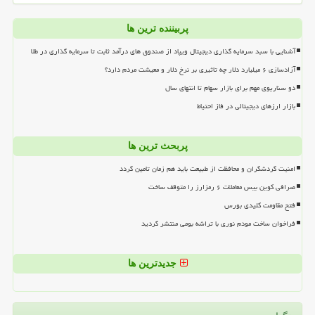
پربیننده ترین ها
آشنایی با سبد سرمایه گذاری دیجیتال ویپاد از صندوق های درآمد ثابت تا سرمایه گذاری در طلا
آزادسازی ۶ میلیارد دلار چه تاثیری بر نرخ دلار و معیشت مردم دارد؟
دو سناریوی مهم برای بازار سهام تا انتهای سال
بازار ارزهای دیجیتالی در فاز احتیاط
پربحث ترین ها
امنیت گردشگران و محافظت از طبیعت باید هم زمان تامین گردد
صرافی کوین بیس معاملات ۶ رمزارز را متوقف ساخت
فتح مقاومت کلیدی بورس
فراخوان ساخت مودم نوری با تراشه بومی منتشر گردید
جدیدترین ها