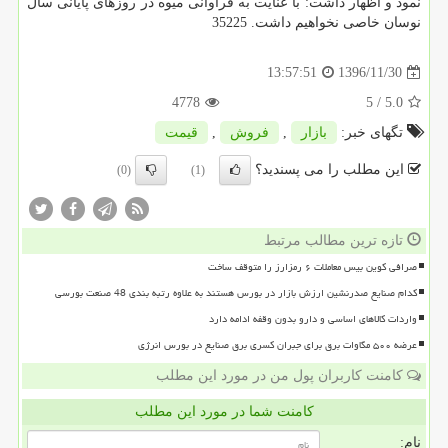
نمود و اظهار داشت: با عنایت به فراوانی میوه در روزهای پایانی سال
نوسان خاصی نخواهیم داشت. 35225
1396/11/30
13:57:51
4778
/ 5
5.0
تگهای خبر:
بازار
,
فروش
,
قیمت
این مطلب را می پسندید؟
(0)
(1)
تازه ترین مطالب مرتبط
صرافی کوین بیس معاملات ۶ رمزارز را متوقف ساخت
کدام صنایع صدرنشین ارزش بازار در بورس هستند به علاوه رتبه بندی 48 صنعت بورسی
واردات کالاهای اساسی و دارو بدون وقفه ادامه دارد
عرضه ۵۰۰ مگاوات برق برای جبران کسری برق صنایع در بورس انرژی
کامنت کاربران پول من در مورد این مطلب
کامنت شما در مورد این مطلب
نام: