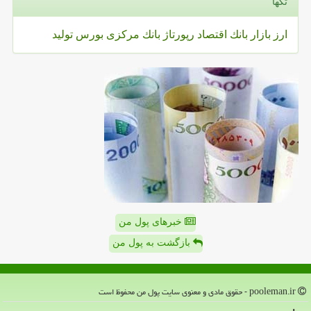
تگها
ارز
بازار
بانك
اقتصاد
رپورتاژ
بانك مركزی
بورس
تولید
خبرهای پول من
بازگشت به پول من
pooleman.ir - حقوق مادی و معنوی سایت پول من محفوظ است