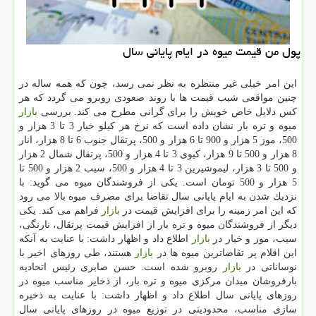
پول من قیمت میوه در ایام پایانی سال
این امر خیلی غیر منتظره به نظر نمی رسد، چون كه همه ساله در
چنین مواقعی شیب قیمت ها با روند صعودی روبرو می گردد كه هر
كس دلایل خاص خویش را برای گرانی مطرح می كند. بررسی
بازار
میوه و تره بار نشان داده است كه نرخ هر كیلو خیار 3 تا 3 هزار و
500، موز 5 هزار و 900 تا 6 هزار و 500، پرتقال جنوب 6 تا 8 هزار، انار
8 هزار و 500 تا 9 هزار، كیوی 3 تا 4 هزار و 500، پرتقال شمال 2 هزار
و 500 تا 3 هزار، لیموشیرین 3 تا 4 هزار و 500، سیب 2 هزار و 500 تا
5 هزار و 500 تومان است. یكی از فروشندگان میوه می گوید: با
نزدیك شدن به ایام پایانی سال تقاضا برای مصرف میوه بالا می رود
كه این امر زمینه را برای افزایش قیمت در
بازار
فراهم می كند. یكی
دیگر از فروشندگان میوه و تره بار از افزایش قیمت پرتقال، نارنگی،
سیب، موز و خیار در
بازار
اطلاع داد و اظهار داشت: با عنایت به آنكه
این اقلام پر تقاضاترین میوه ها در
بازار
هستند، طی روزهای اخیر با
نوساناتی در
بازار
روبرو شده است. حسن صابری رئیس اتحادیه
بارفروشان میدان مركزی میوه و تره بار، از ذخایر مناسب میوه در
روزهای پایانی سال اطلاع داد و اظهار داشت: با عنایت به ذخیره
سازی مناسب، محدودیتی در توزیع میوه در روزهای پایانی سال