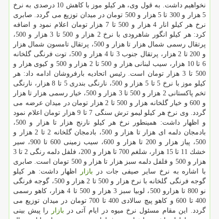
نخواهیم داشت. به قول وی، هر كیلو موز با كاهش 10 درصدی به نرخ
5 هزار و 300 تا 5 هزار و 500 تومان در میدان توزیع می گردد. صابری
نرخ هر كیلو انار 4 هزار و 500 تا 7 هزار تومان اعلام نمود و اضافه
كرد: هر كیلو انگور شاهرودی با نرخ 2 هزار و 500 تا 3 هزار و 500،
پرتقال رسمی شمال هزار تا هزار و 500، پرتقال تامسون شمال هزار
و 200 تا 2 هزار، پرتقال جنوب 3 تا 4 هزار و 500، توت فرنگی گلخانه
6 تا 10 هزار، سیب لبنانی هزار و 500 تا 2 هزار و 500 و كیوی هزار و
500 تا 3 هزار تومان است. رئیس اتحادیه بارفروشان ادامه داد: هر
كیلو موز با نرخ 5 تا 5 هزار و 500، نارنگی بندری 5 تا 8 هزار، نارنگی
تخم پاكستانی 2 هزار و 500 تا 3 هزار و 500، خیار رسمی هزار تا هزار
و 600 و خیار گلخانه هزار و 500 تا 2 هزار تومان در میدان عرضه می
گردد. وی نرخ هر كیلو لیمو ترش سنگی 7 تا 9 هزار تومان اعلام نمود
و اظهار داشت: همینطور نرخ هر كیلو نارنج هزار تا هزار و 500،
بادمجان دلمه ای هزار تا هزار و 500، بادمجان گلخانه 2 تا 2 هزار و
500، پیاز هزار و 200 تا هزار و 600، سیب زمینی 600 تا 900، سیر
خشك 11 تا 15 هزار، شلغم 700 تا هزار و 200، فلفل دلمه رنگی 2 تا 3
هزار و 500 و فلفل دلمه سبز هزار تا هزار و 500 تومان است. صابری
با اشاره به نرخ سایر صیفی جات در
بازار
اظهار داشت: هر كیلو
گوجه فرنگی گلخانه با نرخ هزار و 500 تا 2 هزار و 500، گوجه فرنگی
نو 800 تا هزارو 500، لوبیا سبز 3 هزار و 500 تا 4 هزار، كاهو رسمی
400 تا 600 و كاهو پیچ سالادی 400 تا 700 تومان در میدان توزیع می
گردد. این مقام مسئول نرخ میوه در ایام آتی در
بازار
را پیش بینی