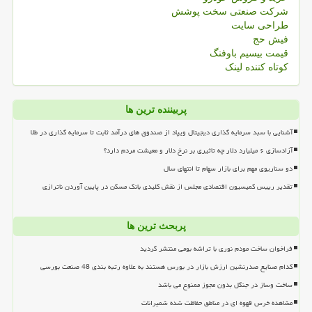
شرکت صنعتی سخت پوشش
طراحی سایت
فیش حج
قیمت بیسیم باوفنگ
کوتاه کننده لینک
پربیننده ترین ها
آشنایی با سبد سرمایه گذاری دیجیتال ویپاد از صندوق های درآمد ثابت تا سرمایه گذاری در طلا
آزادسازی ۶ میلیارد دلار چه تاثیری بر نرخ دلار و معیشت مردم دارد؟
دو سناریوی مهم برای بازار سهام تا انتهای سال
تقدیر رییس کمیسیون اقتصادی مجلس از نقش کلیدی بانک مسکن در پایین آوردن ناترازی
پربحث ترین ها
فراخوان ساخت مودم نوری با تراشه بومی منتشر گردید
کدام صنایع صدرنشین ارزش بازار در بورس هستند به علاوه رتبه بندی 48 صنعت بورسی
ساخت وساز در جنگل بدون مجوز ممنوع می باشد
مشاهده خرس قهوه ای در مناطق حفاظت شده شمیرانات