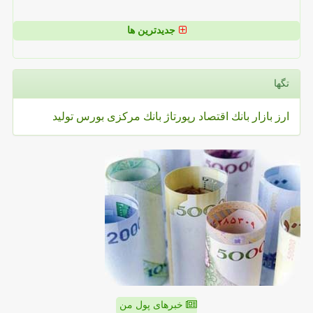
جدیدترین ها
تگها
ارز
بازار
بانك
اقتصاد
رپورتاژ
بانك مركزی
بورس
تولید
خبرهای پول من