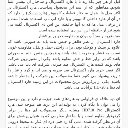
قبل از هر چیز بگذارید تا با هارد اکسترنال و ساختار آن بیشتر آشنا
شویم. همانطور که از اسم این محصول پیداست، هارد اکسترنال در
اکثر مدل ها، همان ساختار قطعات کامپیوتر (هارد دیسک) را دارد که
در آن از هارد داخلی کامپیوتر و یا هارد لپ تاپ استفاده شده است و
در برخی مدل ها که به آنها حافظه اس اس دی اکسترنال گفته می
شود نیز از حافظه اس اس دی استفاده شده است.
ضد ضربه و ضد آب بودن و مقاومت در برابر فشار
هارد اکسترنال از نظر ظاهر و جنس بدنه باید به صورتی باشد که
علاوه بر سبک و کوچک بودن برای راحتی حمل و نقل، مقاومت خوبی
نسبت به فشار و ضربه داشته باشد و همچنین جنس بدنه به صورتی
باشد که در برابر خط و خش مقاوم باشد. یکی از معتبرترین شرکت
های تولید کننده هارد اکسترنال ضد ضربه، شرکت ای دیتا می باشد.
اگر قصد خرید هارد اکسترنال ضد ضربه و ضد آب و گرد و غبار را
دارید، پیشنهاد می کنیم حتما محصولات این شرکت را مدنظر داشته
باشید. یکی از پرفروش ترین محصولات در این زمینه هارد اکسترنال
ای دیتا HD720 2 ترابایت می باشد.
ای دیتا علاقه ی فراوانی به هاردهای همه چیزتمام دارد و این موضوع
را می توان با نگاه کردن به تولیدات این برند هم متوجه شد. هارد
اکسترنال HD710 Pro مشابه دیگر محصولات ای دیتا در برابر
گردوغبار مقاوم است و با ساختار مقاومی که به عنوان پوشش برای
آن در نظر گرفته شده، نمی گذارد حتی ذره ای غبار به محیط درونی
هارد وارد شود. در کنار این قابلیت، ضدآب بودن و نفوذناپذیری آب به