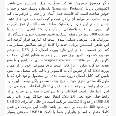
دیگر محصول پرفروش شرکت سیگیت، مدل اکسپنشن می باشد.
اکسپنشن پرتابل (Expansion Portable) یک هارد دیسک جمع و جور و
خوش ساخت است که قابلیت حمل آسان و راحت را فراهم می کند
و به آسانی می توانید آن را در جیب و کیف لپ تاپ خود جای دهید.
جنس بدنه ی این هارد از پلاستیک ساخته شده البته از نوع باکیفیت
آن. درون این قاب پلاستیکی از یک هارد 2.5 اینچی استاندارد با
سرعت 5400 دور در دقیقه استفاده شده. قسمت جلویی دستگاه، از
موزاییک هایی مربعی تشکیل شده است که کنارهم قرار گرفته اند.
این ظاهر اکسپنشن پرتابل جدید را کاملا از هم نسلانش متمایز می
کند. در قسمت بالا ی این هارد پورت اتصال کابل USB به چشم
میخورد که جهت تامین برق مورد نیاز و هم به منظور انتقال اطلاعات
کاربرد دارد پس Seagate Expansion Portable نیازی به آداپتور و یا منبع
تغذیه جداگانه ندارد، زیرا قادر است برق مصرفی خود را از همان
پورت USB که از طریق آن به کامپیوتر و یا لپ تاپ متصل می شود
تامین کند. کابل اتصال درون بسته بندی این محصول وجود دارد که با
طول 46 سانتی متری خود به هیچ وجه دست و پاگیر نیست. این هارد
دیسک از رابط پرسرعت USB 3.0 برای انتقال اطلاعات بهره می برد.
این رابط قادر است اطلاعات را با سرعتی تا سه برابر سریع تر از
رابط قبلی خود یعنی USB 2.0 انتقال دهد. حداکثر پهنای باند رابط
USB 3.0 در حدود 5 گیگابیت بر ثانیه است در حالی که برای USB 2.0
در حدود 480 مگابیت بر ثانیه می باشد (البته این سرعت در عمل
کاملا متفاوت است) بنابراین شما با کمک USB3.0 سرعتی بسیار