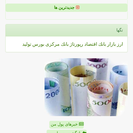
جدیدترین ها
تگها
ارز
بازار
بانك
اقتصاد
رپورتاژ
بانك مركزی
بورس
تولید
خبرهای پول من