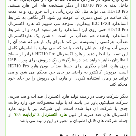
داخل بدنه ی HD710 Pro از دیگر مشخصه های این هارد هستند.
HD710 Pro می تواند مثل یک زیردریایی در آب فرو رود و به مدت
یک ساعت در عمق 2متری آب غوطه ور شود. اگر نگاهی به شرایط
استاندارد IEC IPX8 بیندازیم، متوجه می شویم که هارد اکسترنال
HD710 Pro حتی روی این استاندارد را هم سفید کرده و از شرایط
استاندارد یادشده هم ضدآب تر است. داشتن یک هارداکسترنال
ضدآب، هرکسی را وسوسه می کند تا برای یک بار هم که شده آن را
درون آب بیندازد. خیالتان راحت باشد که می توانید با اطمینان کامل
این تست را انجام دهید و هارد اکسترنال HD710 Pro فراتر از سطح
انتظارتان ظاهر خواهد شد. درنظرگرفتن یک درپوش برای پورت USB
روی هارد، اقدام دیگری برای حفظ ضدآب بودن هارد HD710 Pro
است. درپوش کانکتور به راحتی در جای خود محکم می شود و می
توانید در زمان استفاده نکردن از هارد، این درپوش را در جای خود
محکم کنید.
دیگر شرکت رقیب در زمینه تولید هارد اکسترنال ضد آب و ضد ضربه،
شرکت سیلیکون پاور می باشد که با تولید محصولات خود وارد رقابت
جدی با شرکت ای دیتا شده است. این شرکت نیز با تولید هارد
اکسترنال های ضد ضربه از قبیل
هارد اکسترنال 2 ترابایت A85
از
جمله شرکت های قابل اطمینان و معتبر در این زمینه می باشد.
قابلیت بک آپ گیری هارد اکسترنال