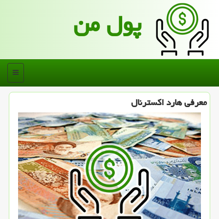
پول من
منو
معرفی هارد اكسترنال