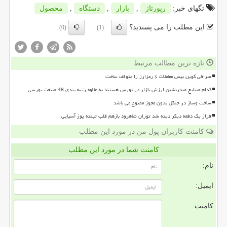
تگهای خبر:
رپورتاژ
,
بازار
,
دستگاه
,
محصول
این مطلب را می پسندید؟
(0)
(1)
تازه ترین مطالب مرتبط
صرافی کوین بیس معاملات ۶ رمزارز را متوقف ساخت
کدام صنایع صدرنشین ارزش بازار در بورس هستند به علاوه رتبه بندی 48 صنعت بورسی
ساخت وساز در جنگل بدون مجوز ممنوع می باشد
فراز یک دفعه دیگر دیده شد توران شاهرود بازهم قلب تپنده یوز آسیایی
کامنت کاربران پول من در مورد این مطلب
کامنت شما در مورد این مطلب
نام:
ایمیل:
کامنت: