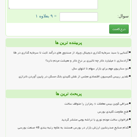
سوال:
= ۹ بعلاوه ۱
پربیننده ترین ها
آشنایی با سبد سرمایه گذاری دیجیتال ویپاد از صندوق های درآمد ثابت تا سرمایه گذاری در طلا
آزادسازی ۶ میلیارد دلار چه تاثیری بر نرخ دلار و معیشت مردم دارد؟
دو سناریوی مهم برای بازار سهام تا انتهای سال
تقدیر رییس کمیسیون اقتصادی مجلس از نقش کلیدی بانک مسکن در پایین آوردن ناترازی
پربحث ترین ها
صرافی کوین بیس معاملات ۶ رمزارز را متوقف ساخت
فتح مقاومت کلیدی بورس
فراخوان ساخت مودم نوری با تراشه بومی منتشر گردید
کدام صنایع صدرنشین ارزش بازار در بورس هستند به علاوه رتبه بندی 48 صنعت بورسی