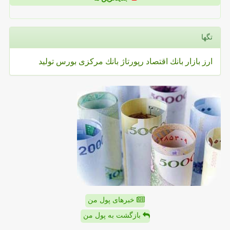
تگها
ارز
بازار
بانك
اقتصاد
رپورتاژ
بانك مركزی
بورس
تولید
خبرهای پول من
بازگشت به پول من