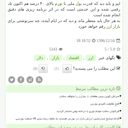
ایم و باید دید كه قدرت
پول
ملی با
تورم
بالای ۴۰ درصد هم اكنون تك
رقمی شده و این خدمتی است كه در اثر برنامه ریزی های دقیق
انجام شده است.
به هر حال باید منتظر ماند و دید كه در ایام آینده، چه سرنوشتی برای
بازار
ارز
رقم خواهد خورد.
1396/12/16
18:18:52
5143
/ 5
5.0
تگهای خبر:
ارز
,
اقتصاد
,
بازار
,
دلار
این مطلب را می پسندید؟
(0)
(1)
تازه ترین مطالب مرتبط
صرافی کوین بیس معاملات ۶ رمزارز را متوقف ساخت
فتح مقاومت کلیدی بورس
فراخوان ساخت مودم نوری با تراشه بومی منتشر گردید
کدام صنایع صدرنشین ارزش بازار در بورس هستند به علاوه رتبه بندی 48 صنعت بورسی
کامنت کاربران پول من در مورد این مطلب