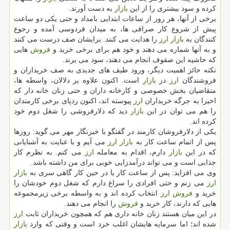
كرده و سود بیشتری را از این
بازار
به دست آورند.
برخی از آنها، هر روز از ساعات ابتدایی بامداد و حتی یكی دو ساعت
پیش از شروع كار صرافی ها، به میدان فردوسی آمده و رجوع
كنندگان به
بازار
ارز
را هدایت می كنند. برایشان صف درست می كنند
و به آنها شماره می دهند و خود هم برای برخی خرید و
فروش
هایی
كه حاشیه این صفوف انجام می دهند، سود می برند.
نكته حائز اهمیت دیگر، ورود طیف های جدیدی به صف خریداران و
فروشندگان
ارز
در
بازار
است. اكنون علاوه بر دلالان، واسطه ها،
متقاضیان بخش خصوصی و كارخانه داران و حتی زنان خانه دار كه
اخیرا به جرگه خریداران
ارز
پیوسته اند، اكنون ردپای برخی كارمندان
را هم می توان در این
بازار
دید كه دلارفروشی را شغل دوم خود
كرده اند.
یكی از دلارفروشان كارمند در گفتگو با خبرنگار مهر می گوید: روزها
پس از اتمام ساعت كار به
بازار
ارز
می آیم و با عنایت به آشنایانی
كه در این
بازار
دارم، اقدام به معامله
ارز
می كنم. به نظرم كار
جذابی است و می تواند درآمدزایی خوبی برای من داشته باشد.
وی می افزاید: پس از ساعت كار یا در حین كار گاهی سری به
بازار
ارز
می زنم و حتی افرادی را سراغ دارم كه شغل دوم خودشان را
خرید و
فروش
ارز
انتخاب كرده اند و به واسطه برخی زیرمجموعه
هایی كه دارند، كار خرید و
فروش
را انجام می دهند.
در این میان هستند زنان خانه داری هم كه همچون خریداران ثابت
ارز
شده اند؛ اما سرمایه هایشان اغلب خرد است و وقتی كه وارد
بازار