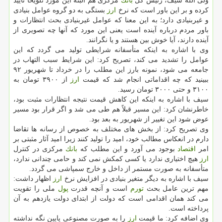
ولی الله سیف، رئیس كل
بانك
مركزی هم البته این مورد تلویحا تایید
كرده و بر این باور است كه نرخ
ارز
بستگی به دو گروه عوامل بنیادی
و غیربنیادی دارد؛ به این معنا كه عوامل غیربنیادی بحث انتظارات و
باور مردم درباره آینده است یعنی این مورد كه آنها چه تصویری از
آینده دارند، آیا خوش بین هستند و یا نگرانند.
وی با اشاره به اینكه متأسفانه شرایطی تولید می گردد كه این
عوامل را تشدید می كند، تصریح كرد: این شرایط سبب التهاب در
جامعه می شود، نمونه بارز این مطلب را در خرداد تا شهریور ۹۲
ببینید كه چه اقداماتی انجام شد كه قیمت
ارز
از ۳۹۰۰ تومان به
۳۱۰۰ و حتی ۳۰۰۰ تومان رسید.
سیف با اشاره به اینكه این كاهش قیمت نتیجه انتظارات مثبت بود،
خاطرنشان كرد: این مسیر قبلاً هم طی می شد و اگر قرار بود مسیر
عوض شود این تغییر از شهریور به بعد بود.
وی تصریح كرد: از بخش های مختلف به خصوص از رسانه ها تقاضا
دارم در انعكاس مطالب خود، امید را تولید كنند زیرا امید آثار مثبتی بر
امر
اقتصاد
بوجود می آورد و این مطلب كه
بانك
مركزی در كنترل
ارز
هیچ اختیاری ندارد یا كسی كمكش نمی كند و حامی چندانی ندارد،
متأسفانه به صورت مستمر از داخل و خارج سمپاشی می گردد.
سیف با اشاره به دیگر متغیر بنیادی در افزایش نرخ
ارز
اظهار داشت:
مهم ترین عامل بحث
تورم
است و آنچه قدرت
پول
ملی را تقویت
می كند همان اقدامی است كه دولت از ابتدای دولت یازدهم به آن
پرداخته است.
وی اضافه كرد: ما قیمت
ارز
را به صورت مصنوعی پایین نگه نداشته