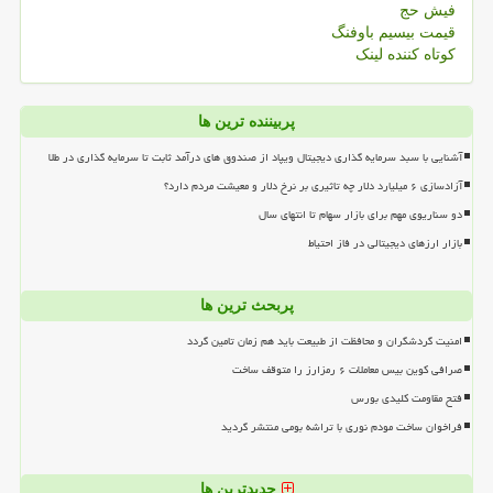
فیش حج
قیمت بیسیم باوفنگ
کوتاه کننده لینک
پربیننده ترین ها
آشنایی با سبد سرمایه گذاری دیجیتال ویپاد از صندوق های درآمد ثابت تا سرمایه گذاری در طلا
آزادسازی ۶ میلیارد دلار چه تاثیری بر نرخ دلار و معیشت مردم دارد؟
دو سناریوی مهم برای بازار سهام تا انتهای سال
بازار ارزهای دیجیتالی در فاز احتیاط
پربحث ترین ها
امنیت گردشگران و محافظت از طبیعت باید هم زمان تامین گردد
صرافی کوین بیس معاملات ۶ رمزارز را متوقف ساخت
فتح مقاومت کلیدی بورس
فراخوان ساخت مودم نوری با تراشه بومی منتشر گردید
جدیدترین ها