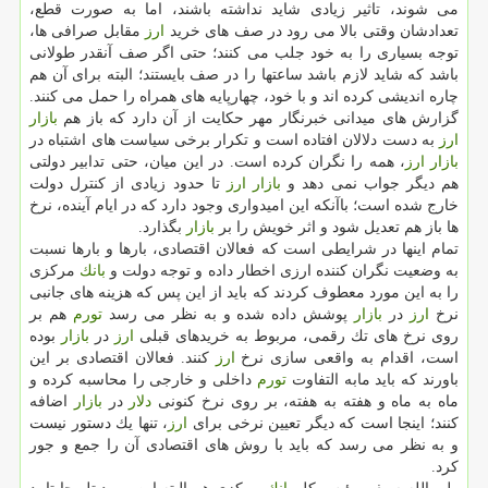
می شوند، تاثیر زیادی شاید نداشته باشند، اما به صورت قطع،
تعدادشان وقتی بالا می رود در صف های خرید
ارز
مقابل صرافی ها،
توجه بسیاری را به خود جلب می كنند؛ حتی اگر صف آنقدر طولانی
باشد كه شاید لازم باشد ساعتها را در صف بایستند؛ البته برای آن هم
چاره اندیشی كرده اند و با خود، چهارپایه های همراه را حمل می كنند.
گزارش های میدانی خبرنگار مهر حكایت از آن دارد كه باز هم
بازار
ارز
به دست دلالان افتاده است و تكرار برخی سیاست های اشتباه در
بازار
ارز
، همه را نگران كرده است. در این میان، حتی تدابیر دولتی
هم دیگر جواب نمی دهد و
بازار
ارز
تا حدود زیادی از كنترل دولت
خارج شده است؛ باآنكه این امیدواری وجود دارد كه در ایام آینده، نرخ
ها باز هم تعدیل شود و اثر خویش را بر
بازار
بگذارد.
تمام اینها در شرایطی است كه فعالان اقتصادی، بارها و بارها نسبت
به وضعیت نگران كننده ارزی اخطار داده و توجه دولت و
بانك
مركزی
را به این مورد معطوف كردند كه باید از این پس كه هزینه های جانبی
نرخ
ارز
در
بازار
پوشش داده شده و به نظر می رسد
تورم
هم بر
روی نرخ های تك رقمی، مربوط به خریدهای قبلی
ارز
در
بازار
بوده
است، اقدام به واقعی سازی نرخ
ارز
كنند. فعالان اقتصادی بر این
باورند كه باید مابه التفاوت
تورم
داخلی و خارجی را محاسبه كرده و
ماه به ماه و هفته به هفته، بر روی نرخ كنونی
دلار
در
بازار
اضافه
كنند؛ اینجا است كه دیگر تعیین نرخی برای
ارز
، تنها یك دستور نیست
و به نظر می رسد كه باید با روش های اقتصادی آن را جمع و جور
كرد.