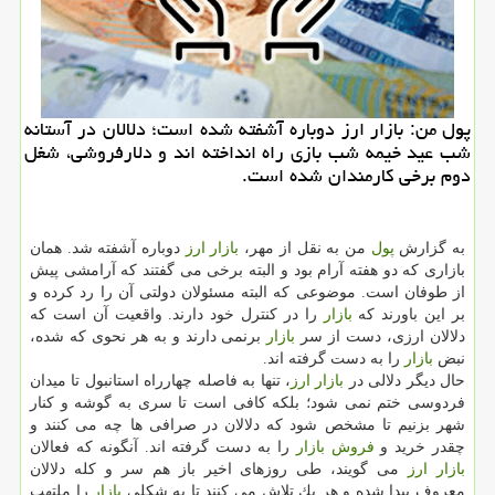
پول من: بازار ارز دوباره آشفته شده است؛ دلالان در آستانه
شب عید خیمه شب بازی راه انداخته اند و دلارفروشی، شغل
دوم برخی كارمندان شده است.
به گزارش
پول
من به نقل از مهر،
بازار
ارز
دوباره آشفته شد. همان
بازاری كه دو هفته آرام بود و البته برخی می گفتند كه آرامشی پیش
از طوفان است. موضوعی كه البته مسئولان دولتی آن را رد كرده و
بر این باورند كه
بازار
را در كنترل خود دارند. واقعیت آن است كه
دلالان ارزی، دست از سر
بازار
برنمی دارند و به هر نحوی كه شده،
نبض
بازار
را به دست گرفته اند.
حال دیگر دلالی در
بازار
ارز
، تنها به فاصله چهارراه استانبول تا میدان
فردوسی ختم نمی شود؛ بلكه كافی است تا سری به گوشه و كنار
شهر بزنیم تا مشخص شود كه دلالان در صرافی ها چه می كنند و
چقدر خرید و
فروش
بازار
را به دست گرفته اند. آنگونه كه فعالان
بازار
ارز
می گویند، طی روزهای اخیر باز هم سر و كله دلالان
معروف پیدا شده و هر یك تلاش می كنند تا به شكلی
بازار
را ملتهب