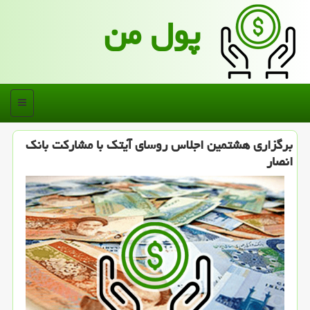
پول من
منو
برگزاری هشتمین اجلاس روسای آیتك با مشاركت بانك
انصار