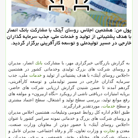
پول من: هشتمین اجلاس روسای آیتك با مشاركت بانك انصار
با هدف پشتیبانی از تولید و خدمات ملی، جذب سرمایه گذاران
خارجی در مسیر تولیدملی و توسعه كارآفرینی برگزار گردید.
به گزارش بازرگانی خبرگزاری مهر، با مشاركت
بانك
انصار، مدیران
و روسای شركت های بزرگ تولیدی وخدماتی كشور در هشتمین
«اجلاس روسای آیتك» با هدف پشتیبانی از تولید و
خدمات
ملی، جذب
سرمایه گذاران خارجی در مسیر تولیدملی و توسعه كارآفرینی،
گردهم آمدند تا ضمن شنیدن گزارش ارزیابی شركت های حاضر،
برپایه امتیازات دریافتی ناشی از رویكرد «نگاه ازبیرون» و مولفه های
رفع موانع تولید، بررسی سطح تولید و اشتغال، سطح اعتماد مشتری
و سطح
خدمات
، موردتقدیر قرارگیرند.
طبق اعلام اداره كل روابط عمومی وتبلیغات، هشتمین اجلاس مدیران
و روسای شركت های بزرگ و خدماتی نمونه سراسر كشور با عنوان
«اجلاس روسای آیتك» با حضور دوتن از معاونان وزارت صنعت،
معدن و
تجارت
و وزارت تعاون، كار و رفاه اجتماعی، مدیران عامل و
روسای شركت های مختلف بخش خصوصی و برخی مدیران و