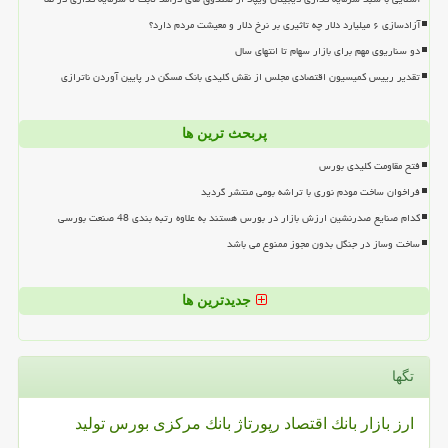
آزادسازی ۶ میلیارد دلار چه تاثیری بر نرخ دلار و معیشت مردم دارد؟
دو سناریوی مهم برای بازار سهام تا انتهای سال
تقدیر رییس کمیسیون اقتصادی مجلس از نقش کلیدی بانک مسکن در پایین آوردن ناترازی
پربحث ترین ها
فتح مقاومت کلیدی بورس
فراخوان ساخت مودم نوری با تراشه بومی منتشر گردید
کدام صنایع صدرنشین ارزش بازار در بورس هستند به علاوه رتبه بندی 48 صنعت بورسی
ساخت وساز در جنگل بدون مجوز ممنوع می باشد
جدیدترین ها
تگها
ارز
بازار
بانك
اقتصاد
رپورتاژ
بانك مركزی
بورس
تولید