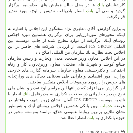
كارشناسان
بانك
ها در محل سالن همایش های صداوسیما برگزار
گردید و طی آن
بانك
انصار بادریافت تندیس و لوح، مورد تقدیر
قرارگرفت.
بنابراین گزارش، آقای مطهری نژاد سخنگوی این اجلاس با اشاره به
اینكه محورهای موردارزیابی برای برگزاری هشتمین دوره اجلاس
روسای آیتك، برگرفته از موارد مطرح شده از جانب موسسه بین
المللی ICS GROUP است، از ارزیابی شركت های حاضر در این
اجلاس تحت نظارت یك سازمان بین المللی اطلاع داد.
در این اجلاس معاون وزیر صنعت، معدن وتجارت و رییس سازمان
صنایع كوچك و شهرك های صنعتی، معاون وزیرتعاون، كار و رفاه
اجتماعی و دكترحسینی معاون سازمان سرمایه گذاری های خارجی
وزارت امور اقتصادی و دارایی طی سخنانی دیدگاه های وزارتخانه
های خویش را درمورد موضوعات اجلاس منعكس ساختند.
این گزارش می افزاید كه در انتها این مراسم لوح تقدیر و نشان ملی
نبوغ ومدیریت ایرانی در صنعت بانكداری به مدیرعامل
بانك
انصار با
تائیدیه موسسه ICS GROUP آلمان، نشان زرین شهرت واعتبار در
عرضه
خدمات
نوین بانكی هشتمین اجلاس روسای آیتك و همینطور
نشان طلایی برترین روابط عمومی خلاق، توانمند وتوسعه محور در
حوزه بانكداری به
بانك
انصار اعطا شد
1397/01/01
11:22:36