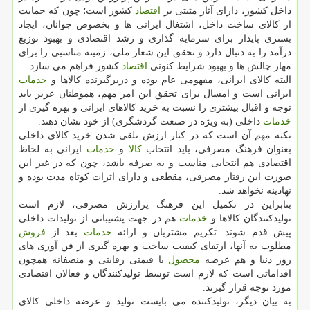
داخل كشور، دارای آثار مثبتی بر
اقتصاد
كشور است؛ چون كه حمایت
از كالای ساخت داخل، اشتغال ایرانی ها و بخصوص جوانان، ایجاد
بستری پایدار برای سرمایه گذاری و رشد اقتصادی و بهبود توزیع
درآمد را به دنبال دارد و تحقق این شعار ملی، زمینه مناسبی را برای
مهار چالش ها و بهبود شرایط كنونی
اقتصاد
كشور فراهم می سازد.
البته كالای ایرانی، مفهومی عام بوده و دربرگیرنده كالاها و
خدمات
ایرانی است و امسال برای تحقق این امر مهم، هموطنان عزیز باید
توجه و اقبال بیشتری را نسبت به خرید كالاهای ایرانی و بهره گیری از
خدمات
داخلی (به ویژه در صنعت گردشگری) از خود نشان دهند.
نكته مهم آن است كه در كنار ارزش تلقی شدن خرید كالای داخلی
بعنوان فرهنگ مصرفی، باید انتخاب
كالا
و
خدمات
ایرانی به لحاظ
اقتصادی هم انتخابی مناسب و به صرفه باشد، چون كه در غیر این
صورت این رفتار مصرفی، مقطعی و دارای اثرات كوتاه مدت بوده و
نهادینه نخواهد شد.
بنابراین در تكمیل این فرهنگ پرارزش مصرفی، لازم است
تولیدكنندگان كالاها و
خدمات
هم در جهت پشتیبانی از تولیدات داخلی
پیش قدم شوند. تكریم مشتریان و ارائه
خدمات
بعد از
فروش
مطلوب به آنها، ارتقای كیفیت ساخت و بهره گیری از فن آوری های
روز دنیا و هم عرضه
محصول
با قیمتی رقابتی و منصفانه همچون
اقداماتی است كه لازم است توسط تولیدكنندگان و فعالان اقتصادی
مورد توجه قرار گیرند.
به بیان دیگر، تولیدكننده می بایست تولید و عرضه داخلی كالای