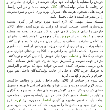
خویش را مشابه با تولیدات خود برای عرضه در بازارهای صادراتی و
در رقابت با سایر تولیدكنندگان
كالا
، عرضه نماید و در این راستا،
هزینه هایی همچون هزینه های سربار، بهره وری پایین و سوءمدیریت
را بر مصرف كننده داخلی تحمیل نكند.
مسئله بسیار مهمی كه لازم است مورد توجه قرار گیرد، مسئله
برندسازی است. طبیعی است كه وقتی یك تولیدكننده، نشان كالای
خارجی را برای
فروش
كالای خود به كار می برد، توجه به مسئله
كیفیت و
خدمات
بعد از
فروش
دیگر مفهومی نخواهد داشت. بنابراین
در تعامل سازنده، شفاف و پایدار میان مصرف كننده و تولیدكننده
مقوله برندسازی تجاری از اهمیت ویژه ای برخوردار است؛ به طوری
كه مصرف كننده داخلی به راحتی و با اتكا به برندهای تجاری ملی
خوشنام، كالاها و
خدمات
مورد نیاز خویش را تامین كرده و تولیدكننده
نیز در جهت تقویت و گسترش برند تجاری خود تلاش مضاعف كند.
بدین ترتیب، مصرف كننده احساس خواهد نمود كه توجه و التزامش
به فرهنگ خرید كالای داخلی از جانب تولیدكنندگان داخلی هم مورد
احترام و تكریم واقع می گردد.
بعد سوم در حمایت از كالای تولید داخل، نقش و وظایف حاكمیت
است. لازم است دولت و سایر قوا و نهادهای اجرایی با بهبود و تسهیل
فضای كسب و كار، ضمن كاهش هزینه های مبادله، به سرمایه گذاری
و تولید در
اقتصاد
كشور كمك كنند. در این رابطه به صورت مشخص،
دولت باید به نحوی متغیرهای كلیدی
اقتصاد
همچون، نرخ
تورم
، نرخ
ارز
، نرخ سود و دستمزدها را مدیریت كند كه هم قدرت خرید ملی
مصرف كننده حفظ شود و هم قدرت رقابت پذیری برای تولیدكننده