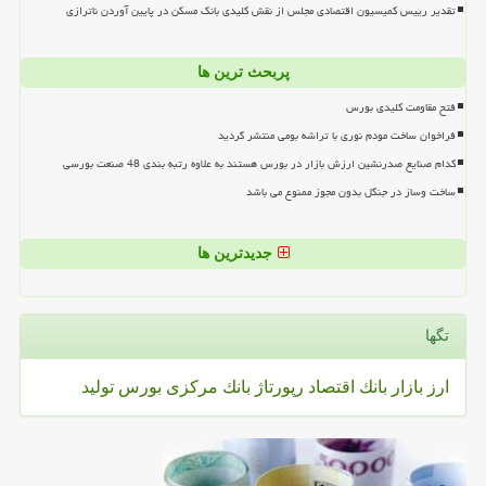
تقدیر رییس کمیسیون اقتصادی مجلس از نقش کلیدی بانک مسکن در پایین آوردن ناترازی
پربحث ترین ها
فتح مقاومت کلیدی بورس
فراخوان ساخت مودم نوری با تراشه بومی منتشر گردید
کدام صنایع صدرنشین ارزش بازار در بورس هستند به علاوه رتبه بندی 48 صنعت بورسی
ساخت وساز در جنگل بدون مجوز ممنوع می باشد
جدیدترین ها
تگها
ارز
بازار
بانك
اقتصاد
رپورتاژ
بانك مركزی
بورس
تولید