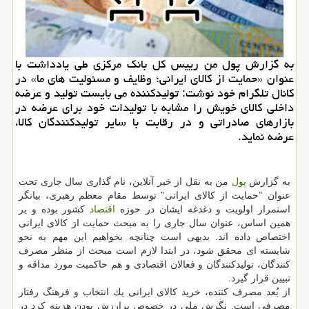
به گزارش پول من رییس كل بانك مركزی طی یادداشت با
عنوان «حمایت از كالای ایرانی؛ وظایف و مسئولیت های ما» در
كانال تلگرام خود نوشت: تولیدكننده می بایست تولید و عرضه
داخلی كالای خویش را مشابه با تولیدات خود برای عرضه در
بازارهای صادراتی و در رقابت با سایر تولیدكنندگان كالا،
عرضه نماید.
به گزارش
پول
من به نقل از خبر آنلاین، نام گذاری سال جاری تحت
عنوان "حمایت از كالای ایرانی" توسط مقام معظم رهبری، بیانگر
استمرار اولویت و دغدغه ایشان در حوزه
اقتصاد
كشور بوده و بر
همین اساس، عنوان سال جاری را به مبحث حمایت از كالای ایرانی
اختصاص داده اند. بدیهی است چنانچه بخواهیم این مهم به نحو
شایسته ای محقق شود، در ابتدا لازم است مبحث از منظر مصرف
كنندگان، تولیدكنندگان و فعالان اقتصادی و هم حاكمیت مورد مداقه و
تبیین قرار گیرد.
از بُعد مصرف كننده، خرید كالای ایرانی یك انتخاب و فرهنگ رفتار
مصرفی است. نگرش ملی در خصوص پرارزش بودن هزینه كرد در