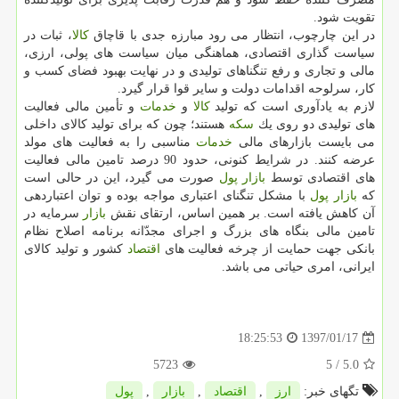
تقویت شود.
در این چارچوب، انتظار می رود مبارزه جدی با قاچاق
كالا
، ثبات در
سیاست گذاری اقتصادی، هماهنگی میان سیاست های پولی، ارزی،
مالی و تجاری و رفع تنگناهای تولیدی و در نهایت بهبود فضای كسب و
كار، سرلوحه اقدامات دولت و سایر قوا قرار گیرد.
لازم به یادآوری است كه تولید
كالا
و
خدمات
و تأمین مالی فعالیت
های تولیدی دو روی یك
سكه
هستند؛ چون كه برای تولید كالای داخلی
می بایست بازارهای مالی
خدمات
مناسبی را به فعالیت های مولد
عرضه كنند. در شرایط كنونی، حدود 90 درصد تامین مالی فعالیت
های اقتصادی توسط
بازار
پول
صورت می گیرد، این در حالی است
كه
بازار
پول
با مشكل تنگنای اعتباری مواجه بوده و توان اعتباردهی
آن كاهش یافته است. بر همین اساس، ارتقای نقش
بازار
سرمایه در
تامین مالی بنگاه های بزرگ و اجرای مجدّانه برنامه اصلاح نظام
بانكی جهت حمایت از چرخه فعالیت های
اقتصاد
كشور و تولید كالای
ایرانی، امری حیاتی می باشد.
1397/01/17
18:25:53
5723
/ 5
5.0
تگهای خبر:
ارز
,
اقتصاد
,
بازار
,
پول