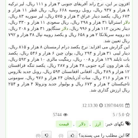
افزون بر این، نرخ راند آفریقای جنوبی ۳ هزار و ۱۱۱ ریال، لیر تركیه
۸ هزار و ۹۳۷ ریال، روبل روسیه ۶۶۸ ریال، ریال قطر ۱۱ هزار و
۶۷۳ ریال، یكصد دینار عراق ۳ هزار و ۵۷۵ ریال، لیر سوریه ۸۳ ریال،
دلار
استرالیا ۳۱ هزار و ۲۹۸ ریال، ریال سعودی ۱۱ هزار و ۳۳۰ ریال،
دینار بحرین ۱۱۲ هزار و ۹۹۶ ریال،
دلار
سنگاپور ۳۱ هزار و ۲۰۸ ریال،
ده روپیه سریلانكا ۲ هز و ۶۵۸ ریال و یكصد روپیه نپال ۳۸ هزار و ۷۹۲
ریال تعیین شد.
این گزارش می افزاید: نرخ یكصد درام ارمنستان ۸ هزار و ۸۱۵ ریال،
دینار لیبی ۳۱ هزار و ۲۹۴ ریال، یوان چین ۶ هزار و ۵۴۶ ریال، یكصد
بات تایلند ۱۲۹ هزار و ۰۰۸ ریال، رینگیت مالزی ۱۰ هزار و ۵۹۲ ریال،
یك هزار وون كره جنوبی ۳۸ هزار و ۲۸۷ ریال، یكصد تنگه قزاقستان
۱۲ هزار و ۴۸۹ ریال، افغانی افغانستان ۵۹۴ ریال، روبل جدید بلاروس
۲۱ هزار و ۲۱۶ ریال، منات آذربایجان ۲۴ هزار و ۹۷۶ ریال، سومونی
تاجیكستان ۴ هزار و ۶۷۳ ریال و بولیوار جدید ونزوئلا ۴ هزار و ۲۵۴
ریال ارزش گذاری شد.
1397/04/01
12:13:30
5744
/ 5
5.0
تگهای خبر:
ارز
,
دلار
,
قیمت
این مطلب را می پسندید؟
(0)
(1)