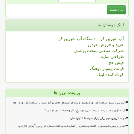
لینک دوستان ما
آب شیرین کن - دستگاه آب شیرین کن
خرید و فروش خودرو
شرکت صنعتی سخت پوشش
طراحی سایت
فیش حج
قیمت بیسیم باوفنگ
کوتاه کننده لینک
پربیننده ترین ها
آشنایی با سبد سرمایه گذاری دیجیتال ویپاد از صندوق های درآمد ثابت تا سرمایه گذاری در طلا
آزادسازی ۶ میلیارد دلار چه تاثیری بر نرخ دلار و معیشت مردم دارد؟
دو سناریوی مهم برای بازار سهام تا انتهای سال
تقدیر رییس کمیسیون اقتصادی مجلس از نقش کلیدی بانک مسکن در پایین آوردن ناترازی