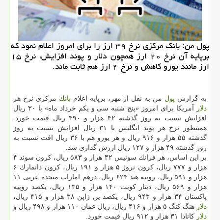
پول من: بانك مركزی نرخ ۳۹ ارز را برای امروز اعلام نمود كه
برپایه آن نرخ ۲۰ ارز همچون دلار و پوند افزایش، نرخ ۱۵
ارز مانند یورو كاهش و نرخ ۴ ارز هم ثابت ماند.
به گزارش
پول
من به نقل از مهر، برپایه اعلام
بانك
مركزی نرخ هر
دلار
آمریكا برای امروز «پنج شنبه سی و یكم خرداد ماه» با ۳۰ ریال
افزایش نسبت به روز گذشته ۴۲ هزار و ۴۹۰ ریال قیمت خورد.
همینطور نرخ هر پوند انگلیس با ۳۱ ریال افزایش نسبت به روز
گذشته ۵۵ هزار و ۹۱۶ ریال و هر یورو هم با ۳۶ ریال افت نسبت به
روز گذشته ۴۹ هزار و ۱۲۷ ریال ارزش گذاری شد.
بر این اساس، هر فرانك سوئیس ۴۲ هزار و ۵۸۳ ریال، كرون سوئد ۴
هزار و ۷۷۷ ریال، كرون نروژ ۵ هزار و ۱۹۱ ریال، كرون دانمارك ۶
هزار و ۵۹۱ ریال، روپیه هند ۶۲۴ ریال، درهم امارات متحده عربی ۱۱
هزار و ۵۶۹ ریال، دینار كویت ۱۴۰ هزار و ۱۳۵ ریال، یكصد روپیه
پاكستان ۳۴ هزار و ۹۴۳ ریال، یكصد ین ژاپن ۳۸ هزار و ۴۱۵ ریال،
دلار
هنگ كنگ ۵ هزار و ۴۱۶ ریال، ریال عمان ۱۱۰ هزار و ۴۹۸ ریال و
دلار
كانادا ۳۱ هزار و ۹۱۲ ریال قیمت خورد.