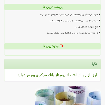
پربحث ترین ها
امنیت گردشگران و محافظت از طبیعت باید هم زمان تامین گردد
صرافی کوین بیس معاملات ۶ رمزارز را متوقف ساخت
فتح مقاومت کلیدی بورس
فراخوان ساخت مودم نوری با تراشه بومی منتشر گردید
جدیدترین ها
تگها
ارز
بازار
بانك
اقتصاد
رپورتاژ
بانك مركزی
بورس
تولید