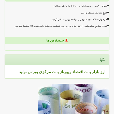
صرافی کوین بیس معاملات ۶ رمزارز را متوقف ساخت
فتح مقاومت کلیدی بورس
فراخوان ساخت مودم نوری با تراشه بومی منتشر گردید
کدام صنایع صدرنشین ارزش بازار در بورس هستند به علاوه رتبه بندی 48 صنعت بورسی
جدیدترین ها
تگها
ارز
بازار
بانك
اقتصاد
رپورتاژ
بانك مركزی
بورس
تولید