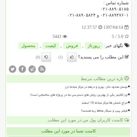
شماره تماس :
۰۲۱-۸۸۹۰۵۱۸۵
۰۲۱-۸۸۹۴۷۶۰۱ و ۸۸۹۰۵۸۲۴-۰۲۱
1397/04/14
12:37:57
5443
/ 5
5.0
تگهای خبر:
رپورتاژ
,
فروش
,
كیفیت
,
محصول
این مطلب را می پسندید؟
(0)
(1)
تازه ترین مطالب مرتبط
نوسان محدود دلار، یورو و درهم در مرکز مبادله ارز
چرا کلایمر یکی از بهترین روش های دسترسی نما در پروژه های ساختمانی است؟
حراج شمش طلا مرکز مبادله 10 اسفند
فیلتر پیپ و سیگار محافظ ریه هستند؟
کامنت کاربران پول من در مورد این مطلب
کامنت شما در مورد این مطلب