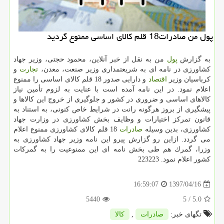
پول من صادرات18 قلم كالای اساسی ممنوع گردید
به گزارش
پول
من به نقل از خبر آنلاین، محمود حجتی، وزیر جهاد
كشاورزی در نامه ای به شریعتمداری وزیر صنعت، معدن،
تجارت
و
كرباسیان وزیر
اقتصاد
و دارایی صدور 18 قلم كالای اساسی را ممنوع
اعلام نمود. در این نامه آمده است با عنایت به لزوم تأمین نیاز
كالاهای اساسی و ضروری در كشور و جلوگیری از خروج این كالاها و
پیشگیری از بروز هرگونه رانت در شرایط خاص كنونی، به استناد به
قانون تمركز اختیارات و وظایف بخش كشاورزی در وزارت جهاد
كشاورزی، بدین وسیله
صادرات
18 قلم كالای كشاورزی ممنوع اعلام
می گردد. ازاین رو گزارش پیرو این نامه وزیر جهاد كشاورزی به
وزرا، گمرك هم طی بخش نامه ای این ممنوعیت را به گمركات
كشور اعلام نمود. 223223
1397/04/16
16:59:07
5440
/ 5
5.0
تگهای خبر:
صادرات
,
كالا