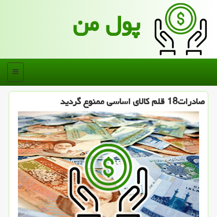
پول من
منو
صادرات18 قلم كالای اساسی ممنوع گردید