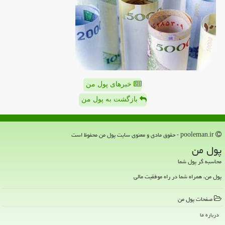
خبرهای پول من
بازگشت به پول من
pooleman.ir - حقوق مادی و معنوی سایت پول من محفوظ است
پول من
محاسبه گر پول شما
پول من، همراه شما در راه موفقیت مالی
صفحات پول من
درباره ما