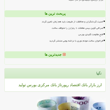
پربحث ترین ها
امنیت گردشگران و محافظت از طبیعت باید هم زمان تامین گردد
صرافی کوین بیس معاملات ۶ رمزارز را متوقف ساخت
فتح مقاومت کلیدی بورس
فراخوان ساخت مودم نوری با تراشه بومی منتشر گردید
جدیدترین ها
تگها
ارز
بازار
بانك
اقتصاد
رپورتاژ
بانك مركزی
بورس
تولید