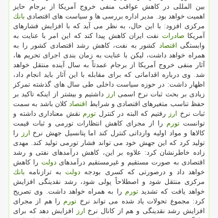
بین المللی در كاهش عواقب منفی خروج آمریكا از برجام حایز
اهمیت خواهد بود. مدیر اداره بررسی ها و سیاست های اقتصادی
بانك
مركزی افزود: با این حال، به نظر می آید كه با افزایش فشارهای
آمریكا
صادرات
نفت ایران كاهش پیدا كند كه این امر با عنایت به
وابستگی
اقتصاد
كشور به نفت، كاهش رشد اقتصادی كشور را به
همراه خواهد داشت، لیكن با عنایت به زمان بندی اجرای تحریم ها،
آثار منفی خروج آمریكا از برجام عمدتاً به سال آینده منتقل خواهد
شد. وی درباره اقداماتی كه برای مقابله با این آثار باید انجام داد،
اظهار داشت: در حوزه سیاست داخلی طی سال های گذشته تمركز
زیادی بر بحث ثبات نرخ اسمی
ارز
داشتیم و بیشتر از اینكه تاكید بر
حفظ تناسب متغیرهای اقتصادی و شرایط
اقتصاد
كلان باشد به سمت
ثبات نرخ
ارز
رفتیم كه البته در كنترل
تورم
نقش معناداری داشته و
توانست
تورم
را از مجرای كاهش انتظارات تورمی و ثبات قیمت
كالاها و مواد اولیه وارداتی كنترل كند اما پتانسیل جهش نرخ
ارز
را
تولید كرد كه این جهش خود می تواند فشار تورمی تولید كند. مهدی
زاده خاطرنشان كرد: علاوه بر این، كاهش درآمدهای نفتی و رشد
اقتصادی به صورت مستقیم و غیرمستقیم درآمدهای
دولت
را كاهش
خواهد داد و درصورتی كه كسری بودجه
دولت
به ترازنامه
بانك
مركزی منتقل شود و اصطلاحاً پولی شود، رشد نقدینگی افزایش
خواهد یافت كه تشدید
تورم
را به همراه خواهد داشت. وی تصریح
كرد: مجموع تحولات یاد شده می تواند نرخ
تورم
را هم از مجرای
افزایش رشد نقدینگی و هم از كانال نرخ
ارز
افزایش دهد كه برای