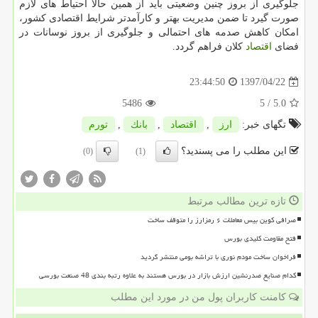
جلوگیری از بروز چنین وضعیتی باید از همین حالا احتیاط های لازم
صورت گیرد تا ضمن مدیریت بهتر و كارآمدتر شرایط اقتصادی كشور،
امكان كاهش صدمه های احتمالی و جلوگیری از بروز نوسانات در
فضای
اقتصاد
كلان فراهم گردد.
1397/04/22
23:44:50
5486
/ 5
5.0
تگهای خبر:
ارز
,
اقتصاد
,
بانك
,
تورم
این مطلب را می پسندید؟
(0)
(1)
تازه ترین مطالب مرتبط
صرافی کوین بیس معاملات ۶ رمزارز را متوقف ساخت
فتح مقاومت کلیدی بورس
فراخوان ساخت مودم نوری با تراشه بومی منتشر گردید
کدام صنایع صدرنشین ارزش بازار در بورس هستند به علاوه رتبه بندی 48 صنعت بورسی
کامنت کاربران پول من در مورد این مطلب