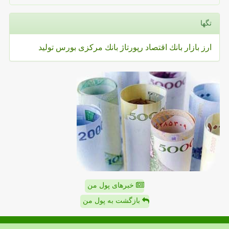
تگها
ارز
بازار
بانك
اقتصاد
رپورتاژ
بانك مركزی
بورس
تولید
خبرهای پول من
بازگشت به پول من