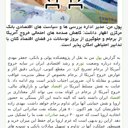
پول من: مدیر اداره بررسی ها و سیاست های اقتصادی بانك
مركزی اظهار داشت: كاهش صدمه های احتمالی خروج آمریكا
از برجام و جلوگیری از بروز نوسانات در فضای اقتصاد كلان با
تدابیر احتیاطی امكان پذیر است.
به گزارش
پول
من به نقل از پژوهشكده پولی و بانكی، جعفر مهدی
زاده درباره وضعیت
تورم
و رشد اقتصادی ایران در سایه خروج
آمریكا از برجام تصریح كرد: در مقطع كنونی، ارزیابی دقیق آثار و
عوارض خروج آمریكا از برجام بخصوص از منظر مدیریت عواقب
منفی و مقابله با آن، ضرورتی اجتناب ناپذیر است. وی ادامه داد: با
عنایت به نقش مسلط آمریكا در
اقتصاد
جهانی و بازارهای مالی،
خروج آمریكا از برجام در كوتاه مدت می تواند آثار معناداری بر
اقتصاد
ایران داشته باشد كه البته دامنه این آثار بستگی به حضور
اروپا و نقش حمایتی آنها برای تداوم برجام خواهد داشت. مهدی زاده
خاطرنشان كرد: هم اكنون ۸۰۰ هزار بشكه نفت صادراتی ایران به
اتحادیه اروپا است كه حدود ۳۰ درصد
صادرات
نفت ما را تشكیل می
دهد. ازاین رو بدیهی است كه عزم اروپا برای حفظ این میزان خرید و
همینطور عملكرد آنها در تداوم و تسهیل مبادلات بانكی و تسویه های