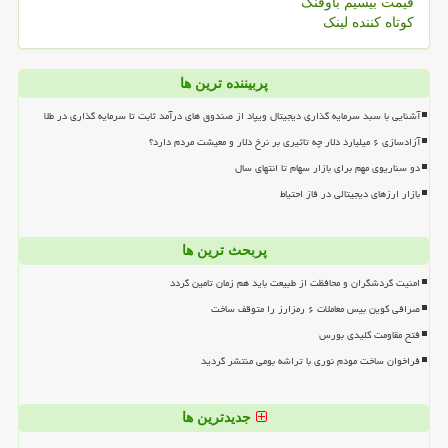
قیمت بیسیم باوفنگ
کوتاه کننده لینک
پربیننده ترین ها
آشنایی با سبد سرمایه گذاری دیجیتال ویپاد از صندوق های درآمد ثابت تا سرمایه گذاری در طلا
آزادسازی ۶ میلیارد دلار چه تاثیری بر نرخ دلار و معیشت مردم دارد؟
دو سناریوی مهم برای بازار سهام تا انتهای سال
بازار ارزهای دیجیتالی در فاز احتیاط
پربحث ترین ها
امنیت گردشگران و محافظت از طبیعت باید هم زمان تامین گردد
صرافی کوین بیس معاملات ۶ رمزارز را متوقف ساخت
فتح مقاومت کلیدی بورس
فراخوان ساخت مودم نوری با تراشه بومی منتشر گردید
جدیدترین ها