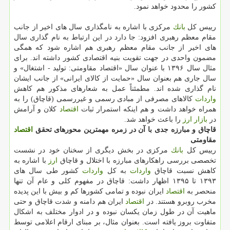
كشور را محدود خواهد نمود.
رییس كل
بانك
مركزی با اشاره به نامگذاری سال های اخیر از جانب
مقام معظم رهبری افزود: جا دارد در این ارتباط به نام گذاری سال
های اخیر از جانب مقام معظم رهبری هم اشاره شود كه همگی
مضمون واحدی در جهت تقویت بنیه اقتصادی كشور داشته اند. برای
مثال سال ۱۳۹۶ با عنوان سال «اقتصاد مقاومتی: تولید - اشتغال» و
سال جاری هم بعنوان سال «حمایت از كالای ایرانی» از جانب ایشان
نام گذاری شده اند. مطمئناً عمل به شعارهای مذكور هم كاهش
واردات
كالاهای مصرفی از مبادی رسمی و غیررسمی (قاچاق) را به
همراه خواهد داشت و هم اینكه استمرار ثبات
اقتصاد
كلان و آرامش
در
بازار
ارز
را باعث خواهد شد.
قاچاق و مبارزه جدی با آن در زمره مهمترین محورهای تحقق
اقتصاد
مقاومتی
رییس كل
بانك
مركزی در بخش دیگری از سخنان خود در نشست
تخصصی بررسی راهكارهای مبارزه با اختلال و قاچاق
ارز
با اشاره به
كاهش نسبت قاچاق
واردات
به كل
واردات
كشور طی سال های
۱۳۹۳ تا ۱۳۹۵ اظهار داشت: قاچاق در مفهوم كلی و عام آن تنها
منحصر به
اقتصاد
ایران نبوده و تمامی كشورها كم و بیش با این پدیده
مخرب روبرو هستند. در
اقتصاد
ایران هم دامنه و شدت قاچاق و حتی
ماهیت آن در طول زمان یكسان نبوده و در ادوار مختلف به اشكال
متفاوت بروز یافته است. بعنوان مثال، بر مبنای ارقام اعلامی توسط