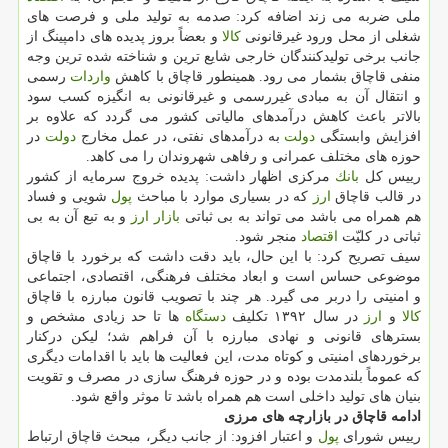
ملی ضربه می زند اضافه كرد: صدمه به تولید ملی و فرصت های
شغلی از محل ورود غیرقانونی
كالا
و بعضاً بروز پدیده های دامپینگ از
جانب برخی تولیدكنندگان خارجی شایع ترین و شناخته شده ترین وجه
منفی قاچاق بشمار می رود. همینطور قاچاق با كاهش
واردات
رسمی
و انتقال آن به مبادی غیررسمی و غیرقانونی به انگیزه كسب سود
بالاتر باعث كاهش درآمدهای مالیاتی كشور می گردد كه علاوه بر
افزایش وابستگی
دولت
به درآمدهای نفتی، در عمل مخارج
دولت
در
حوزه های مختلف عمرانی و رفاهی شهروندان را می كاهد.
رییس كل
بانك
مركزی اظهار داشت: پدیده خروج سرمایه از كشور
در قالب قاچاق
ارز
كه در بسیاری موارد با مباحث
پول
شویی و فساد
هم همراه می باشد می تواند به بی ثباتی
بازار
ارز
و به تبع آن به بی
ثباتی در كلیّت
اقتصاد
منجر شود.
سیف تصریح كرد: با این حال، باید دقت داشت كه برخورد با قاچاق
موضوعی حساس است و ابعاد مختلف فرهنگی، اقتصادی، اجتماعی
و امنیتی را دربر می گیرد. هر چند با تصویب قانون مبارزه با قاچاق
كالا
و
ارز
در سال ۱۳۹۲ تكلیف
دستگاه
ها تا حد زیادی مشخص و
بسترهای قانونی و نهادی مبارزه با آن فراهم شد؛ لیكن دركنار
برخوردهای امنیتی و كوتاه مدت، این فعالیت ها باید با اقدامات دیگری
كه عموماً بلندمدت بوده و در حوزه فرهنگ سازی در مصرف و تقویت
بنیان های تولید داخلی است هم همراه باشد تا موثر واقع شود.
ادامه قاچاق در بازارچه های مرزی
رییس شورای
پول
و اعتبار افزود: از جانب دیگر، مبحث قاچاق ارتباط