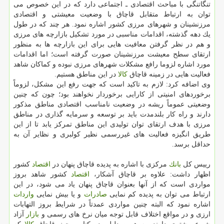
تنگاتنگی با مباحث اقتصادی ـ اجتماعی دارد كه در این خصوص می
توان به ارتباط متقابل قاچاق با وضعیت معیشتی و اقتصادی
مرزنشینان و شهرهای مرزی كشور اشاره نمود. هر چند كه در طول
یك دهه گذشته، اقدامات مناسبی در مورد تشكیل بازارچه های مرزی
و هم در نظر گرفتن معافیت هایی برای این بازارچه ها به منظور
ارتقای سطح معیشت مرزنشینان صورت گرفته است؛ اما اقدامات
مورد اشاره لزوما رافع مشكلات شهرهای مرزی نبوده و كماكان شاهد
فعالیت هایی در زمینه قاچاق
كالا
در این مناطق هستیم.
وی اضافه كرد: لازم به تاكید است كه جهت رفع این مشكل، لزوماً
برخوردهای امنیتی از كارایی برخوردار نخواهند بود؛ چون كه چنین
وضعیتی عموماً ریشه در وضعیت نامناسب اقتصادی مناطق مذكور
دارند و راه كار بلندمدت باید بر توسعه و سرمایه گذاری در مناطق
مرزی با هدف ارتقای توان تولیدی این مناطق تمركز یابد تا از این
طریق انگیزه فعالیت های غیررسمی نظیر كولبری و نظایر آن به
حداقل برسد.
رییس كل
بانك
مركزی با اشاره به پدیده قاچاق پنهان در
اقتصاد
كشور
اظهار داشت: علاوه بر قاچاق آشكار،
اقتصاد
كشور شاهد بروز
مواردی است كه از آنها بعنوان قاچاق پنهان یاد می شود، در این
ارتباط می توان به پدیده كم نمایی
صادرات
و یا بیش نمایی
واردات
اشاره نمود كه البته چنین مواردی عمدتاً در شرایط بروز التهابات
ارزی و در مواقع اختلاف قابل توجه میان نرخ های رسمی و
بازار
آزاد