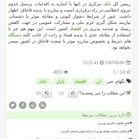
رییس كل
بانك
مركزی در انتها با اشاره به اقدامات پرسنل خدوم
نیروی انتظامی در راه برقراری امنیت و مبارزه با پدیده قاچاق، اظهار
داشت: عبور از شرایط دشوار كنونی و مقابله موثر با دشمنان،
نیازمند شكل گیری عزم ملی و مشاركت عمومی در جهت كاهش
ریسك و صدمه پذیری در
اقتصاد
كشور است. این مهم هم جز با
استفاده از مقابله جدی با پدیده فساد و رانت از جانب كلیه
دستگاه
های ذیربط و بخصوص مبارزه موثر با مبحث قاچاق در كشور میسر
نخواهد بود.
1397/05/01
13:21:41
4933
/ 5
5.0
تگهای خبر:
ارز
,
اقتصاد
,
بازار
,
بانك
این مطلب را می پسندید؟
(0)
(1)
تازه ترین مطالب مرتبط
فتح مقاومت کلیدی بورس
فراخوان ساخت مودم نوری با تراشه بومی منتشر گردید