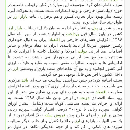
سیف خاطرنشان كرد: مجموعه این موارد در كنار توفیقات حاصله در
حوزه دیپلماسی خارجی و تولید انتظارات مثبت نسبت به تحولات آتی،
زمینه ساز بهبود تراز تجاری كشور و هم برقراری ثبات
بازار
ارز
در
طول چند سال قبل بوده است.
رییس شورای
پول
و اعتبار در ادامه به بیان دلایل نوسانات
بازار
ارز
كشور در پاییز سال قبل
پرداخت
و اظهار داشت: از مهر ماه سال
۱۳۹۶، افزایش فشارهای خارجی بر
اقتصاد
ایران به دنبال خودداری
رئیس جمهور آمریكا از تایید پایبندی ایران به مفاد برجام و سایر
اقدامات ضد ایرانی
دولت
آمریكا و تشكیل كابینه با افرادی كه از
شدیدترین مواضع ضد ایرانی برخوردار می باشند، به تشدید نا
اطمینانی ها و تقویت انتظارات منفی نسبت به منابع و عایدات ارزی
آتی كشور انجامید و به تبع آن تقاضاهای سفته بازی و پوششی
ارز
در
داخل كشور با افزایش قابل توجهی مواجه گردید.
سیف اضافه كرد: در چنین شرایطی سیاست مداخله ای
بانك
مركزی
می بایست با حفظ و صیانت از ذخایر ارزی كشور و در نتیجه افزایش
مقاومت
اقتصاد
نسبت به شوك های بیرونی تنظیم می شد. از این
رو، ستاد اقتصادی
دولت
در اواخر بهمن ماه سال ۱۳۹۶ نسبت به
ارائه و اجرای یك بسته سیاستی كوتاه مدت (شامل انتشار اوراق
گواهی سپرده ریالی با نرخ ۲۰ درصد، انتشار گواهی سپرده ریالی
مبتنی بر
ارز
و اجرای طرح پیش
فروش
سكه
طلا) اقدام نمود تا از
یك سو التهابات بازارهای
ارز
و طلا را كنترل و از جانب دیگر سیالیت
سپرده های بانكی را كم كند و از حجم نقدینگی بكاهد. در طول دو