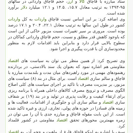
ستاد مبارزه با قاچاق
كالا
و
ارز
، حجم قاچاق وارداتی در سالهای
۹۵-۱۳۹۳ به ترتیب معادل ۱۵.۷، .۱۴.۵ و ۱۲.۱ میلیارد
دلار
برآورد
شده است.
وی اضافه كرد: بر این اساس نسبت قاچاق
واردات
به كل
واردات
كشور در طول این سالها به ترتیب معادل ۲۲.۱، ۲۰.۴ و ۱۷.۱ درصد
بوده است. مروری بر سیر تغییرات نسبت مزبور حاكی از این است
كه باوجود كاهش قدر مطلق و نسبت، حجم قاچاق وارداتی كماكان در
سطوح بالایی قرار دارد و بنابراین باید اقدامات لازم به منظور
محدودسازی آن با قدرت پیگیری و اجرا شود.
وی تصریح كرد: از همین منظر می توان به سیاست های
اقتصاد
مقاومتی هم اشاره نمود كه بعنوان یك سند بالادستی، در بردارنده
رهنمودهای مهمی در مورد راهبردهای میان مدت و بلندمدت مبارزه با
قاچاق و سالم سازی
اقتصاد
است. برای مثال در بند (۸) سیاست های
مزبور، بر مدیریت مصرف با تاكید بر اجرای سیاست های كلی اصلاح
الگوی مصرف و ترویج مصرف كالاهای داخلی همراه با برنامه ریزی
برای ارتقاء كیفیت و رقابت پذیری در تولید و در بند (۱۹) بر شفاف
سازی
اقتصاد
و سالم سازی آن و جلوگیری از اقدامات، فعالیت ها و
زمینه های فسادزا در حوزه های پولی، تجاری، ارزی و غیره تاكید شده
است. از این بابت مقوله قاچاق و مبارزه جدی با آن را می توان در
زمره مهمترین محورهای تحقق
اقتصاد
مقاومتی در كشور قلمداد
كرد.
سیف با اشاره به اینكه قاچاق فارغ از ماهیت و حجم آن، به
اقتصاد