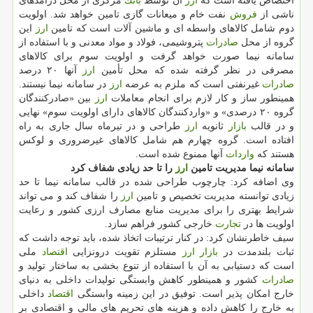
اختصاص یافته است كه
ارز
آن توسط
بانك
مركزی از محل درآمدهای
ناشی از
فروش
نفت خام و میعانات گازی تامین خواهد شد. اولویت
دوم شامل كالاهای واسطه ای و ماشین آلات است كه تامین
ارز
این
گروه از محل
صادرات
پتروشیمی، فولاد و مواد معدنی و با استفاده از
سامانه نیما صورت خواهد گرفت و اولویت سوم برای كالاهای
مصرفی در نظر گرفته شده كه محل تأمین
ارز
آنها ۲۰ درصد
صادرات
غیرنفتی است كه ملزم به عرضه
ارز
در سامانه نیما نیستند.
همینطور ساز و كار لازم برای انجام معاملات
ارز
بین «صادركنندگان
گروه ۲۰ درصدی» و «واردكنندگان كالاهای دارای اولویت سوم» نهایی
و در قالب
بازار
ثانویه
ارز
طراحی و در تیرماه سال جاری به راه
افتاده است. گروه چهارم هم شامل كالاهای غیرضروری و لوكس
هستند كه
واردات
آنها ممنوع شده است.
سامانه نیما مدیریت تامین
ارز
را تا حد زیادی شفاف كرد
وی اضافه كرد: چارچوب طراحی شده در قالب سامانه نیما تا حد
زیادی توانسته مدیریت تخصیص و تامین
ارز
را شفاف كند و می تواند
شرایط بهتری را برای مدیریت منابع مصارف ارزی كشور و رعایت
اولویت ها در
تجارت
خارجی كشور فراهم سازد.
سیف خاطرنشان كرد: در كنار ترتیبات اتخاذ شده، باید توجه داشت كه
ثبات بلندمدت در
بازار
ارز
مستلزم تقویت درونزایی
اقتصاد
ملی
است كه دستیابی به آن با استفاده از تنوع بخشی به ساختار تولید و
صادرات
كشور و همینطور كاهش وابستگی تولیدات داخلی به دنیای
خارج امكان پذیر است. توفیق در این زمینه وابستگی
اقتصاد
داخلی
به خارج را كاهش داده و هزینه های تحریم های مالی و اقتصادی بر