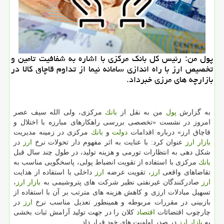
پول من: رئیس كل بانك مركزی با اشاره به شفافیت تامین و
تخصیص ارز با راه اندازی سامانه نیما از تداوم قاچاق كالا در
بازارچه های مرزی خبرداد.
به گزارش
پول
من به نقل از
بانك
مركزی، ولی الله سیف عصر
امروز در نشست «تخصصی بررسی راهكارهای مبارزه با اختلال و
قاچاق ارز» درباره اقدامات
دولت
و
بانك
مركزی در زمینه مدیریت
بازار
ارز
عنوان كرد: با عنایت به اثر مفهوم دار تحولات نرخ
ارز
در
شكل دهی به انتظارات تورمی و هزینه تولید، در طول چند سال قبل
بانك
مركزی با استفاده از تقویت انضباط پولی، پاسخگویی مناسب به
تقاضاهای واقعی
ارز
، تقویت عرضه
ارز
داخلی با استفاده از هدایت
ارز
صادركنندگان غیرنفتی نظیر شركت های پتروشیمی به
بازار
ارز
،
تسهیل مبادلات ارزی و كاهش هزینه های مترتب بر آن با استفاده از
بازبینی در مقررات مربوطه و همینطور تعدیل مناسب نرخ
ارز
در
چارچوب اقتضائات
اقتصاد
كلان را در جهت تولید آرامش ثبات بخشی
به
بازار
ارز
در صدر اولویت های خود قرار داد.