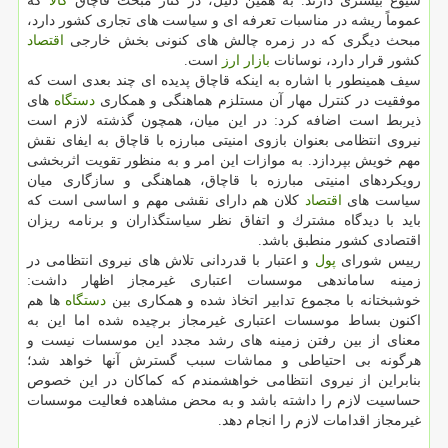
شیوع بیشتری دارند. به همین دلیل، در كنار مبحث قاچاق
كالا
كه
عموماً ریشه در مناسبات تعرفه ای و سیاست های تجاری كشور دارد،
مبحث دیگری كه در زمره چالش های كنونی بخش خارجی
اقتصاد
كشور قرار دارد، نوسانات
بازار
ارز
است.
سیف همینطور با اشاره به اینكه قاچاق پدیده ای چند بعدی است كه
موفقیت در كنترل مهار آن مستلزم هماهنگی و همكاری
دستگاه
های
ذیربط است اضافه كرد: در این میان، همچون گذشته لازم است
نیروی انتظامی بعنوان بازوی امنیتی مبارزه با قاچاق به ایفای نقش
مهم خویش بپردازد. به موازات این امر و به منظور تقویت اثربخشی
رویكردهای امنیتی مبارزه با قاچاق، هماهنگی و سازگاری میان
سیاست های
اقتصاد
كلان هم دارای نقشی مهم و اساسی است كه
باید با دیدگاه مشترك و اتفاق نظر سیاستگذاران و برنامه ریزان
اقتصادی كشور منطبق باشد.
رییس شورای
پول
و اعتبار با قدردانی تلاش های نیروی انتظامی در
زمینه ساماندهی موسسات اعتباری غیرمجاز اظهار داشت:
خوشبختانه با مجموع تدابیر اتخاذ شده و همكاری بین
دستگاه
ها هم
اكنون بساط موسسات اعتباری غیرمجاز برچیده شده اما این به
معنای از بین رفتن زمینه های رشد مجدد این موسسات نیست و
هرگونه بی احتیاطی و مماشات سبب گسترش آنها خواهد شد؛
بنابراین از نیروی انتظامی خواهشمندم كه كماكان در این خصوص
حساسیت لازم را داشته باشد و به محض مشاهده فعالیت موسسات
غیرمجاز اقدامات لازم را انجام دهد.