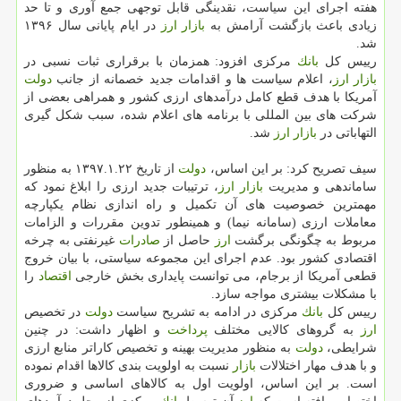
هفته اجرای این سیاست، نقدینگی قابل توجهی جمع آوری و تا حد
زیادی باعث بازگشت آرامش به
بازار
ارز
در ایام پایانی سال ۱۳۹۶
شد.
رییس كل
بانك
مركزی افزود: همزمان با برقراری ثبات نسبی در
بازار
ارز
، اعلام سیاست ها و اقدامات جدید خصمانه از جانب
دولت
آمریكا با هدف قطع كامل درآمدهای ارزی كشور و همراهی بعضی از
شركت های بین المللی با برنامه های اعلام شده، سبب شكل گیری
التهاباتی در
بازار
ارز
شد.
سیف تصریح كرد: بر این اساس،
دولت
از تاریخ ۱۳۹۷.۱.۲۲ به منظور
ساماندهی و مدیریت
بازار
ارز
، ترتیبات جدید ارزی را ابلاغ نمود كه
مهمترین خصوصیت های آن تكمیل و راه اندازی نظام یكپارچه
معاملات ارزی (سامانه نیما) و همینطور تدوین مقررات و الزامات
مربوط به چگونگی برگشت
ارز
حاصل از
صادرات
غیرنفتی به چرخه
اقتصادی كشور بود. عدم اجرای این مجموعه سیاستی، با بیان خروج
قطعی آمریكا از برجام، می توانست پایداری بخش خارجی
اقتصاد
را
با مشكلات بیشتری مواجه سازد.
رییس كل
بانك
مركزی در ادامه به تشریح سیاست
دولت
در تخصیص
ارز
به گروهای كالایی مختلف
پرداخت
و اظهار داشت: در چنین
شرایطی،
دولت
به منظور مدیریت بهینه و تخصیص كاراتر منابع ارزی
و با هدف مهار اختلالات
بازار
نسبت به اولویت بندی كالاها اقدام نموده
است. بر این اساس، اولویت اول به كالاهای اساسی و ضروری