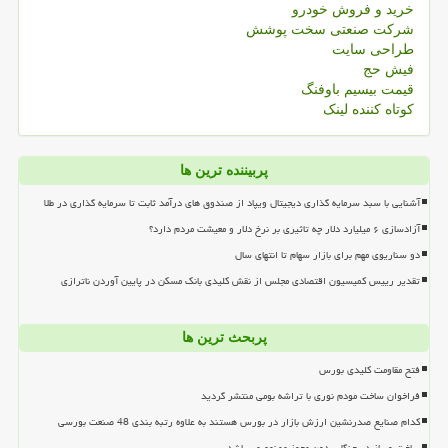
خرید و فروش خودرو
شرکت صنعتی سخت پوشش
طراحی سایت
فیش حج
قیمت بیسیم باوفنگ
کوتاه کننده لینک
پربیننده ترین ها
آشنایی با سبد سرمایه گذاری دیجیتال ویپاد از صندوق های درآمد ثابت تا سرمایه گذاری در طلا
آزادسازی ۶ میلیارد دلار چه تاثیری بر نرخ دلار و معیشت مردم دارد؟
دو سناریوی مهم برای بازار سهام تا انتهای سال
تقدیر رییس کمیسیون اقتصادی مجلس از نقش کلیدی بانک مسکن در پایین آوردن ناترازی
پربحث ترین ها
فتح مقاومت کلیدی بورس
فراخوان ساخت مودم نوری با تراشه بومی منتشر گردید
کدام صنایع صدرنشین ارزش بازار در بورس هستند به علاوه رتبه بندی 48 صنعت بورسی