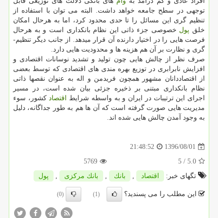
افراد عادی و كم­ درآمد به
وام
­های بانكی دلالت ­های توزیعی قابل
توجهی در سطح جامعه خواهد داشت. البته می­ توان با استفاده از
تنظیم­ گری این مسائل را تا حدی محدود كرد، اما به هرحال امكان
خلق
پول
خصوصی جزء ذاتی این نظام بانك­داری است و به هرحال
فرصت­ هایی را در اختیار دارنده آن قرار می­دهد. از جانب دیگر تنظیم­
گری و نظارت بر آن هم هزینه ­ها و محدودیت ­هایی دارد.
صرف­ نظر از چالش­ هایی چون تولید و تشدید نوسانات اقتصادی و
افزایش نابرابری در توزیع بهره مندی­ های اقتصادی كه توسط بعضی
از اقتصاددانان مشهور همچون فریدمن و اله به عنوان نقصها ذاتی
نظام بانك­داری مبتنی بر ذخیره جزئی بیان شده است، در مسیر
اجرای این ترتیبات در ایران و به واسطه شرایط
اقتصاد
كشور، سوء
مدیریت ­هایی صورت گرفته است كه آن ها هم به طور جداگانه، دلیل
به وجود آمدن چالش هایی شده اند.
1396/08/01
21:48:52
5769
/ 5
5.0
تگهای خبر:
اقتصاد
,
بانك
,
بانك مركزی
,
پول
این مطلب را می پسندید؟
(0)
(1)