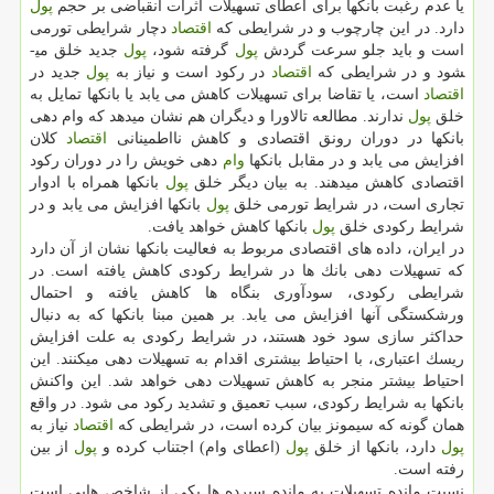
یا عدم رغبت بانك­ها برای اعطای تسهیلات اثرات انقباضی بر حجم
پول
دارد. در این چارچوب و در شرایطی كه
اقتصاد
دچار شرایطی تورمی
است و باید جلو سرعت گردش
پول
گرفته شود،
پول
جدید خلق می­
شود و در شرایطی كه
اقتصاد
در ركود است و نیاز به
پول
جدید در
اقتصاد
است، یا تقاضا برای تسهیلات كاهش می ­یابد یا بانك­ها تمایل به
خلق
پول
ندارند. مطالعه تالاورا و دیگران هم نشان می­دهد كه وام­ دهی
بانك­ها در دوران رونق اقتصادی و كاهش نااطمینانی
اقتصاد
كلان
افزایش می­ یابد و در مقابل بانك­ها
وام
­دهی خویش را در دوران ركود
اقتصادی كاهش می­دهند. به بیان دیگر خلق
پول
بانك­ها همراه با ادوار
تجاری است، در شرایط تورمی خلق
پول
بانك­ها افزایش می­ یابد و در
شرایط ركودی خلق
پول
بانك­ها كاهش خواهد یافت.
در ایران، داده ­های اقتصادی مربوط به فعالیت بانك­ها نشان از آن دارد
كه تسهیلات­ دهی بانك­ ها در شرایط ركودی كاهش یافته است. در
شرایطی ركودی، سودآوری بنگاه ­ها كاهش یافته و احتمال
ورشكستگی آن­ها افزایش می­ یابد. بر همین مبنا بانك­ها كه به دنبال
حداكثر سازی سود خود هستند، در شرایط ركودی به علت افزایش
ریسك اعتباری، با احتیاط بیشتری اقدام به تسهیلات­ دهی می­كنند. این
احتیاط بیشتر منجر به كاهش تسهیلات­ دهی خواهد شد. این واكنش
بانك­ها به شرایط ركودی، سبب تعمیق و تشدید ركود می ­شود. در واقع
همان­ گونه كه سیمونز بیان كرده است، در شرایطی كه
اقتصاد
نیاز به
پول
دارد، بانك­ها از خلق
پول
(اعطای وام) اجتناب كرده و
پول
از بین
رفته است.
نسبت مانده تسهیلات به مانده سپرده ­ها یكی از شاخص ­هایی است