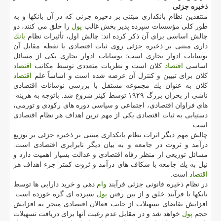
ذخیره جزئی
منتقدین نظام بانك­داری مبتنی بر ذخیره جزئی كه در آن بانك­ها و به
طور كلی مؤسسات سپرده­ پذیر بخش غالب
پول
را خلق می­ كنند، دو
چالش اساسی برای آن ذكر كرده­ اند: چالش اول، تأثیرات نظام
بانك
داری مبتنی بر ذخیره جزئی روی ثبات اقتصادی یا نقطه مقابل آن
نوسانات ادوار تجاری است؛ نوسانات ادوار تجاری یكی از مسائل
اساسی
اقتصاد
كلان است و نظریات متعددی توسط مكاتب
اقتصاد
كلان برای تبیین و كنترل آن عرضه شده است و اساساً علم
اقتصاد
كلان به عنوان یك مجموعه مستقل با بررسی نوسانات اقتصادی
ناشی از بحران بزرگ ۱۹۲۹ توسط كینز شروع شد. باتوجه به هزینه­
های فراوان اقتصادی، اجتماعی و سیاسی دوره ­های ركودی و تورمی،
دستیابی به ثبات اقتصادی یكی از مهم ترین اهداف هر نظام اقتصادی
است.
چالش مهم دیگر اثرات نظام بانك­داری مبتنی بر ذخیره جزئی بر توزیع
درآمد و ثروت در جامعه و به بیان دیگر نابرابری اقتصادی است.
مسائل توزیعی از منظر رفاه اقتصادی و عدالت بسیار اهمیت دارد و
نیل به یك جامعه­ با شكاف­ های درآمد و ثروت كمتر جزء اهداف هر
اقتصاد
است.
در نظام ذخیره قانونی جزئی فرآیند
وام
­دهی و خرید دارایی­ ها توسط
بانك­ها با فرآیند خلق و از بین رفتن
پول
سپرده­ ای گره خورده است.
افزایش تقاضای تسهیلات از جانب فعالان اقتصادی منجر به افزایش
حجم
پول
خواهد شد و در مقابل عدم رغبت آن­ها برای دریافت تسهیلات