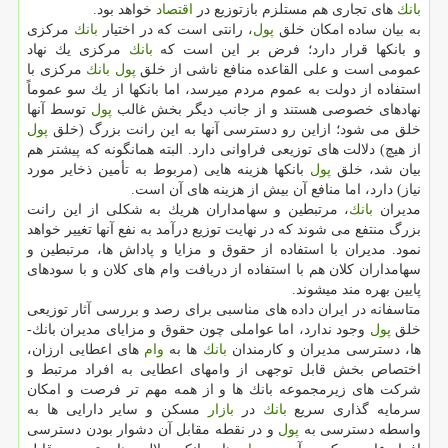
بانك
­های تجاری هم مستلزم بازتوزیع در
اقتصاد
خواهد بود.
به بیان ساده امكان خلق
پول
، رانتی است كه در اختیار
بانك
مركزی
و بانك­ها قرار دارد؛ فرض بر این است كه
بانك
مركزی یك نهاد
عمومی است و علی ­القاعده منافع ناشی از خلق
پول
بانك
مركزی با
استفاده از دولت به عموم مردم می­رسد، اما بانك­ها از یك سو عموماً
نهادهای خصوصی هستند و از جانب دیگر بخش غالب
پول
توسط آن­ها
خلق می ­شود؛ ازاین رو دسترسی آن­ها به این رانت بزرگ (خلق
پول
از هیچ) دلالت­ های توزیعی فراوانی دارد. البته همان­گونه كه پیش­تر هم
بیان شد، خلق
پول
بانك­ها هزینه­ هایی (مربوط به تأمین ذخایر مورد
نیاز) دارد، اما منافع آن بیش از هزینه­ های آن است.
مدیران
بانك
، مرتبطین و سهام­داران هریك به شكلی از این رانت
بزرگ منتفع می­ شوند كه در نهایت توزیع درآمد به نفع آن­ها تغییر خواهد
نمود. مدیران با استفاده از حقوق و مزایا و پاداش ­ها، مرتبطین و
سهام­داران كلان هم با استفاده از دریافت وام­ های كلان و با سودهای
پایین بهره ­مند می­شوند.
متاسفانه در ایران داده ­های مناسبی برای رصد و بررسی آثار توزیعی
خلق
پول
وجود ندارد، اما عواملی چون حقوق و مزایای مدیران بانك­
ها، دسترسی مدیران و كارمندان
بانك
­ها به
وام
­های اعطایی ارزان،
اختصاص بخش قابل­ توجهی از وام­های اعطایی به افراد مرتبط و
شركت ­های زیرمجموعه بانك­ ها و از همه مهم تر فرصت و امكان
سرمایه ­گذاری سریع
بانك
در
بازار
مسكن و سایر دارایی­ ها به
واسطه دسترسی به
پول
و در نقطه مقابل آن دشوار بودن دسترسی