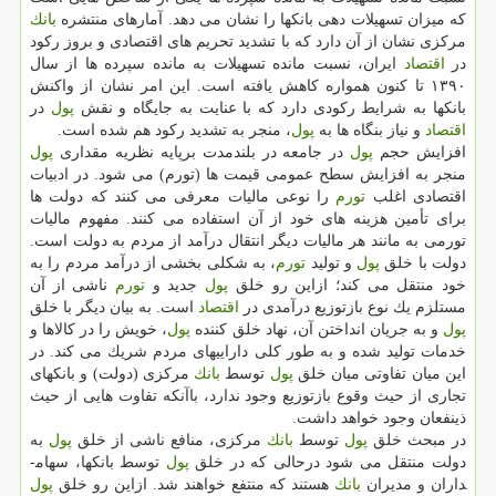
كه میزان تسهیلات­ دهی بانك­ها را نشان می­ دهد. آمارهای منتشره
بانك
مركزی نشان از آن دارد كه با تشدید تحریم ­های اقتصادی و بروز ركود
در
اقتصاد
ایران، نسبت مانده تسهیلات به مانده سپرده­ ها از سال
۱۳۹۰ تا كنون همواره كاهش یافته است. این امر نشان از واكنش
بانك­ها به شرایط ركودی دارد كه با عنایت به جایگاه و نقش
پول
در
اقتصاد
و نیاز بنگاه ­ها به
پول
، منجر به تشدید ركود هم شده است.
افزایش حجم
پول
در جامعه در بلندمدت برپایه نظریه مقداری
پول
منجر به افزایش سطح عمومی قیمت ­ها (تورم) می ­شود. در ادبیات
اقتصادی اغلب
تورم
را نوعی مالیات معرفی می ­كنند كه دولت­ ها
برای تأمین هزینه­ های خود از آن استفاده می­ كنند. مفهوم مالیات
تورمی به مانند هر مالیات دیگر انتقال درآمد از مردم به دولت است.
دولت با خلق
پول
و تولید
تورم
، به شكلی بخشی از درآمد مردم را به
خود منتقل می­ كند؛ ازاین رو خلق
پول
جدید و
تورم
ناشی از آن
مستلزم یك نوع بازتوزیع درآمدی در
اقتصاد
است. به بیان دیگر با خلق
پول
و به جریان انداختن آن، نهاد خلق كننده
پول
، خویش را در كالاها و
خدمات تولید شده و به طور كلی دارایی­های مردم شریك می­ كند. در
این میان تفاوتی میان خلق
پول
توسط
بانك
مركزی (دولت) و بانك­های
تجاری از حیث وقوع بازتوزیع وجود ندارد، باآنكه تفاوت ­هایی از حیث
ذی­نفعان وجود خواهد داشت.
در مبحث خلق
پول
توسط
بانك
مركزی، منافع ناشی از خلق
پول
به
دولت منتقل می ­شود درحالی كه در خلق
پول
توسط بانك­ها، سهام­
داران و مدیران
بانك
هستند كه منتفع خواهند شد. ازاین رو خلق
پول