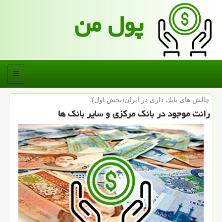
پول من
منو
چالش های بانك داری در ایران(بخش اول)؛
رانت موجود در بانك مركزی و سایر بانك ها