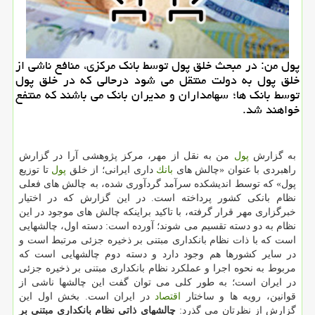
پول من: در مبحث خلق پول توسط بانك مركزی، منافع ناشی از
خلق پول به دولت منتقل می­ شود درحالی كه در خلق پول
توسط بانك ­ها؛ سهام­داران و مدیران بانك می باشند كه منتفع
خواهند شد.
به گزارش
پول
من به نقل از مهر، مركز پژوهشی آرا در گزارش
راهبردی با عنوان «چالش های
بانك
داری ایرانی؛ از خلق
پول
تا توزیع
پول» كه توسط اندیشكده سرآمد گردآوری شده، به چالش های فعلی
نظام بانكی كشور پرداخته است. در این گزارش كه در اختیار
خبرگزاری مهر قرار گرفته، با تاكید براینكه چالش های موجود در این
نظام به دو دسته تقسیم می شوند؛ آورده است: دسته اول، چالش­هایی
است كه با ذات نظام بانك­داری مبتنی بر ذخیره جزئی مرتبط است و
در سایر كشورها هم وجود دارد و دسته دوم چالش­هایی است كه
مربوط به نحوه اجرا و عملكرد نظام بانك­داری مبتنی بر ذخیره جزئی
در ایران است؛ به طور كلی می توان گفت این چالش­ها ناشی از
قوانین، رویه­ ها و ساختار
اقتصاد
در ایران است. بخش اول این
گزارش از نظرتان می گذرد:
چالش­های ذاتی نظام بانك­داری مبتنی بر