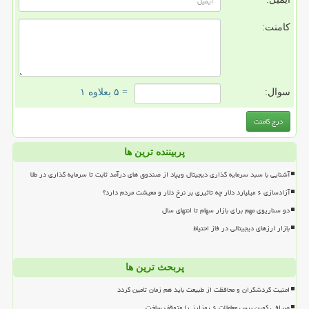
کامنت:
سوال:
= ۵ بعلاوه ۱
پربیننده ترین ها
آشنایی با سبد سرمایه گذاری دیجیتال ویپاد از صندوق های درآمد ثابت تا سرمایه گذاری در طلا
آزادسازی ۶ میلیارد دلار چه تاثیری بر نرخ دلار و معیشت مردم دارد؟
دو سناریوی مهم برای بازار سهام تا انتهای سال
بازار ارزهای دیجیتالی در فاز احتیاط
پربحث ترین ها
امنیت گردشگران و محافظت از طبیعت باید هم زمان تامین گردد
صرافی کوین بیس معاملات ۶ رمزارز را متوقف ساخت