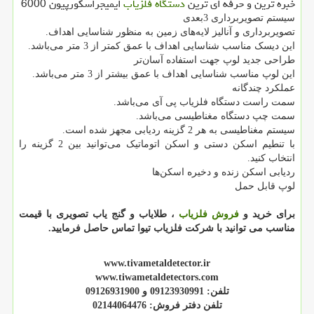
خبره ترین و حرفه ای ترین
دستگاه فلزیاب
ایمیجراسکورپیون 6000
سیستم تصویربرداری 3بعدی
تصویربرداری و آنالیز لایه‌های زمین به منظور شناسایی اهداف.
این دیسک مناسب شناسایی اهداف با عمق کمتر از 3 متر می‌باشد.
طراحی جدید لوپ جهت استفاده آسان‌تر
این لوپ مناسب شناسایی اهداف با عمق بیشتر از 3 متر می‌باشد.
عملکرد چندگانه
سمت راست دستگاه فلزیاب پی آی می‌باشد.
سمت چپ دستگاه مغناطیسی می‌باشد.
سیستم مغناطیسی به هر 2 گزینه ردیابی مجهز شده است.
با تنطیم اسکن دستی و اسکن اتوماتیک می‌توانید بین 2 گزینه را
انتخاب کنید.
ردیابی اسکن زنده و دخیره اسکن‌ها
لوپ قابل حمل
برای خرید و
فروش فلزیاب
، طلایاب و گنج یاب تصویری با قیمت
مناسب می توانید با شرکت فلزیاب تیوا تماس حاصل فرمایید.
www.tivametaldetector.ir
www.tiwametaldetectors.com
تلفن: 09123930991 و 09126931900
تلفن دفتر فروش: 02144064476