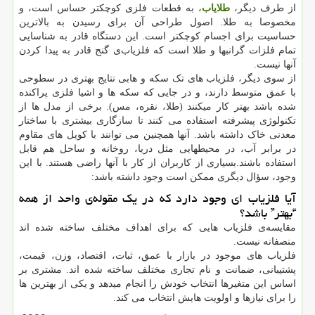
از طرف دیگر،
طلایاب
، به قطعات فلزی کوچکتر حساس است، و
مخصوصا به طلا. اصول طراحی آن برای رسیدن به بالاترین
حساسیت برای اجسام کوچکتر است. این دستگاه قادر به شناسایی
تمام فلزات گرانبها و طلا است که فلزیاب‌ی گنج قادر به پیدا کردن
آنها نیست.
از سوی دیگر، فلزیاب های تک سکه و هابی نتایج بهتری در سطوحی
با عمق متوسط دارند، و در جایی که سکه ها و اشیا فلزی پراکنده
شده باشد بهتر کار میکنند (طلا، نقره، مس). برخی از مدل ها از
تکنولوژی پیشرفته استفاده می کنند تا سازگاری بیشتری با ساختار
معدنی خاک داشته باشد. آنها همچنین می توانند با کویل های مقاوم
در برابر آب، در محیطهایی مثل دریا، روخانه و ساحل هم قابل
استفاده باشند.بسیاری از کاربران از کار با آنها راضی هستند. با این
وجود، سؤال دیگری ممکن است وجود داشته باشد:
آیا فلزیاب ای وجود دارد که در یک مقوله‌ی واحد از همه
“بهتر” باشد؟
مقایسه‌ی فلزیاب هایی که برای اهداف مختلف ساخته شده اند
منصفانه نیست.
فلزیاب های موجود در بازار با عمق، ثبات، اقتصاد، وزن، قیمت،
پشتیبانی، ضمانت و نام تجاری مختلف ساخته شده اند. مشتری بر
اساس این متغیرها انتخاب خودش را انجام میدهد و یکی از بهترین ها
را برای نیازها و اولویت هایش انتخاب می کند.