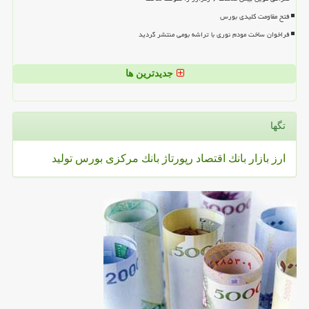
فتح مقاومت کلیدی بورس
فراخوان ساخت مودم نوری با تراشه بومی منتشر گردید
جدیدترین ها
تگها
ارز
بازار
بانك
اقتصاد
رپورتاژ
بانك مركزی
بورس
تولید