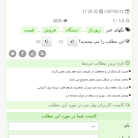
1397/05/31
17:26:32
4828
/ 5
5.0
تگهای خبر:
رپورتاژ
,
دستگاه
,
فروش
,
قیمت
این مطلب را می پسندید؟
(0)
(2)
تازه ترین مطالب مرتبط
امنیت گردشگران و محافظت از طبیعت باید هم زمان تامین گردد
ساخت وساز در جنگل بدون مجوز ممنوع می باشد
فراز یک دفعه دیگر دیده شد توران شاهرود بازهم قلب تپنده یوز آسیایی
نوسان محدود دلار، یورو و درهم در مرکز مبادله ارز
کامنت کاربران پول من در مورد این مطلب
کامنت شما در مورد این مطلب
نام:
ایمیل: