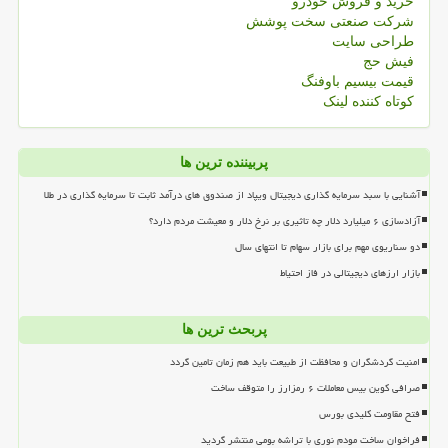
خرید و فروش خودرو
شرکت صنعتی سخت پوشش
طراحی سایت
فیش حج
قیمت بیسیم باوفنگ
کوتاه کننده لینک
پربیننده ترین ها
آشنایی با سبد سرمایه گذاری دیجیتال ویپاد از صندوق های درآمد ثابت تا سرمایه گذاری در طلا
آزادسازی ۶ میلیارد دلار چه تاثیری بر نرخ دلار و معیشت مردم دارد؟
دو سناریوی مهم برای بازار سهام تا انتهای سال
بازار ارزهای دیجیتالی در فاز احتیاط
پربحث ترین ها
امنیت گردشگران و محافظت از طبیعت باید هم زمان تامین گردد
صرافی کوین بیس معاملات ۶ رمزارز را متوقف ساخت
فتح مقاومت کلیدی بورس
فراخوان ساخت مودم نوری با تراشه بومی منتشر گردید