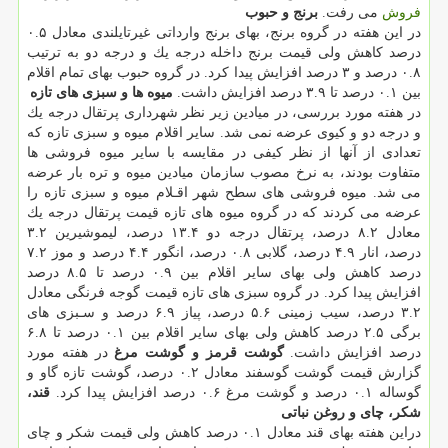
فروش
می رفت.
برنج و حبوب
در این هفته در گروه برنج، بهای برنج وارداتی غیرتایلندی معادل ۰.۵
درصد كاهش ولی قیمت برنج داخله درجه یك و درجه دو به ترتیب
۰.۸ درصد و ۳ درصد افزایش پیدا كرد. در گروه حبوب بهای تمام اقلام
بین ۰.۱ درصد تا ۳.۹ درصد افزایش داشت.
میوه ها و سبزی های تازه
در هفته مورد بررسی، در میادین زیر نظر شهرداری پرتقال درجه یك
و درجه دو و كیوی عرضه نمی شد. سایر اقلام میوه و سبزی تازه كه
تعدادی از آنها از نظر كیفی در مقایسه با سایر میوه فروشی ها
متفاوت بودند، به نرخ مصوب سازمان میادین میوه و تره بار عرضه
می شد. میوه فروشی های سطح شهر اقـلام میوه و سبزی تازه را
عرضه می كردند كه در گروه میوه های تازه قیمت پرتقال درجه یك
معادل ۸.۲ درصد، پرتقال درجه دو ۱۳.۴ درصد، لیموشیرین ۳.۲
درصد، انار ۴.۹ درصد، گلابی ۰.۸ درصد، انگور ۴.۴ درصد و موز ۷.۲
درصد كاهش ولی بهای سایر اقلام بین ۰.۹ درصد تا ۸.۵ درصد
افزایش پیدا كرد. در گروه سبزی های تازه قیمت گوجه فرنگی معادل
۳.۲ درصد، سیب زمینی ۵.۶ درصد، پیاز ۶.۹ درصد و سـبزی های
برگی ۲.۵ درصد كاهش ولی بهای سایر اقلام بین ۰.۱ درصد تا ۶.۸
درصد افزایش داشت.
گوشت قرمز و گوشت مرغ
در هفته مورد
گزارش قیمت گوشت گوسفند معادل ۰.۲ درصد، گوشت تازه گاو و
گوساله ۰.۱ درصد و گوشت مرغ ۰.۶ درصد افزایش پیدا كرد.
قند،
شكر، چای و روغن نباتی
دراین هفته بهای قند معادل ۰.۱ درصد كاهش ولی قیمت شكر و چای