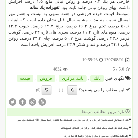
خارجی هر یك ۰.۳ درصد و روغن نباتی مایع ۱.۵ درصد افزایش
داشت. بهای روغن نباتی جامد ثابت بود.
تغییرات یك ساله
متوسط قیمت خرده فروشی در هفته منتهی به بیست و هفتم مهر
امسال نسبت به مدت مشابه سال قبل نشان داده است كه لبنیات
۵۰.۶ درصد، تخم مرغ ۶۶.۴ درصد، برنج ۱۹.۷ درصد، حبوب ۱۲.۳
درصد، میوه های تازه ۶۱.۴ درصد، سبزی های تازه ۴۴ درصد، گوشت
قرمز ۴۳.۶ درصد، گوشت مرغ ۵۰.۷ درصد، چای ۲۳.۳ درصد، روغن
نباتی ۳۴.۱ درصد و قند و شكر ۳۳.۹ درصد افزایش یافته است.
1397/08/01
19:59:26
4832
/ 5
5.0
تگهای خبر:
بانك
,
بانك مركزی
,
فروش
,
قیمت
این مطلب را می پسندید؟
(0)
(1)
تازه ترین مطالب مرتبط
کدام صنایع صدرنشین ارزش بازار در بورس هستند به علاوه رتبه بندی 48 صنعت بورسی
پیشرفت ظرفیت بانک صادرات ایران در اعطای تسهیلات
واردات کالاهای اساسی و دارو بدون وقفه ادامه دارد