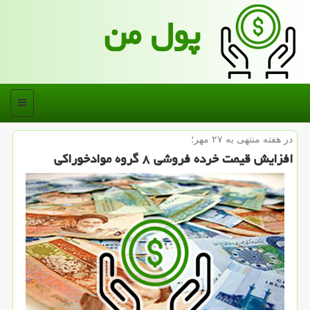
پول من
منو
در هفته منتهی به ۲۷ مهر؛
افزایش قیمت خرده فروشی ۸ گروه موادخوراكی