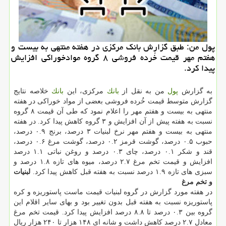
پول من: طبق گزارش بانك مركزی در هفته منتهی به بیست و
هفتم مهر قیمت خُرده فروشی ۸ گروه موادخوراكی افزایش
پیدا كرد.
به گزارش
پول
من به نقل از
بانك
مركزی، این
بانك
خلاصه نتایج
گزارش متوسط قیمت خُرده فروشی بعضی از مواد خوراكی در هفته
منتهی به بیست و هفتم مهر را اعلام نمود كه طی آن قیمت ۸ گروه
نسبت به هفته پیش از آن افزایش و ۳ گروه كاهش پیدا كرد. در هفته
منتهی به بیست و هفتم مهر نرخ لبنیات ۳ درصد، برنج ۰.۹ درصد،
حبوب ۰.۵ درصد، گوشت قرمز ۰.۲ درصد، گوشت مرغ ۰.۶ درصد،
قند و شكر ۰.۱ درصد، چای ۰.۳ درصد و روغن نباتی ۱.۱ درصد
افزایش و قیمت تخم مرغ ۲.۷ درصد، میوه های تازه ۱.۸ درصد و
سبزی های تازه ۱.۹ درصد نسبت به هفته قبل كاهش پیدا كرد.
لبنیات
و تخم مرغ
در هفته مورد گزارش در گروه لبنیات قیمت ماست پاستوریزه و كره
پاستوریزه نسبت به هفته قبل بدون تغییر بود و بهای سایر اقلام این
گروه بین ۰.۳ درصد تا ۸.۸ درصد افزایش پیدا كرد. قیمت تخم مرغ
معادل ۲.۷ درصد كاهش داشت و شانه ای ۱۴۸ هزار تا ۲۴۰ هزار ریال