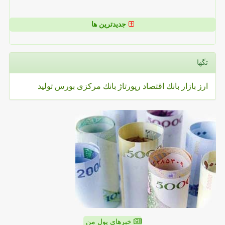
جدیدترین ها
تگها
ارز
بازار
بانك
اقتصاد
رپورتاژ
بانك مركزی
بورس
تولید
خبرهای پول من