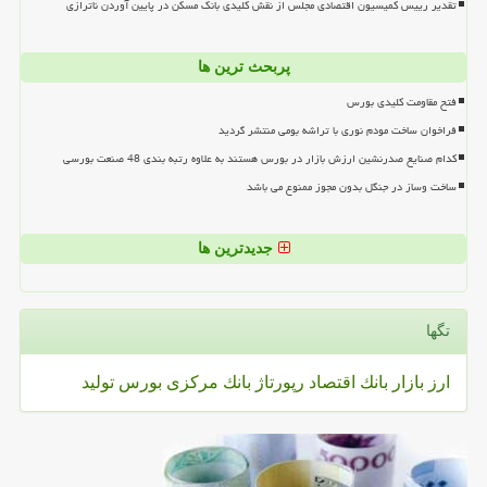
تقدیر رییس کمیسیون اقتصادی مجلس از نقش کلیدی بانک مسکن در پایین آوردن ناترازی
پربحث ترین ها
فتح مقاومت کلیدی بورس
فراخوان ساخت مودم نوری با تراشه بومی منتشر گردید
کدام صنایع صدرنشین ارزش بازار در بورس هستند به علاوه رتبه بندی 48 صنعت بورسی
ساخت وساز در جنگل بدون مجوز ممنوع می باشد
جدیدترین ها
تگها
ارز
بازار
بانك
اقتصاد
رپورتاژ
بانك مركزی
بورس
تولید