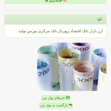
جدیدترین ها
تگها
ارز
بازار
بانك
اقتصاد
رپورتاژ
بانك مركزی
بورس
تولید
خبرهای پول من
بازگشت به پول من