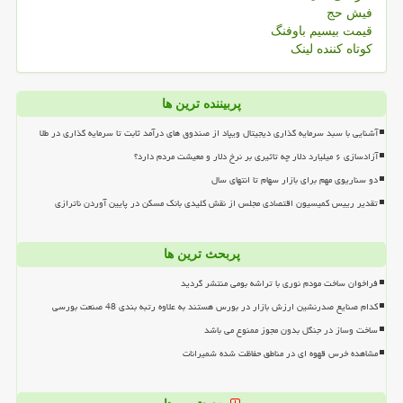
فیش حج
قیمت بیسیم باوفنگ
کوتاه کننده لینک
پربیننده ترین ها
آشنایی با سبد سرمایه گذاری دیجیتال ویپاد از صندوق های درآمد ثابت تا سرمایه گذاری در طلا
آزادسازی ۶ میلیارد دلار چه تاثیری بر نرخ دلار و معیشت مردم دارد؟
دو سناریوی مهم برای بازار سهام تا انتهای سال
تقدیر رییس کمیسیون اقتصادی مجلس از نقش کلیدی بانک مسکن در پایین آوردن ناترازی
پربحث ترین ها
فراخوان ساخت مودم نوری با تراشه بومی منتشر گردید
کدام صنایع صدرنشین ارزش بازار در بورس هستند به علاوه رتبه بندی 48 صنعت بورسی
ساخت وساز در جنگل بدون مجوز ممنوع می باشد
مشاهده خرس قهوه ای در مناطق حفاظت شده شمیرانات