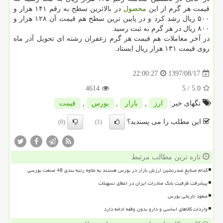
قیمت هر گرم از این
محصول
در بالاترین سطح به رقم ۱۴۱ هزار و
۵۰۰ ریال رشد كرد و در پایین ترین سطح هم قیمت آن ۱۲۸ هزار و
۸۰۰ ریال در هر گرم به ثبت رسید.
در آخر معاملات هم قیمت هر گرم زعفران رشته ای تحویل آذر ماه
روی قیمت ۱۳۱ هزار ریال ایستاد.
1397/08/17
22:00:27
4614
/ 5
5.0
تگهای خبر:
ارز
,
بازار
,
بورس
,
قیمت
این مطلب را می پسندید؟
(0)
(1)
تازه ترین مطالب مرتبط
کدام صنایع صدرنشین ارزش بازار در بورس هستند به علاوه رتبه بندی 48 صنعت بورسی
پیشرفت ظرفیت بانک صادرات ایران در اعطای تسهیلات
صعود تاریخی بورس
واردات کالاهای اساسی و دارو بدون وقفه ادامه دارد