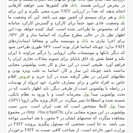
در معرض ارزیابی هستند.
بانك
های كشورها نمی خواهند كارهایی
انجام بدهند كه بعداً در ارزیابی FATF نمره منفی بگیرند و این برای
بانك
و هم برای سیستم آن كشور مهم می باشد. این كه وضعیت ما
یك وضعیت عادی شود حتماً برای كاركرد و گسترش كاركرد سامانه
ای كه مخصوص ما طراحی شده است، كمك كننده خواهد بود».این
اظهار نظر باز در حالی مطرح میگردد كه اساسا ساز و كار SPV،
برای اجرا نیازی به
بانك
و موسسه مالی و متعاقبا استانداردهای
FATF ندارد؛ چونكه اساسا قرار بوده است SPV طوری طراحی شود
كه دیگر بانكها و موسسات مالی اروپایی را درگیر مراوده با ایران
نكند و فقط نقش یك اتاق پایاپای برای تسویه مبادلات تجاری ایران را
فراهم آورد. طبیعی است در این ساز و كار بحث پولشوئی معنایی
نداشته باشد چونكه این ساز و كار، اساسا به علت ویژه بودن و
نظامهای كنترلی در نظر گرفته شده در آن( خرید و
فروش
اقلام
خاص به افراد خاص و برای مصارف خاص)، خود ایزوله از تهدیدات
در رابطه با پولشویی است.از طرفی دیگر، باید اظهار داشت كه در
بحث پولشویی مبدا
پول
مجرمانه است و با ورود به نظام بانكی،
شسته شده و اصطلاحا تمیز میگردد. در كانال ویژه مالی اروپا (SPV)،
مبدا
پول
كاملا مشخص است كه نفت ایران است. بدین سبب
پولشویی در این سوژه معنایی ندارد.(http: //fna.ir/bpnf7h) در مجموع
مشاهده میگردد كه صحبتهای ایشان در ۴ محور، با نقد اساسی مواجه
می باشد. به جا است شخصی كه مسئول پیگیری پرونده FATF در
وزارت امور خارجه است، از شناخت كافی نسبت به FATF برخوردار