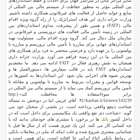
سایر مراكز مالی در سراسر جهان برای احداث و حفظ استانداردهای
بین المللی مؤثر به منظور حفاظت از سیستم مالی بین المللی از
منابع و عواید حاصل از فعالیت های غیرقانونی همكاری داشته باشیم.
وزارت خزانه داری این هدف استراتژیك را از راه گروه ویژه اقدام
مالی (FATF) و همین طور از پیشرفت مداوم استانداردهای بین
المللی در زمینه تأمین مالی فعالیت های تروریستی و غیرقانونی در
سازمان ملل دنبال می كند. گروه ویژه اقدام مالی، مسئولیت تهیه
استانداردهای جهانی برای مبارزه با تأمین مالی تروریسم و مبارزه با
پولشویی را بر عهده دارد و فرصتی منحصر به فرد برای همكاری های
بین المللی ما در این زمینه فراهم می آورد. وزارت خزانه داری
همچنان به نقش رهبری فعال در FATF ادامه می دهد. ما معتقدیم
استانداردهای FATF باید در قالب سفارش ها، دستورالعمل ها و
بهترین شیوه های اجرایی بیان شود. این استانداردها به كشورها در
توسعه قوانین و مقررات مربوط به مبارزه با پولشویی و مقابله با
تأمین مالی تروریسم كمك می نماید تا از سیستم مالی بین المللی در
برابر سوءاستفاده ها محافظت كند».(http:
//kayhan.ir/fa/news/143239)۳. آقای غریبی اما در دوبخش به مساله
شناخت ذینفع واقعی پرداخته است. در بخشی از سخنان خود می
گوید: «شناخت ذی نفع واقعی یك مكانیسمی برای داخل است كه در
داخل كشور
بانك
ها در برخورد با مشتری های خودشان بدانند كه با
چه كسانی كار می كنند. این یك چیزی هست كه از سال ها قبل با
شناسایی مشتری شروع شده و علت اینكه كد ملی در معاملات بانكی
در روابط بانكی اتباع ایرانی جا افتاده است، برای همین است و