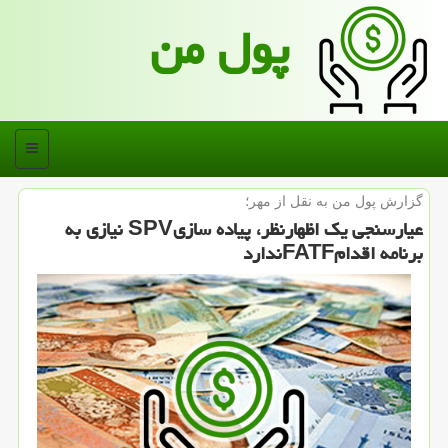
پول من
منو
گزارش پول من به نقل از مهر؛
عیارسنجی یك اظهارنظر، پیاده سازیSPV نیازی به
برنامه اقدامFATFندارد