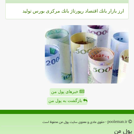
ارز
بازار
بانك
اقتصاد
رپورتاژ
بانك مركزی
بورس
تولید
خبرهای پول من
بازگشت به پول من
pooleman.ir - حقوق مادی و معنوی سایت پول من محفوظ است
پول من