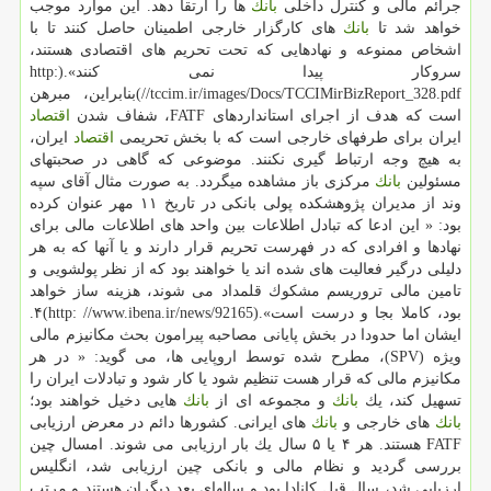
جرائم مالی و كنترل داخلی
بانك
ها را ارتقا دهد. این موارد موجب
خواهد شد تا
بانك
های كارگزار خارجی اطمینان حاصل كنند تا با
اشخاص ممنوعه و نهادهایی كه تحت تحریم های اقتصادی هستند،
سروكار پیدا نمی كنند».(http:
//tccim.ir/images/Docs/TCCIMirBizReport_328.pdf)بنابراین، مبرهن
است كه هدف از اجرای استانداردهای FATF، شفاف شدن
اقتصاد
ایران برای طرفهای خارجی است كه با بخش تحریمی
اقتصاد
ایران،
به هیچ وجه ارتباط گیری نكنند. موضوعی كه گاهی در صحبتهای
مسئولین
بانك
مركزی باز مشاهده میگردد. به صورت مثال آقای سپه
وند از مدیران پژوهشكده پولی بانكی در تاریخ ۱۱ مهر عنوان كرده
بود: « این ادعا كه تبادل اطلاعات بین واحد های اطلاعات مالی برای
نهادها و افرادی كه در فهرست تحریم قرار دارند و یا آنها كه به هر
دلیلی درگیر فعالیت های شده اند یا خواهند بود كه از نظر پولشویی و
تامین مالی تروریسم مشكوك قلمداد می شوند، هزینه ساز خواهد
بود، كاملا بجا و درست است».(http: //www.ibena.ir/news/92165)۴.
ایشان اما حدودا در بخش پایانی مصاحبه پیرامون بحث مكانیزم مالی
ویژه (SPV)، مطرح شده توسط اروپایی ها، می گوید: « در هر
مكانیزم مالی كه قرار هست تنظیم شود یا كار شود و تبادلات ایران را
تسهیل كند، یك
بانك
و مجموعه ای از
بانك
هایی دخیل خواهند بود؛
بانك
های خارجی و
بانك
های ایرانی. كشورها دائم در معرض ارزیابی
FATF هستند. هر ۴ یا ۵ سال یك بار ارزیابی می شوند. امسال چین
بررسی گردید و نظام مالی و بانكی چین ارزیابی شد، انگلیس
ارزیابی شد، سال قبل كانادا بود و سالهای بعد دیگران هستند و مرتب