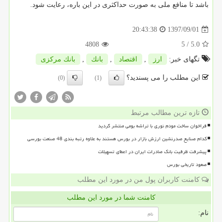
باشد تا منافع ملی به صورت حداكثری در این باره، رعایت شود.
1397/09/01
20:43:38
4808
/ 5
5.0
تگهای خبر:
ارز
,
اقتصاد
,
بانك
,
بانك مركزی
این مطلب را می پسندید؟
(0)
(1)
تازه ترین مطالب مرتبط
فراخوان ساخت مودم نوری با تراشه بومی منتشر گردید
کدام صنایع صدرنشین ارزش بازار در بورس هستند به علاوه رتبه بندی 48 صنعت بورسی
پیشرفت ظرفیت بانک صادرات ایران در اعطای تسهیلات
صعود تاریخی بورس
کامنت کاربران پول من در مورد این مطلب
کامنت شما در مورد این مطلب
نام: