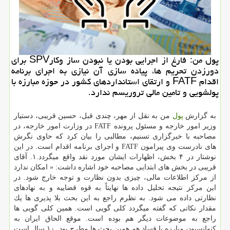
پول من: فارغ از اجرایی بودن یا نبودن ساز وكارSPV برای
دورزدن تحریم ها، پیاده سازی آن نیازی به اجرای برنامه
اقدام FATF و ارتقای استانداردهای كشور در حوزه مبارزه با
پولشویی و تامین مالی تروریسم ندارد.
به گزارش
پول
من به نقل از مهر، چندی قبل، حسین قریبی، دستیار
وزیر امور خارجه و مسئول پرونده FATF در وزارت امور خارجه، در
مصاحبه با خبرگزاری تسنیم، مطالبی را بیان كرد كه حاوی نگرش
های نادرست وی پیرامون FATF و اجرای برنامه اقدام است. در این
نوشتار در ۴ بخش، اظهارات ایشان مورد نقد واقع میگردد.۱. آقای
قریبی در بخش های ابتدایی مصاحبه خود اشاره داشت: « امكان ندارد
از مركز اطلاعات مالی، چیزی بدون نظارت و توجه خارج شود. در
این مركز نتیجه تحلیل داده ها نهایتاً به قوه قضاییه و به نهادهای
نظارتی داده می شود. به نظرم راجع به این بحث بلا پذیری ها یك
مقدار نكاتی كه گفته میگردد كلی گویی است. همین كلی گویی ها
راجع به موضوعات دیگر هم بوده است. موقع الحاق ایران به
كنوانسیون مبارزه با فساد هم همین بحث ها مطرح بود. ۱۰ سال است