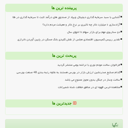
پربیننده ترین ها
آشنایی با سبد سرمایه گذاری دیجیتال ویپاد از صندوق های درآمد ثابت تا سرمایه گذاری در طلا
آزادسازی ۶ میلیارد دلار چه تاثیری بر نرخ دلار و معیشت مردم دارد؟
دو سناریوی مهم برای بازار سهام تا انتهای سال
تقدیر رییس کمیسیون اقتصادی مجلس از نقش کلیدی بانک مسکن در پایین آوردن ناترازی
پربحث ترین ها
فراخوان ساخت مودم نوری با تراشه بومی منتشر گردید
کدام صنایع صدرنشین ارزش بازار در بورس هستند به علاوه رتبه بندی 48 صنعت بورسی
ساخت وساز در جنگل بدون مجوز ممنوع می باشد
مشاهده خرس قهوه ای در مناطق حفاظت شده شمیرانات
جدیدترین ها
تگها