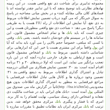
مجموعه تدابیری برای شناخت ذی نفع واقعی هست. در این زمینه
نهادهای نظارتی باید توضیح بدهند كه با این تدابیر چقدر توانسته اند با
فسادهای كلان مالی مقابله كنند».و در بخش میانی مصاحبه در پاسخ
به سوال خبرنگار كه می گوید درباب تضمین نمایش اطلاعات مربوط
به ذی نفع، آیا نمایش این اطلاعات از راه FIU هست یا به طریقی
دیگر؟ پاسخ می دهد: « شناخت ذی نفع واقعی منظورتان هست و این
چیزی است كه باید
بانك
ها و تمام اشخاص مشمول قانون، این
سامانه ها را در سیستم های خودشان داشته باشند، یعنی
بانك
، وقتی
با كسی كه مبلغی، خصوصاً حجم بالایی را می آورد باید بداند كه آیا
این
پول
واقعاً برای این مشتری هست یا خیر. این كه ابزارهایی برای
شناسایی داشته باشیم، مربوط به
بانك
و اشخاص مشمول قانون
است و هیچ ارتباطی به طرف خارجی ندارد».آنچه كه در این باره
تعجب برانگیز می نماید، این است كه اولا دربندهای ۳۰ و ۳۱ برنامه
اقدام آمده است: بند ۳۰: تضمین نمایش همكاری بین المللی درزمینه
تبادل و اشتراك گذاری اطلاعات مربوط به ذینفع واقعی.بند ۳۱:
تضمین وجود دروازه ها و كانال هایی تبادل اطلاعات غیرقضایی با
مراجع غیرقضایی به منظور به اشتراك گذاری اطلاعات بدون هیچ
محدودیتی.(http: //fna.ir/a3tm5a)ثانیاً در گزارش ماه می صندوق بین
المللی
پول
آمده است: «بانك های ایرانی باید در شناخت مالكیت ذی
نفعانه و اشخاص دارای ریسك سیاسی، نهایت اهتمام را به كار برند.
امری كه با فشار و پیگیری
بانك
مركزی محقق خواهد شد، بدین
ترتیب كه
بانك
مركزی ایران باید نظامات تطبیق با مقررات مبارزه با