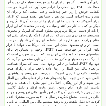
برای آمریكاست. اگر بتواند ایران را در فهرست سیاه جای دهد و آنرا
حفظ كند. FATF این امكان را فراهم می آورد كه آمریكا خواست
یكجانبه خودش را زیر چتر چندجانبه و فنی مخفی كند و برای آن
مشروعیت احداث كند... من هم با شما هم عقیده هستم كه FATF
ابزار آمریكاست اما باید ما این ابزار را از دست آمریكا بگیریم و
دیگرانی كه با ما كار می كنند و مبادله دارند، هم معتقدند كه این ابزار
را باید از دست آمریكا دربیاوریم. معلوم است كه آمریكا و معدودی
متحدینش به هر دری می زنند كه این ابزار را نگه دارند».اما تلقی این
مقام وزارت امور خارجه از استفاده ابزاری آمریكا، باز نادرست
است. در واقع مقصود ایشان این است كه آمریكا می خواهد با قرار
دادن ایران در فهرست سیاه FATF، وجهه و دستاویزی برای
سیاستهای خصمانه خود مقابل ایران پیدا كند. این در صورتی است كه
با بازگشت به صحبتهای مكرر مقامات آمریكایی مشخص میگردد كه
خود نهاد FATF، اساسا برای این بوجود آمده است كه میزان شفافیت
در نظام مالی بین الملل را ارتقاء داده تا فضا برای بازیگران هدف
سیاست خارجی خارجی امریكا با برچسب تروریسم و پولشویی،
ناامن شود؛ تا در نتیجه، آنها (كشوهای هدف) از فضای مالی بین الملل
دور شوند و از این رهگذر، اختلال در امور تجاری آن هدف به وجود
بیاید.در این باره، آدام زوبین، رئیس وقت اوفك و دانیل گلاسر،
دستیار وزیر خزانه داری آمریكا در امور تأمین مالی تروریسم و جرائم
مالی در جلسه استماع كنگره در سال ۲۰۰۷ به صورت مشترك اعلام
كردند: «به دلیل ماهیت رو به رشد سیستم مالی بین المللی، ما باید با