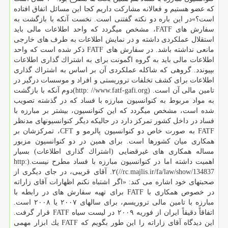
كه عضو هستیم و فعالانه مشاركت داریم كجا این مسائل اتفاق افتاده
است؟»در این باره دو نكته گفتنی است. نخست آنكه با بازگشت به
سفارش های FATF، مشخص میگردد كه واحد اطلاعات مالی باید
استقلال عملكردی داشته و در نمایش اطلاعات به طرف های خارجی
مانعی نداشته باشد. در سفارش های FATF ذكر شده است كه واحد
اطلاعات مالی باید به گروه اگمونت برای به اشتراك گذاری اطلاعات
بپیوندد. گروهی كه شاكله عملكردی آن بر اساس به اشتراك گذاری
اطلاعات برای كشف تخلفات تروریستی و افراد و موسسات درگیر در
تامین مالی آن است. (http: //www.fatf-gafi.org)دوم آنكه با بازگشت
به مواد مربوط به كنوانسیون مبارزه با فساد كه در گذشته تصویب
شده است، مشخص میگردد كه این كنوانسیون، بیشتر بر مبارزه با
فساد در داخل كشور تمركز دارد در حالیكه دیگر كنوانسیونهای مدنظر
FATF به صورت خاص دو كنوانسیون پالرمو و CFT، تمركزشان بر
همكاری میان كشورها است. برای همین در دو كنوانسیون مزبور
مساله همكاری های غیرقضایی (اشتراك گذاری اطلاعات) بسیار
اهمیت داشته اما در كنوانسیون مبارزه با فساد مطرح نیست.(http:
//rc.majlis.ir/fa/law/show/134837)۲. آقای قریبی، در جای دیگری از
صحبتهای خود اشاره می كند: «اگر اشتباه نكنم اظهارات آقای زاراته
در خصوص همكاری با FATF برای تهیه سفارش های در رابطه با
مبارزه با تامین مالی تروریسم، برای سالهای ۲۰۰۷ یا ۲۰۰۸ است.
اتفاقاً دقیقاً ایران از فوریه ۲۰۰۹ در لیست سیاه FATF قرار گرفت.
این دیدگاه آقای زاراته را این طور بگویم كه FATF یك ابزار مهمی