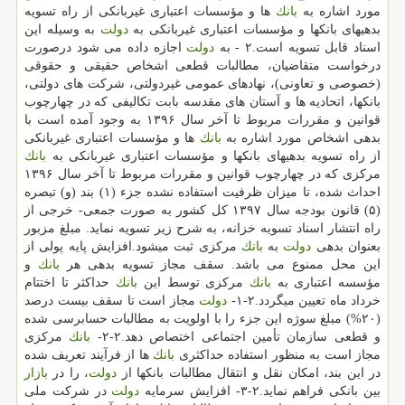
مورد اشاره به
بانك
ها و مؤسسات اعتباری غیربانكی از راه تسویه
بدهیهای بانكها و مؤسسات اعتباری غیربانكی به
دولت
به وسیله این
اسناد قابل تسویه است.۲ - به
دولت
اجازه داده می شود درصورت
درخواست متقاضیان، مطالبات قطعی اشخاص حقیقی و حقوقی
(خصوصی و تعاونی)، نهادهای عمومی غیردولتی، شركت های دولتی،
بانكها، اتحادیه ها و آستان های مقدسه بابت تكالیفی كه در چهارچوب
قوانین و مقررات مربوط تا آخر سال ۱۳۹۶ به وجود آمده است با
بدهی اشخاص مورد اشاره به
بانك
ها و مؤسسات اعتباری غیربانكی
از راه تسویه بدهیهای بانكها و مؤسسات اعتباری غیربانكی به
بانك
مركزی كه در چهارچوب قوانین و مقررات مربوط تا آخر سال ۱۳۹۶
احداث شده، تا میزان ظرفیت استفاده نشده جزء (۱) بند (و) تبصره
(۵) قانون بودجه سال ۱۳۹۷ كل كشور به صورت جمعی- خرجی از
راه انتشار اسناد تسویه خزانه، به شرح زیر تسویه نماید. مبلغ مزبور
بعنوان بدهی
دولت
به
بانك
مركزی ثبت میشود.افزایش پایه پولی از
این محل ممنوع می باشد. سقف مجاز تسویه بدهی هر
بانك
و
مؤسسه اعتباری به
بانك
مركزی توسط این
بانك
حداكثر تا اختتام
خرداد ماه تعیین میگردد.۲-۱-
دولت
مجاز است تا سقف بیست درصد
(۲۰%) مبلغ سوژه این جزء را با اولویت به مطالبات حسابرسی شده
و قطعی سازمان تأمین اجتماعی اختصاص دهد.۲-۲-
بانك
مركزی
مجاز است به منظور استفاده حداكثری
بانك
ها از فرآیند تعریف شده
در این بند، امكان نقل و انتقال مطالبات بانكها از
دولت
، را در
بازار
بین بانكی فراهم نماید.۲-۳- افزایش سرمایه
دولت
در شركت ملی