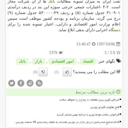
نفت ایران به میزان تسویه مطالبات
بانك
ها از آن شركت مجاز
است. ۲-۴ -اعتبارات جمعی خرجی سوژه این بند در ردیف درآمدی
۳۱۰۹۰۱ جدول شماره (۵) و ردیف ۴۹-۵۳۰۰۰۰ جدول شماره (۹)
درج می گردد. سازمان برنامه و بودجه كشور موظف است سپس
اعلام وزارت امور اقتصادی و دارایی، اعتبار تسویه شده را برای
دستگاه
اجرایی دارای بدهی ابلاغ نماید.
1397/10/06
13:49:47
5379
/ 5
5.0
تگهای خبر:
اقتصاد
,
امور اقتصادی
,
بازار
,
بانك
این مطلب را می پسندید؟
(0)
(1)
تازه ترین مطالب مرتبط
صرافی کوین بیس معاملات ۶ رمزارز را متوقف ساخت
فتح مقاومت کلیدی بورس
فراخوان ساخت مودم نوری با تراشه بومی منتشر گردید
کدام صنایع صدرنشین ارزش بازار در بورس هستند به علاوه رتبه بندی 48 صنعت بورسی