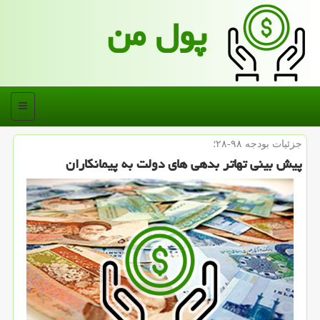
پول من
منو
جزئیات بودجه ۹۸-۲۸؛
پیش بینی تهاتر بدهی های دولت به پیمانكاران