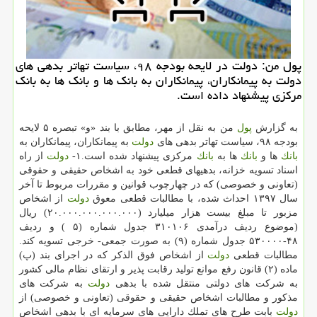
پول من: دولت در لایحه بودجه ۹۸، سیاست تهاتر بدهی های
دولت به پیمانكاران، پیمانكاران به بانك ها و بانك ها به بانك
مركزی پیشنهاد داده است.
به گزارش
پول
من به نقل از مهر، مطابق با بند «و» تبصره ۵ لایحه
بودجه ۹۸، سیاست تهاتر بدهی های
دولت
به پیمانكاران، پیمانكاران به
بانك
ها و
بانك
ها به
بانك
مركزی پیشنهاد شده است.۱-
دولت
از راه
اسناد تسویه خزانه، بدهیهای قطعی خود به اشخاص حقیقی و حقوقی
(تعاونی و خصوصی) كه در چهارچوب قوانین و مقررات مربوط تا آخر
سال ۱۳۹۷ احداث شده، با مطالبات قطعی معوق
دولت
از اشخاص
مزبور تا مبلغ بیست هزار میلیارد (۲۰.۰۰۰.۰۰۰.۰۰۰.۰۰۰) ریال
(موضوع ردیف درآمدی ۳۱۰۱۰۶ جدول شماره (۵ ) و ردیف
۴۸-۵۳۰۰۰۰ جدول شماره (۹) به صورت جمعی- خرجی تسویه كند.
مطالبات قطعی
دولت
از اشخاص فوق الذكر كه در اجرای بند (پ)
ماده (۲) قانون رفع موانع تولید رقابت پذیر و ارتقای نظام مالی كشور
به شركت های دولتی منتقل شده با بدهی
دولت
به شركت های
مذكور و مطالبات اشخاص حقیقی و حقوقی (تعاونی و خصوصی) از
دولت
بابت طرح های تملك دارایی های سرمایه ای با بدهی اشخاص