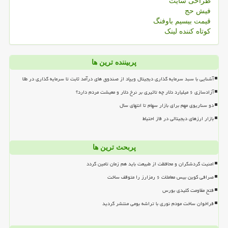
طراحی سایت
فیش حج
قیمت بیسیم باوفنگ
کوتاه کننده لینک
پربیننده ترین ها
آشنایی با سبد سرمایه گذاری دیجیتال ویپاد از صندوق های درآمد ثابت تا سرمایه گذاری در طلا
آزادسازی ۶ میلیارد دلار چه تاثیری بر نرخ دلار و معیشت مردم دارد؟
دو سناریوی مهم برای بازار سهام تا انتهای سال
بازار ارزهای دیجیتالی در فاز احتیاط
پربحث ترین ها
امنیت گردشگران و محافظت از طبیعت باید هم زمان تامین گردد
صرافی کوین بیس معاملات ۶ رمزارز را متوقف ساخت
فتح مقاومت کلیدی بورس
فراخوان ساخت مودم نوری با تراشه بومی منتشر گردید