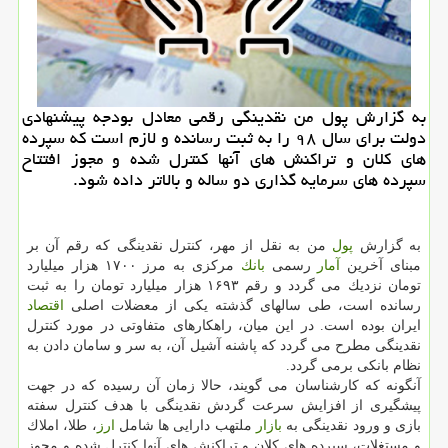
به گزارش پول من نقدینگی رقمی معادل بودجه پیشنهادی
دولت برای سال ۹۸ را به ثبت رسانده و لازم است كه سپرده
های كلان و تراكنش های آنها كنترل شده و مجوز افتتاح
سپرده های سرمایه گذاری دو ساله و بالاتر داده شود.
به گزارش
پول
من به نقل از مهر، كنترل نقدینگی كه رقم آن بر
مبنای آخرین
آمار
رسمی
بانك
مركزی به مرز ۱۷۰۰ هزار میلیارد
تومان نزدیك می گردد و رقم ۱۶۹۳ هزار میلیارد تومان را به ثبت
رسانده است، طی سالهای گذشته یكی از معضلات اصلی
اقتصاد
ایران بوده است. در این میان، راهكارهای متفاوتی در مورد كنترل
نقدینگی مطرح می گردد كه پاشنه آشیل آن، به سر و سامان دادن به
نظام بانكی برمی گردد.
آنگونه كه كارشناسان می گویند، حالا زمان آن رسیده كه در جهت
پیشگیری از افزایش سرعت گردش نقدینگی با هدف كنترل سفته
بازی و ورود نقدینگی به
بازار
ملتهب دارایی ها شامل
ارز
، طلا، املاك
و مستغلات، سپرده های كلان و تراكنش های آنها كنترل شده و مجوز