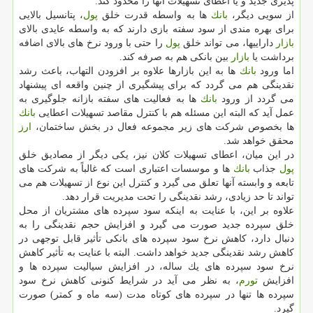
پذیری جدید و یا اعطای تسهیلات آنها را محدود كند.
از سویی دیگر،
بانك
ها به واسطه قدرت خلق
پول
، پتانسیل بالایی
برای بهره مندی از سود سفته بازی دارند كه به واسطه عایدی بالای
بازار
داراییها، می تواند خلق
پول
را حتی با ورود نرخ های بالای اضافه
برداشت یا
بازار
بین بانكی هم به صرفه كند.
اما ورود
بانك
ها به این بازارها علاوه بر افزودن التهاب، باعث رشد
نقدینگی هم می گردد كه برای پیشگیری از چنین واقعه ای پیشنهاد
می گردد از ورود
بانك
ها به فعالیت های سفته بازانه جلوگیری به
عمل آید كه البته این مسئله هم با كنترل مقاصد تسهیلات اعطایی
بانك
ها بخصوص شركت های زیر مجموعه فعال در بخش ساختمان،
ارز
محقق خواهد شد.
در این میان، اعطای تسهیلات كلان نیز، یكی دیگر از مصادیق خلق
پول
جذاب
بانك
ها و موسسات اعتباری است كه غالباً به شركت های
تابعه و وابسته آنها تعلق می گیرد و كنترل این نوع از تسهیلات هم می
تواند تا حد زیادی، رشد نقدینگی را تحت مدیریت قرار دهد.
علاوه بر این، با عنایت به اینكه سود سپرده های مشتریان از محل
خلق سپرده جدید صورت می گیرد و افزایش حجم نقدینگی را به
دنبال دارد، كاهش نرخ سود سپرده های بانكی تأثیر قابل توجهی در
كاهش رشد نقدینگی جدید خواهد داشت. البته با عنایت به تأثیر كاهش
نرخ سود سپرده های یك ساله، در افزایش سیالیت سپرده ها و
افزایش
تورم
، به نظر می آید در شرایط كنونی كاهش نرخ سود
سپرده ها تنها در سپرده های كوتاه مدت (سه ماه و كمتر) صورت
گیرد.