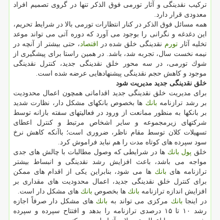
تركیب نقدینگی و آثار تورمی فوق الذكر تنها در گروی تصمیم افراد
معدودی قرار دارد.
همه مسائل فوق الذكر در كنار انتظارات تورمی بالا در شرایط تحریم،
این دغدغه و نگرانی را بوجود می آورد كه دوره آتی می تواند موعد
تخلیه آثار
تورم
نقدینگی خلق شده در
اقتصاد
، حتی بیشتر از آنچه در
نیمه نخست سال، تجربه شد، باشد. در همین راستا برای پیشگیری از
شوك تورمی، در سه محور خلق نقدینگی جدید، كنترل نقدینگی
موجود و كاهش حجم نقدینگی پیشنهادهایی عرضه شده است.
خلق نقدینگی جدید مدیریت شود
برای مدیریت خلق نقدینگی جدید اقداماتی همچون اعمال محدودیت
بر رشد ترازنامه
بانك
ها بخصوص بانكهای مشكل دار، نظارت شدید
بر بانكها به منظور ممانعت از ورود در فعالیتهای سفته بازانه توسط
شركتهای زیرمجموعه و سایر اشخاص مرتبط و كنترل اعطای
تسهیلات كلان توسط مقام ناظر، ضروری است؛ باآنكه كاهش نرخ
سود سپرده های كوتاه مدت را هم نباید فراموش كرد.
خلق
پول
بانك
ها در شرایطی كه وصول مطالبات با چالش های جدی
مواجه می باشد، باعث افزایش رشد نقدینگی و انبساط بیشتر
ترازنامه های
بانك
ها می شود، بنابراین یكی از اقدام های ممكن
برای كنترل خلق نقدینگی جدید، اعمال محدودیت های مقداری بر
افزایش اندازه ترازنامه
بانك
ها بخصوص
بانك
های مشكل دار است.
در اینجا
بانك
مركزی می تواند به
بانك
های مشكل دار صرفاً اجازه
رشد ۱۰ تا ۱۵ درصدی ترازنامه را بدهد و افتتاح سپرده و سپرده