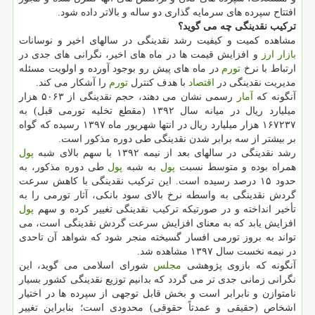
افتتاح سپرده های سرمایه گذاری دو ساله و بالاتر داده شود.
تركیب نقدینگی چه می گوید؟
مشاهده كمیت و كیفیت رشد نقدینگی در سالهای اخیر و نوسانات
بازار
ارز
و افزایش قیمت ها در ماه های اخیر، نگرانی های جدی در
ارتباط با نرخ
تورم
در ماه های پیش رو بوجود آورده و اولویت مسئله
مدیریت نقدینگی در
اقتصاد
با هدف كنترل
تورم
را آشكار می كند.
آنگونه كه
آمار
رسمی نشان می دهند، حجم نقدینگی از ۵۰۶۳ هزار
میلیارد ریال در میانه سال ۱۳۹۲ (مقطع تخلیه تورمی قبل) به
۱۶۷۲۳۷ هزار میلیارد ریال در انتها شهریور ماه ۱۳۹۷ رسیده كه گواه
بر بیشتر از سه برابر شدن نقدینگی طی دوره مذكور است.
رشد نقدینگی در سالهای بعد از نیمه ۱۳۹۲ با سهم بالای شبه
پول
همراه بوده و متوسط نسبت
پول
به شبه
پول
طی دوره مذكور، به
حدود ۱۵ درصد رسیده است. این تركیب نقدینگی با كاهش سرعت
گردش نقدینگی به واسطه نرخ بالای سود بانكی، آثار تورمی را به
تأخیر انداخته و در صورتیكه تركیب نقدینگی تغییر كرده و سهم
پول
افزایش یابد كه به معنای افزایش سرعت گردش نقدینگی است، می
تواند به بروز تورمی افسار گسیخته منجر شود كه شواهد آن تاحدی
در نیمه نخست سال ۱۳۹۷ مشاهده شد.
آنگونه كه بازوی پژوهشی
مجلس
شورای اسلامی می گوید، این
نگرانی زمانی جدی تر می گردد كه بدانیم توزیع نقدینگی كشور بسیار
نامتوازن و نابرابر است و بخش قابل توجهی از سپرده ها در اختیار
اشخاص (حقیقی و عمدتاً حقوقی) محدودی است؛ بنابراین تغییر