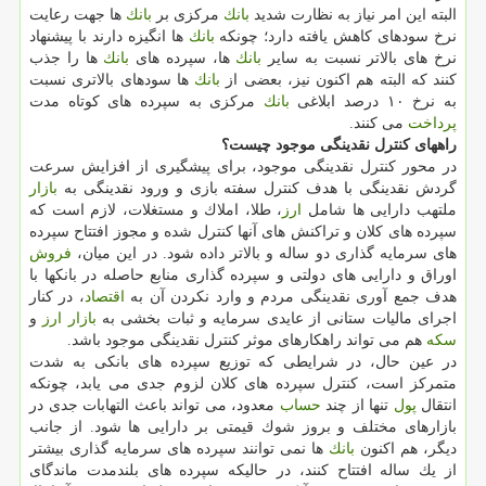
البته این امر نیاز به نظارت شدید
بانك
مركزی بر
بانك
ها جهت رعایت
نرخ سودهای كاهش یافته دارد؛ چونكه
بانك
ها انگیزه دارند با پیشنهاد
نرخ های بالاتر نسبت به سایر
بانك
ها، سپرده های
بانك
ها را جذب
كنند كه البته هم اكنون نیز، بعضی از
بانك
ها سودهای بالاتری نسبت
به نرخ ۱۰ درصد ابلاغی
بانك
مركزی به سپرده های كوتاه مدت
پرداخت
می كنند.
راههای كنترل نقدینگی موجود چیست؟
در محور كنترل نقدینگی موجود، برای پیشگیری از افزایش سرعت
گردش نقدینگی با هدف كنترل سفته بازی و ورود نقدینگی به
بازار
ملتهب دارایی ها شامل
ارز
، طلا، املاك و مستغلات، لازم است كه
سپرده های كلان و تراكنش های آنها كنترل شده و مجوز افتتاح سپرده
های سرمایه گذاری دو ساله و بالاتر داده شود. در این میان،
فروش
اوراق و دارایی های دولتی و سپرده گذاری منابع حاصله در بانكها با
هدف جمع آوری نقدینگی مردم و وارد نكردن آن به
اقتصاد
، در كنار
اجرای مالیات ستانی از عایدی سرمایه و ثبات بخشی به
بازار
ارز
و
سكه
هم می تواند راهكارهای موثر كنترل نقدینگی موجود باشد.
در عین حال، در شرایطی كه توزیع سپرده های بانكی به شدت
متمركز است، كنترل سپرده های كلان لزوم جدی می یابد، چونكه
انتقال
پول
تنها از چند
حساب
معدود، می تواند باعث التهابات جدی در
بازارهای مختلف و بروز شوك قیمتی بر دارایی ها شود. از جانب
دیگر، هم اكنون
بانك
ها نمی توانند سپرده های سرمایه گذاری بیشتر
از یك ساله افتتاح كنند، در حالیكه سپرده های بلندمدت ماندگای