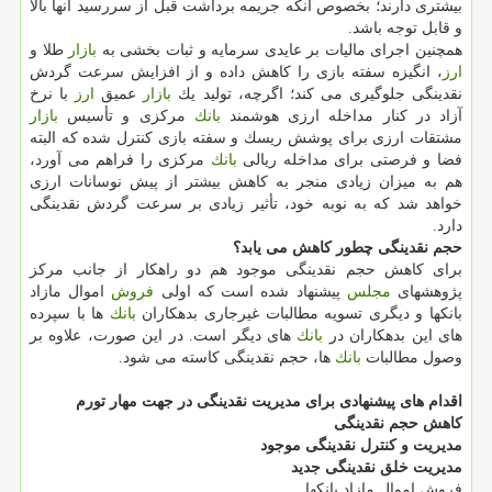
بیشتری دارند؛ بخصوص آنكه جریمه برداشت قبل از سررسید آنها بالا
و قابل توجه باشد.
همچنین اجرای مالیات بر عایدی سرمایه و ثبات بخشی به
بازار
طلا و
ارز
، انگیزه سفته بازی را كاهش داده و از افزایش سرعت گردش
نقدینگی جلوگیری می كند؛ اگرچه، تولید یك
بازار
عمیق
ارز
با نرخ
آزاد در كنار مداخله ارزی هوشمند
بانك
مركزی و تأسیس
بازار
مشتقات ارزی برای پوشش ریسك و سفته بازی كنترل شده كه البته
فضا و فرصتی برای مداخله ریالی
بانك
مركزی را فراهم می آورد،
هم به میزان زیادی منجر به كاهش بیشتر از پیش نوسانات ارزی
خواهد شد كه به نوبه خود، تأثیر زیادی بر سرعت گردش نقدینگی
دارد.
حجم نقدینگی چطور كاهش می یابد؟
برای كاهش حجم نقدینگی موجود هم دو راهكار از جانب مركز
پژوهشهای
مجلس
پیشنهاد شده است كه اولی
فروش
اموال مازاد
بانكها و دیگری تسویه مطالبات غیرجاری بدهكاران
بانك
ها با سپرده
های این بدهكاران در
بانك
های دیگر است. در این صورت، علاوه بر
وصول مطالبات
بانك
ها، حجم نقدینگی كاسته می شود.
اقدام های پیشنهادی برای مدیریت نقدینگی در جهت مهار تورم
كاهش حجم نقدینگی
مدیریت و كنترل نقدینگی موجود
مدیریت خلق نقدینگی جدید
فروش اموال مازاد بانكها