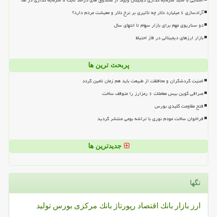
آشنایی با سبد سرمایه گذاری دیجیتال ویپاد از صندوق های درآمد ثابت تا سرمایه گذاری در طلا
آزادسازی ۶ میلیارد دلار چه تاثیری بر نرخ دلار و معیشت مردم دارد؟
دو سناریوی مهم برای بازار سهام تا انتهای سال
بازار ارزهای دیجیتالی در فاز احتیاط
پربحث ترین ها
امنیت گردشگران و محافظت از طبیعت باید هم زمان تامین گردد
صرافی کوین بیس معاملات ۶ رمزارز را متوقف ساخت
فتح مقاومت کلیدی بورس
فراخوان ساخت مودم نوری با تراشه بومی منتشر گردید
جدیدترین ها
تگها
ارز
بازار
بانك
اقتصاد
رپورتاژ
بانك مركزی
بورس
تولید