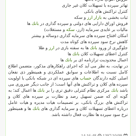
تهاتر سپرده با تسهیلات كلان غیر جاری
كنترل تراكنش های بانكی
ثبات بخشی به
بازار
ارز
و سكه
فروش اوراق دارایی های دولتی و سپرده گذاری در
بانك
ها
مالیات بر عایدی سرمایه (ارز،
سكه
و مستغلات)
امكان افتتاح سپرده های سرمایه گذاری دوساله و بیشتر
كاهش نرخ سود سپرده های كوتاه مدت
جلوگیری از ورود
بانك
ها به سفته بازی در
ارز
و طلا
كنترل اعطای تسهیلات كلان
بانك
ها
اعمال محدودیت ترازنامه ای بر
بانك
ها
در نهایت، به نظر می آید كه اجرای راهكارهای مذكور، متضمن اطلاع
كامل نسبت به اطلاعات و سوابق عملكردی و همینطور ذی نفعان
اصلی كلیه دارندگان
حساب
های سپرده ای در شبكه بانكی با اولویت
سپرده های كلان و تراكنش های آنها است؛ از جانب دیگر ضروری می
باشد
بانك
مركزی نظام كنترلی دقیق تری را بر
بانك
ها اعمال كند؛ به
گونه ای كه ضمن تسهیل رصد و نظارت بر سپرده های كلان و
تراكنش های بزرگ بانكی، بر تصمیمات هیات مدیره و هیات عامل
درباره اعطای تسهیلات كلان و سرمایه گذاری های
بانك
ها و همینطور
نرخ سود سپرده ها نظارت فعال داشته باشد.
1397/10/09
14:16:48