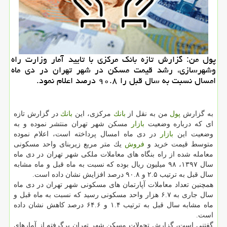
پول من: گزارش تازه بانك مركزی با تایید آمار وزارت راه
وشهرسازی، رشد قیمت مسكن در شهر تهران در دی ماه
امسال نسبت به سال قبل را ۹۰.۸ درصد اعلام نمود.
به گزارش
پول
من به نقل از
بانك
مركزی، این
بانك
در گزارش تازه
ای كه درباره وضعیت
بازار
مسكن شهر تهران منتشر نموده و به
وضعیت این
بازار
در دی ماه امسال پرداخته است، اعلام نموده
متوسط قیمت خرید و
فروش
یك متر مربع زیربنای واحد مسكونی
معامله شده از راه بنگاه های معاملات ملكی شهر تهران در دی ماه
سال ۱۳۹۷، ۹۸ میلیون ریال بوده كه نسبت به ماه قبل و ماه مشابه
سال قبل به ترتیب ۲.۵ و ۹۰.۸ درصد افزایش نشان داده است.
همچنین تعداد معاملات آپارتمان های مسكونی شهر تهران در دی ماه
سال جاری به ۶.۷ هزار واحد مسكونی رسید كه نسبت به ماه قبل و
ماه مشابه سال قبل به ترتیب ۱.۴ و ۶۴.۶ درصد كاهش نشان داده
است.
گفتنی است، گزارش تحولات مسكن شهر تهران برگرفته از آمارهای