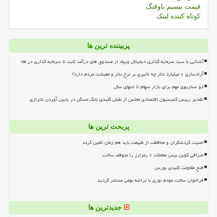
قیمت بیسیم باوفنگ
کوتاه کننده لینک
پربیننده ترین ها
آشنایی با سبد سرمایه گذاری دیجیتال ویپاد از صندوق های درآمد ثابت تا سرمایه گذاری در طلا
آزادسازی ۶ میلیارد دلار چه تاثیری بر نرخ دلار و معیشت مردم دارد؟
دو سناریوی مهم برای بازار سهام تا انتهای سال
تقدیر رییس کمیسیون اقتصادی مجلس از نقش کلیدی بانک مسکن در پایین آوردن ناترازی
پربحث ترین ها
امنیت گردشگران و محافظت از طبیعت باید هم زمان تامین گردد
صرافی کوین بیس معاملات ۶ رمزارز را متوقف ساخت
فتح مقاومت کلیدی بورس
فراخوان ساخت مودم نوری با تراشه بومی منتشر گردید
جدیدترین ها