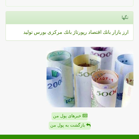
تگها
ارز
بازار
بانك
اقتصاد
رپورتاژ
بانك مركزی
بورس
تولید
خبرهای پول من
بازگشت به پول من