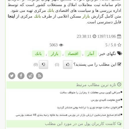
خام سامانه ثبت معاملات املاك و مستغلات كشور است كه توسط
اداره بررسی ها و سیاست های اقتصادی
بانك
مركزی تهیه می شود.
متن كامل گزارش
بازار
مسكن اعلامی از طرف
بانك
مركزی از
اینجا
قابل دسترسی است.
1397/11/06
23:38:11
5063
/ 5
5.0
تگهای خبر:
آمار
,
اقتصاد
,
بازار
,
بانك
این مطلب را می پسندید؟
(0)
(1)
تازه ترین مطالب مرتبط
صرافی کوین بیس معاملات ۶ رمزارز را متوقف ساخت
فتح مقاومت کلیدی بورس
فراخوان ساخت مودم نوری با تراشه بومی منتشر گردید
کدام صنایع صدرنشین ارزش بازار در بورس هستند به علاوه رتبه بندی 48 صنعت بورسی
کامنت کاربران پول من در مورد این مطلب