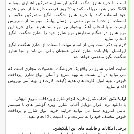
است. با خرید شارژ شگفت انگیز ایرانسل مشترکین اعتباری میتوانند
30% اعتبار هدیه دریافت کنند و 20 روز فرصت دارند تا از اعتبار هدیه
خود استفاده کنند. با خرید شارژ شگفت انگیز مشترکین علاوه بر
استفاده از خدما تماس تلفنی و ازسال پیامک میتوانند از سرویس
اینترنت و یا انتخاب آهنگ پیشواز نیز بهره مند شوند. برای خرید این
نوع شارژ در هنگام سفارش نوع شارژ خود را شارژ شگفت انگیز
انتخاب نمایید.
لازم به ذکر است پس از اتمام مهلت استفاده از شارژ شگفت انگیز
ایرانسل، باقیمانده شارژ اصلی همچنان باقی می‌ماند و تنها شارژ
شگفت‌انگیز منقضی خواهد شد.
سایت آفتاب شارژ در واقع یک فروشگاه محصولات مجازی است که
می توانید در آن نسبت به تهیه سریع و آسان انواع شارژ، پرداخت
قبوض، تهیه انواع کارت های هدیه (گیفت کارت) و تهیه آنتی ویروس
اقدام نمایید.
اپلیکیشن آفتاب شارژ، خرید انواع شارژ و پرداخت سریع قبوض
با دانلود نرم افزار موبایل آفتاب شارژ ویژه گوشی های با سیستم
عامل اندروید شما می توانید فرایند خرید انواع شارژ و پرداخت
قبوض مختلف خود را به سرعت و با امنیت بالا انجام دهید.
برخی امکانات و قابلیت های این اپلیکیشن: