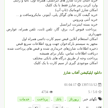
خرید آسان کارت شارژ های ایرانسل، همراه اول، تالیا و رایتل
وارد کردن رمز شارژ فقط با یک کلیک
امکان شارژ اتوماتیک (تاپ آپ)
خرید گیفت کارت های گوگل پلی، آیتونز، مایکروسافت و ...
خرید آنتی ویروس
خرید بسته اینترنت ایرانسل
پرداخت قبوض آب، برق، گاز، تلفن ثابت، تلفن همراه، عوارض
شهرداری
امکان استعلام آنلاین قبض سیم کارت دائمی همراه اول
مجهز به سیستم بارکدخوان جهت ورود اطلاعات سریع قبض
ذخیره اطلاعات شارژهای خریداری شده و قبض های پرداخت شده
دریافت اطلاعات تماس، یکبار برای همیشه
پرداخت وجه از طریق درگاه های بانکی مختلف
امکان موجودی گیری از سیم کارت با یک کلیک
دانلود اپلیکیشن آفتاب شارژ
1397/11/12
01:04:17
4734
/ 5
5.0
تگهای خبر:
رپورتاژ
,
بانك
,
پرداخت
,
خدمات