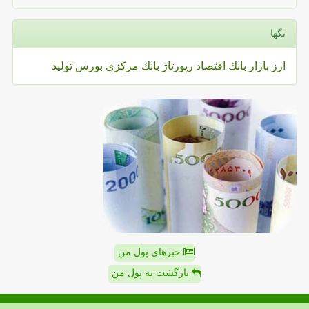
تگها
ارز
بازار
بانك
اقتصاد
رپورتاژ
بانك مركزی
بورس
تولید
خبرهای پول من
بازگشت به پول من