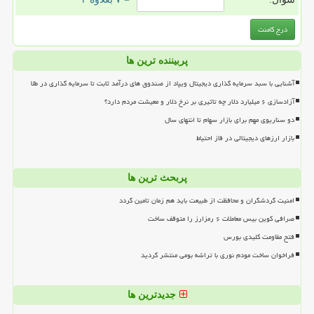
پربیننده ترین ها
آشنایی با سبد سرمایه گذاری دیجیتال ویپاد از صندوق های درآمد ثابت تا سرمایه گذاری در طلا
آزادسازی ۶ میلیارد دلار چه تاثیری بر نرخ دلار و معیشت مردم دارد؟
دو سناریوی مهم برای بازار سهام تا انتهای سال
بازار ارزهای دیجیتالی در فاز احتیاط
پربحث ترین ها
امنیت گردشگران و محافظت از طبیعت باید هم زمان تامین گردد
صرافی کوین بیس معاملات ۶ رمزارز را متوقف ساخت
فتح مقاومت کلیدی بورس
فراخوان ساخت مودم نوری با تراشه بومی منتشر گردید
جدیدترین ها