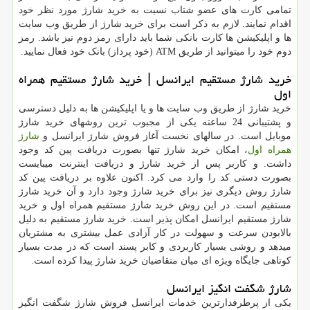
تمامی کارت های عضو شتاب نسبت به خرید شارژ مورد نظر خود
اقدام نمایند. لازم به ذکر است برای خرید شارژ از طریق وب سایت
ها و اپلیکیشن ها کارت بانکی شما باید دارای رمز دوم نیز باشد. رمز
دوم خود را میتوانید از طریق ATM (خود پرداز) بانک خود فعال نمایید.
خرید شارژ مستقیم ایرانسل | خرید شارژ مستقیم همراه
اول
خرید شارژ از طریق وب سایت ها و یا اپلیکیشن ها به دلیل دسترسی
و پشتیبانی 24 ساعته یکی از مجبوب ترین روشهای خرید شارژ
موبایل است. در سالهای نخست آغاز فروش شارژ ایرانسل و
شارژ
همراه اول
، امکان خرید شارژ تنها بصورت دریافت پین کد وجود
داشت. و کاربر پس از خرید شارژ و دریافت اینترنت میبایست
بصورت دستی کد را وارد می کرد. اکنون علاوه بر دریافت پین کد
شارژ روش دیگری نیز برای خرید شارژ وجود دارد و آن خرید شارژ
مستقیم است. در این روش خرید شارژ مستقیم همراه اول و خرید
شارژ مستقیم ایرانسل امکان پذیر است. خرید شارژ مستقیم به دلیل
بالابودن سرعت و سهولت در کار آزادی عمل بیشتری به مشتریان
میدهد و روشی بسیار کاربردی و کابر پسند است که در مدت بسیار
کوتاهی جایگاه ویژه ای میان متقاضیان خرید شارژ پیدا کرده است.
شارژ شگفت انگيز ايرانسل
یکی از پرطرفدارترین خدمات ایرانسل فروش شارژ شگفت انگیز