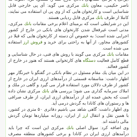
ناصر حكیمی، معاون
بانك
مركزی می گوید: آی پی خارجی قابل
شناسایی است و كارتخوان هایی كه از وی پی ان استفاده می نمایند،
كاملا از طرف
بانك
مركزی قابل ردیابی هستند.
این در شرایطی است كه برمبنای اعلام برخی مقامات
بانك
مركزی،
مدتی است غیرفعال شدن كارتخوان های بانكی در خارج از كشور
اجرایی شده است؛ به خصوص آن دسته از كارتخوان هایی كه قبلا در
كشورهای مجاور، از آنها به راحتی برای خرید و
فروش
ارز
استفاده
می شده است.
مقامات
بانك
مركزی می گویند با روش های فنی، در حال شناسایی و
قطع كامل فعالیت
دستگاه
های كارتخوانی هستند كه هنوز در خارج از
كشور فعالند.
در این میان یك مقام مسئول در نظام بانكی در گفتگو با خبرنگار مهر
اظهار داشت: متاسفانه قسمتی از درآمدهای ارزی ایران در خارج از
كشور از طرف دلالان مورد استفاده قرار می گیرد و گاهی در ملك و
املاك سرمایه گذاری می شود؛ بررسی های
بانك
مركزی نشان داده
است كه بخش عمده ای از درآمدهای ارزی ایران، از طرف صرافی
ها و رستوران های كانادا به گردش درمی آید.
وی اظهار داشت: گاهی شاهد می باشیم دفاتری ۵۰ متری در كشور،
با همین نقل و انتقال
ارز
از ایران، روزانه میلیاردها تومان گردش
مالی داشته اند.
وی اضافه كرد: سوال اصلی
بانك
مركزی این است كه چرا باید
درآمدهای ارزی ایران در كانادا و برخی كشورهای منطقه مصرف