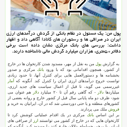
پول من: یك مسئول در نظام بانكی از گردش درآمدهای ارزی
ایران در صرافی ها و رستوران های كانادا آگاهی داد و اظهار
داشت: بررسی های بانك مركزی نشان داده است برخی
دفاتر۵۰متری، هزاران میلیارد گردش مالی ناشناخته دارند.
به گزارش
پول
من به نقل از مهر، مسدود شدن كارتخوان ها در خارج
از كشور، همچون اقداماتی بود كه با ورود
بانك
مركزی و صدور
بخشنامه ها و دستورالعمل هایی برای كنترل آنها، تا حدود زیادی
توانست خروج درآمدهای ارزی ایران را كنترل كند. آنگونه كه
آمار
غیررسمی می گوید، تا قبل از اعمال سیاست های جدید ارزی،
میلیاردها
دلار
- كه گاهی رقم آن تا ۲۰ میلیارد
دلار
هم عنوان می
شود- ظرف دو ماه پایانی سال قبل از كشور خارج و روانه بعضی از
كشورهای منطقه و یا حتی دوردستی شد كه در آن، ایرانیان به خرید و
فروش
ملك می پردازند.
بر این اساس
بانك
مركزی در یك اقدام عملیاتی كوشش كرد تا
كارتخوان هایی كه در خارج از كشور می توانستند
ارز
از صرافی های
ایرانی یا برخی حسابهای دلالان خارج كنند را مسدود كرد. آنگونه كه