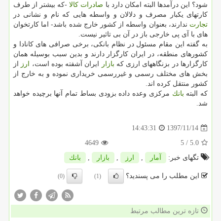
شود؟ این درآمدها البته امكان دارد با
صادرات
كالا
-كه بیشتر از طرف
كارتهای یكبار مصرف و دلالان و واسطه هایی كه نام و نشانی در
تجارت
ندارند، بعنوان واسطه از كشور خارج شده باشد- اما كارتخوان
های با آی پی خارجی باز در آن بی تاثیر نیست.
به گفته این مقام مسئول در نظام بانكی، برخی صرافی های كانادا و
كشورهای منطقه، در ایران كارگزار دارند و بدین سبب بوسیله همان
كارگزارها در بزنگاههای ارزی كه
بازار
ایران آشفته بوده است،
ارز
از
بخش های مختلف رسمی و غیررسمی خریداری نموده و به خارج از
كشور منتقل كرده اند.
كه البته
بانك
مركزی وعده داده بزودی بساط تمام آنها برچیده خواهد
شد.
1397/11/14
14:43:31
4649
/ 5
5.0
تگهای خبر:
آمار
,
ارز
,
بازار
,
بانك
این مطلب را می پسندید؟
(0)
(1)
تازه ترین مطالب مرتبط