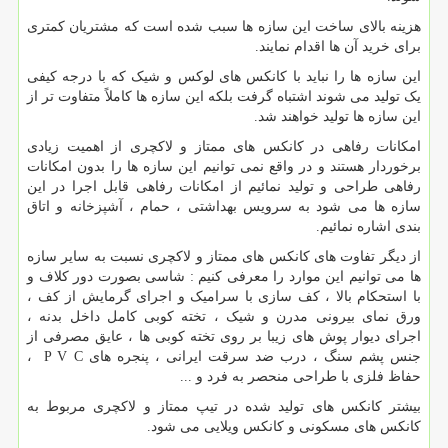
هزینه بالای ساخت این سازه ها سبب شده است که مشتریان کمتری
برای خرید آن ها اقدام نمایند.
این سازه ها را نباید با کانکس های لوکس و شیک که با درجه کیفی
یک تولید می شوند اشتباه گرفت بلکه این سازه ها کاملاً متفاوت تر از
این سازه ها تولید خواهند شد.
امکانات رفاهی در کانکس های ممتاز و لاکچری از اهمیت زیادی
برخوردار هستند و در واقع نمی توانیم این سازه ها را بدون امکانات
رفاهی طراحی و تولید نمائیم از امکانات رفاهی قابل اجرا در این
سازه ها می شود به سرویس بهداشتی ، حمام ، آشپزخانه و اتاق
بندی اشاره نمائیم.
از دیگر تفاوت های کانکس های ممتاز و لاکچری نسبت به سایر سازه
ها می توانیم این موارد را معرفی کنیم : شاسی بصورت دور کلاف و
با استحکام بالا ، کف سازی با سرامیک و اجرای گرمایش از کف ،
ورق نمای بیرونی مدرن و شیک ، تخته کوبی کامل داخل بدنه ،
اجرای دیوار پوش های زیبا بر روی تخته کوبی ها ، عایق مصرفی از
جنس پشم سنگ ، درب ضد سرقت ایرانی ، پنجره های P V C ،
حفاظ فلزی با طراحی منحصر به فرد و ...
بیشتر کانکس های تولید شده در تیپ ممتاز و لاکچری مربوط به
کانکس های مسکونی و کانکس ویلایی می شود.