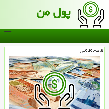
پول من
منو
قیمت كانكس