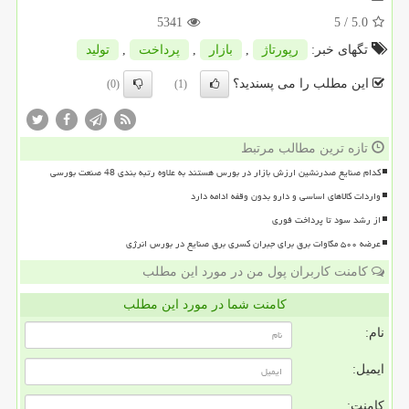
5341
/ 5
5.0
تگهای خبر:
رپورتاژ
,
بازار
,
پرداخت
,
تولید
این مطلب را می پسندید؟
(0)
(1)
تازه ترین مطالب مرتبط
کدام صنایع صدرنشین ارزش بازار در بورس هستند به علاوه رتبه بندی 48 صنعت بورسی
واردات کالاهای اساسی و دارو بدون وقفه ادامه دارد
از رشد سود تا پرداخت فوری
عرضه ۵۰۰ مگاوات برق برای جبران کسری برق صنایع در بورس انرژی
کامنت کاربران پول من در مورد این مطلب
کامنت شما در مورد این مطلب
نام:
ایمیل:
کامنت: