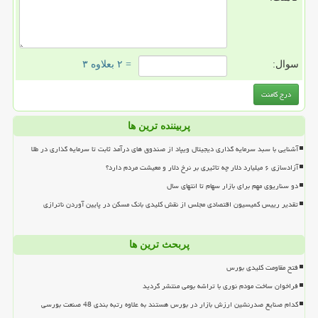
سوال:
= ۲ بعلاوه ۳
پربیننده ترین ها
آشنایی با سبد سرمایه گذاری دیجیتال ویپاد از صندوق های درآمد ثابت تا سرمایه گذاری در طلا
آزادسازی ۶ میلیارد دلار چه تاثیری بر نرخ دلار و معیشت مردم دارد؟
دو سناریوی مهم برای بازار سهام تا انتهای سال
تقدیر رییس کمیسیون اقتصادی مجلس از نقش کلیدی بانک مسکن در پایین آوردن ناترازی
پربحث ترین ها
فتح مقاومت کلیدی بورس
فراخوان ساخت مودم نوری با تراشه بومی منتشر گردید
کدام صنایع صدرنشین ارزش بازار در بورس هستند به علاوه رتبه بندی 48 صنعت بورسی