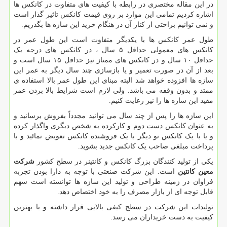
در این مقاله مختصری در رابطه با کیفیت های متفاوت در کانکس ها
اشاره کردیم تمامی این موارد بر روی قیمت کانکس تاثیر گذار است
و نمی توانیم براحتی از کنار آن در هنگام خرید این سازه ها بگذریم.
طول عمر کانکس ها با یکدیگر متفاوت است این طول عمر در
کانکس های معمولی حداقل ۵ سال ، در کانکس های درجه یک
حداقل ۱۰ سال و در کانکس های ممتاز نیز حداقل ۱۵ سال است و
بعد از آن در صورت تعمیر و یا بازسازی چند سال دیگر به عمر این
سازه ها افزوده خواهد شد البته مبنای این طول عمر بالا استفاده ی
ممتد و بدون وقفه می باشد. ولی لازم است شرایط بالا بردن عمر
مفید این سازه ها را نیز رعایت کنیم.
این سازه ها را پس از چند سال می توانید مجدداً بفروش برسانید و
به عنوان کانکس دست دوم و کارکرده به شخص دیگری واگذار کرده
و یا با یک کانکس نو دیگر با یک فروشنده کانکس تعویض نمائید و با
پرداخت مبلغی صاحب یک کانکس جدید بشوید.
یکی از تولید کنندگان بزرگ کانکس و کانتینر در سطح کشور
شرکت
معین کانتین
است. این شرکت صنعتی با توجه به دارا بودن تجربه
فراوان در زمینه طراحی و تولید این سازه ها توانسته است سهم
قابل توجه ای از بازار مصرف را به خود اختصاص دهد.
تولیدات این شرکت در سطح کیفی بالایی قرار داشته و با بهترین
کیفیت به دست خریداران می رسد.