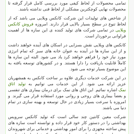
تمامی محصولات از لحاظ کیفی مورد بررسی کامل قرار گرفته تا
محصولات نهایی کوچکترین مشکلی از لحاظ فنی نداشته باشند.
از شاخص های تولیدات این شرکت کانکس ویلایی می باشد که از
لحاظ تنوع در سطح بسیار بالایی قرار دارند. امروزه
فروش کانکس
ویلایی
در تمامی شرکت های تولید کننده ی این سازه ها از اهمیت
فراوانی برخوردار است.
کانکس های ویلایی
نقش بسزایی در اسکان های آینده خواهند داشت
و از این سازه ها در آینده به عنوان خانه های سبز که تمام انرژی
مورد نیاز خود را فراهم خواهند کرد یاد می شود. البته این سازه ها
کاملاً قابلیت بازیافت را دارا هستند. و در کشورهای توسعه یافته به
این موضوع بسیار توجه می شود.
در این شرکت خدمات دیگری علاوه بر ساخت کانکس به همشهریان
عزیز ارائه می شود. از این خدمات می توانیم به
تولید اتاق
نمک
اشاره نمائیم. این اتاق های نمک برای درمان بیماری های تنفسی
و بعضاً بیماری های روحی و روانی مورد استفاده قرار می گیرند. و
امروزه با سرعت بسیار زیادی در حال توسعه و بهینه سازی در تمام
دنیا می باشند.
شرکت معین کانتین چند سالی است که تولید کانکس سرویس
بهداشتی را در دستور کار خود قرار داده و توانسته است سازه های
پیش ساخته مجهزی را برای امور بهداشتی و خدماتی برای شهروندان