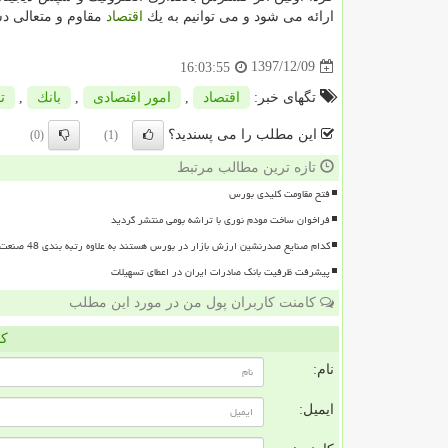
ارائه می شود و می توانیم به یك
اقتصاد
مقاوم و متعالی دس
1397/12/09
16:03:55
تگهای خبر:
اقتصاد
,
امور اقتصادی
,
بانك
,
ت
این مطلب را می پسندید؟
(0)
(1)
تازه ترین مطالب مرتبط
فتح مقاومت کلیدی بورس
فراخوان ساخت مودم نوری با تراشه بومی منتشر گردید
کدام صنایع صدرنشین ارزش بازار در بورس هستند به علاوه رتبه بندی 48 صنعت بورسی
پیشرفت ظرفیت بانک صادرات ایران در اعطای تسهیلات
کامنت کاربران پول من در مورد این مطلب
کا
نام:
ایمیل: