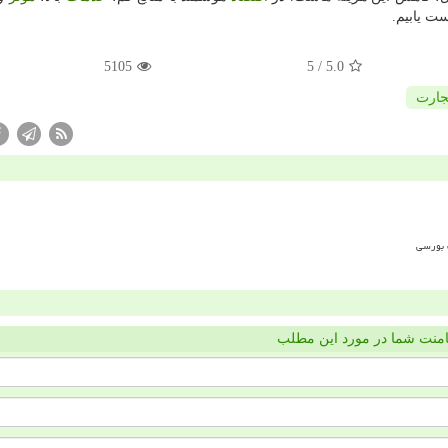
ت یابیم.
5105
/ 5
5.0
جارت
منت شما در مورد این مطلب