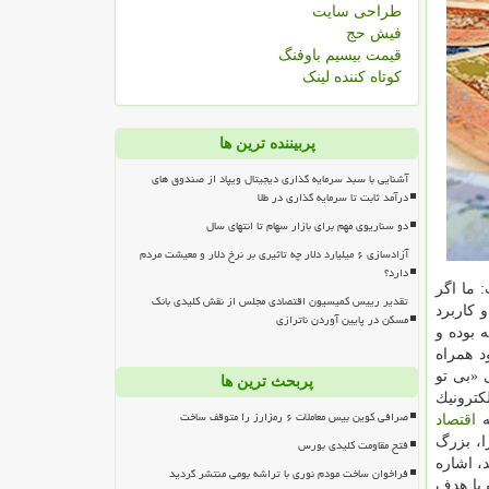
طراحی سایت
فیش حج
قیمت بیسیم باوفنگ
کوتاه کننده لینک
پربیننده ترین ها
آشنایی با سبد سرمایه گذاری دیجیتال ویپاد از صندوق های
درآمد ثابت تا سرمایه گذاری در طلا
دو سناریوی مهم برای بازار سهام تا انتهای سال
آزادسازی ۶ میلیارد دلار چه تاثیری بر نرخ دلار و معیشت مردم
دارد؟
 ما اگر
تقدیر رییس کمیسیون اقتصادی مجلس از نقش کلیدی بانک
 كاربرد
مسکن در پایین آوردن ناترازی
ل كلمه بوده و
د همراه
 «بی تو
پربحث ترین ها
كترونیك
صرافی کوین بیس معاملات ۶ رمزارز را متوقف ساخت
ه
اقتصاد
ا، بزرگ
فتح مقاومت کلیدی بورس
، اشاره
فراخوان ساخت مودم نوری با تراشه بومی منتشر گردید
با هدف