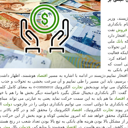
پسند، وزیر
م بانكداری
فروش
نفت
افتخار دارد
كه
بانك
ملی
 این تحولات
ینكه فعالیت
 اضافه كرد:
یطی است كه
م بانكی به
خار نماییم.دژپسند در ادامه با اشاره به مسیر
اقتصاد
هوشمند، اظهار داشت:
 برسیم، باید این مسیر را طی نماییم و آن سرعت بخشی به تحولات و جذب و
ككوك می تواند نویدبخش
تجارت
الكترونیك e-commerce به معنای كام
فت: اگر بانكداری دیجیتال شكل بگیرد ناخواسته دیگر بخش ها را هم با خو
د
اقتصاد
ما هم باید به این سمت حركت نماید یعنی به عبارتی می تواند مبنای
ه بانكداری ما دولتی است، می توانیم بانكداری دولتی را در چارچوب
دولت
ال
در پیوند
تجارت
الكترونیك،
اقتصاد
الكترونیك را محقق كند و در گام بالاتر ب
ككوك محقق خواهد شد كه امروز نمایشی كوتاه و نوید بخش از این حركت ر
ز مشكل بالا بودن هزینه های بانكی به تبع بالا بودن تعداد شعب در رنج هستند
ال، كاهش این هزینه هاست. در
اقتصاد
هوشمند با منابع كم،
خدمات
بالا،
موثر
و 