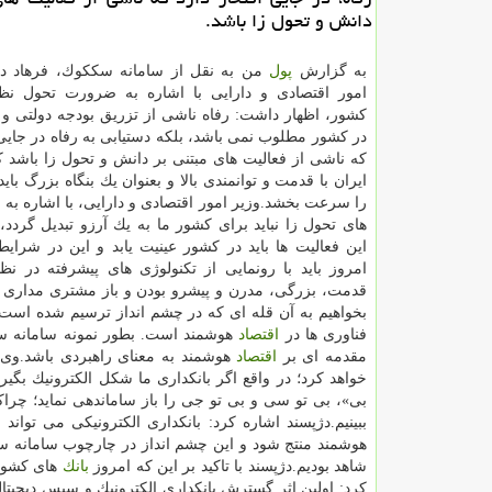
دانش و تحول زا باشد.
به گزارش
پول
من به نقل از سامانه سككوك، فرهاد دژ
امور اقتصادی و دارایی با اشاره به ضرورت تحول نظا
كشور، اظهار داشت: رفاه ناشی از تزریق بودجه دولتی و
در كشور مطلوب نمی باشد، بلكه دستیابی به رفاه در جایی 
كه ناشی از فعالیت های مبتنی بر دانش و تحول زا باشد 
ایران با قدمت و توانمندی بالا و بعنوان یك بنگاه بزرگ باید
را سرعت بخشد.وزیر امور اقتصادی و دارایی، با اشاره به ا
های تحول زا نباید برای كشور ما به یك آرزو تبدیل گردد،
این فعالیت ها باید در كشور عینیت یابد و این در شرا
امروز باید با رونمایی از تكنولوژی های پیشرفته در نظا
قدمت، بزرگی، مدرن و پیشرو بودن و باز مشتری مداری افت
بخواهیم به آن قله ای كه در چشم انداز ترسیم شده است
فناوری ها در
اقتصاد
هوشمند است. بطور نمونه سامانه س
مقدمه ای بر
اقتصاد
هوشمند به معنای راهبردی باشد.وی گ
خواهد كرد؛ در واقع اگر بانكداری ما شكل الكترونیك بگیر
بی»، بی تو سی و بی تو جی را باز ساماندهی نماید؛ چراك
ببینیم.دژپسند اشاره كرد: بانكداری الكترونیكی می تواند 
هوشمند منتج شود و این چشم انداز در چارچوب سامانه س
شاهد بودیم.دژپسند با تاكید بر این كه امروز
بانك
های كشور ا
كرد: اولین اثر گسترش بانكداری الكترونیك و سپس دیجیت