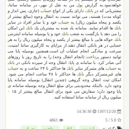
خواهدنمود.به گزارش
پول
من به نقل از مهر، در سامانه ساتنا،
مشتریانی كه در
بانك
، دارای یكی از انواع
حساب
(جاری، پس انداز و
كوتاه مدت) هستند، می توانند نسبت به انتقال وجوه (مبالغ بیشتر از
یكصد و پنجاه میلیون ریال) به
حساب
خود و یا سایر افراد در سایر
بانك
ها اقدام نمایند. سامانه یاد شده به مشتریان یك
بانك
این امكان
را می دهد با بازگشت به شعب
بانك
خود و یا بوسیله سامانه اینترنتی
بانك
حواله هایی با مبالغ بیشتر از یكصد و پنجاه میلیون ریال را به هر
حسابی در هر بانكی انتقال دهند.از مزایای به كارگیری ساتنا امنیت،
سرعت و سادگی انجام عملیات آن است.همچنین بوسیله پایا می
توانید دستور
پرداخت
(انجام انتقال وجه) را به تاریخ روز یا روزهای
آتی صادر كرد. با سامانه ی پایا، انتقال وجه از سپرده بانكی در
بانك
به
حساب
های متمركز سایر
بانك
ها حداكثر تا ۲۴ ساعت و به
حساب
های غیرمتمركز دیگر
بانك
ها حداكثر تا ۴۸ ساعت انجام می شود.
امكان ثبت انتقال وجه گروهی (چندین انتقال) بوسیله سامانه پایا
وجود دارد. بااینكه محدودیتی برای مبلغ انتقال وجه بوسیله سامانه ی
پایا وجود دارد؛ سفارش می شود برای انتقال مبالغ بیشتر از ۱۵ ۰
میلیون ریال از سامانه ساتنا استفاده كنید.
1397/12/20
14:36:30
4863
/ 5
5.0
تگهای خبر:
اینترنت
,
بانك
,
پرداخت
,
حساب