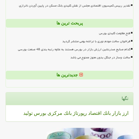
تقدیر رییس کمیسیون اقتصادی مجلس از نقش کلیدی بانک مسکن در پایین آوردن ناترازی
پربحث ترین ها
فتح مقاومت کلیدی بورس
فراخوان ساخت مودم نوری با تراشه بومی منتشر گردید
کدام صنایع صدرنشین ارزش بازار در بورس هستند به علاوه رتبه بندی 48 صنعت بورسی
ساخت وساز در جنگل بدون مجوز ممنوع می باشد
جدیدترین ها
تگها
ارز
بازار
بانك
اقتصاد
رپورتاژ
بانك مركزی
بورس
تولید