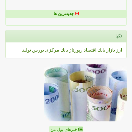
جدیدترین ها
تگها
ارز
بازار
بانك
اقتصاد
رپورتاژ
بانك مركزی
بورس
تولید
خبرهای پول من