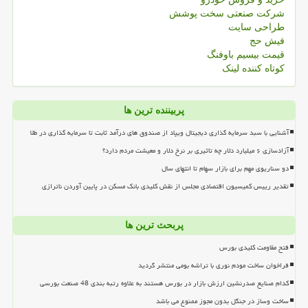
شرکت صنعتی سخت پوشش
طراحی سایت
فیش حج
قیمت بیسیم باوفنگ
کوتاه کننده لینک
پربیننده ترین ها
آشنایی با سبد سرمایه گذاری دیجیتال ویپاد از صندوق های درآمد ثابت تا سرمایه گذاری در طلا
آزادسازی ۶ میلیارد دلار چه تاثیری بر نرخ دلار و معیشت مردم دارد؟
دو سناریوی مهم برای بازار سهام تا انتهای سال
تقدیر رییس کمیسیون اقتصادی مجلس از نقش کلیدی بانک مسکن در پایین آوردن ناترازی
پربحث ترین ها
فتح مقاومت کلیدی بورس
فراخوان ساخت مودم نوری با تراشه بومی منتشر گردید
کدام صنایع صدرنشین ارزش بازار در بورس هستند به علاوه رتبه بندی 48 صنعت بورسی
ساخت وساز در جنگل بدون مجوز ممنوع می باشد