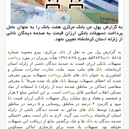
به گزارش پول من بانك مركزی هفت بانك را به عنوان عامل
پرداخت تسهیلات بانكی ارزان قیمت به صدمه دیدگان ناشی
از زلزله استان كرمانشاه تعیین نمود.
به گزارش
پول
من به نقل از
بانك
مركزی، پیرو مصوبه شماره
۱۰۵۸۱۵‏/ت۵۴۸۴۹هـ مورخ ۲۵‏/۸‏/۱۳۹۶ هیأت وزیران در مورد
پرداخت
تسهیلات بانكی ارزان قیمت به صدمه دیدگان ناشی از زلزله استان
كرمانشاه،
بانك
های ملی، سپه، ملت، تجارت، صادرات، مسكن و
كشاورزی به عنوان
بانك
های عامل
پرداخت
تسهیلات مزبور معرفی
شدند كه اعطای تسهیلات توسط
بانك
های یاد شده صرفا" با معرفی
متقاضی (ساكن در مناطق صدمه دیده از زلزله) با استفاده از بنیاد
مسكن انقلاب اسلامی قابل
پرداخت
است. بر این اساس مبلغ ۷ هزار
و ششصد و هفتاد و پنج میلیارد ریال تسهیلات بانكی ارزان قیمت (با
سود و كارمزد ۴ درصد در مناطق روستایی و ۵ درصد در مناطق
شهری) توسط
بانك
های مذكور به صدمه دیدگان ناشی از زلزله
استان كرمانشاه
پرداخت
می گردد. لازم به ذكر است بدهی احتمالی
صدمه دیدگان به
بانك
ها و چك برگشتی مانع از دریافت این تسهیلات
نخواهد بود. تسهیلات یاد شده برای بازسازی اماكن مسكونی