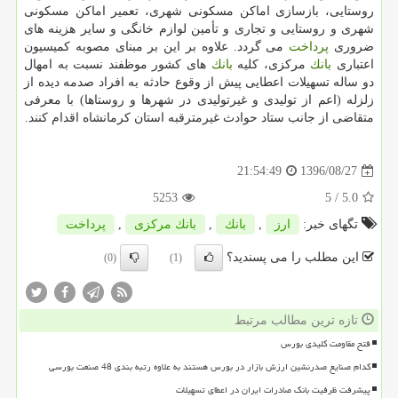
روستایی، بازسازی اماكن مسكونی شهری، تعمیر اماكن مسكونی
شهری و روستایی و تجاری و تأمین لوازم خانگی و سایر هزینه های
ضروری
پرداخت
می گردد. علاوه بر این بر مبنای مصوبه كمیسیون
اعتباری
بانك
مركزی، كلیه
بانك
های كشور موظفند نسبت به امهال
دو ساله تسهیلات اعطایی پیش از وقوع حادثه به افراد صدمه دیده از
زلزله (اعم از تولیدی و غیرتولیدی در شهرها و روستاها) با معرفی
متقاضی از جانب ستاد حوادث غیرمترقبه استان كرمانشاه اقدام كنند.
1396/08/27
21:54:49
5253
/ 5
5.0
تگهای خبر:
ارز
,
بانك
,
بانك مركزی
,
پرداخت
این مطلب را می پسندید؟
(0)
(1)
تازه ترین مطالب مرتبط
فتح مقاومت کلیدی بورس
کدام صنایع صدرنشین ارزش بازار در بورس هستند به علاوه رتبه بندی 48 صنعت بورسی
پیشرفت ظرفیت بانک صادرات ایران در اعطای تسهیلات