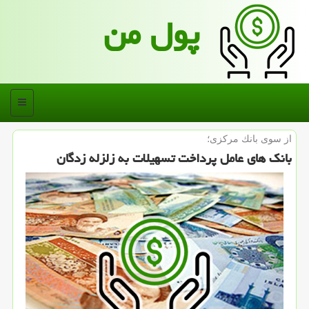
پول من
منو
از سوی بانك مركزی؛
بانك‎ های عامل پرداخت تسهیلات به زلزله زدگان