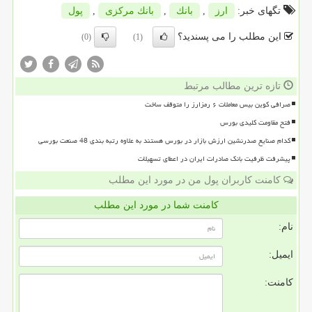
تگهای خبر:
ارز
,
بانك
,
بانك مركزی
,
پول
این مطلب را می پسندید؟
(0)
(1)
تازه ترین مطالب مرتبط
صرافی کوین بیس معاملات ۶ رمزارز را متوقف ساخت
فتح مقاومت کلیدی بورس
کدام صنایع صدرنشین ارزش بازار در بورس هستند به علاوه رتبه بندی 48 صنعت بورسی
پیشرفت ظرفیت بانک صادرات ایران در اعطای تسهیلات
کامنت کاربران پول من در مورد این مطلب
کامنت شما در مورد این مطلب
نام:
ایمیل:
کامنت: