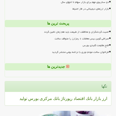
دو سناریوی مهم برای بازار سهام تا انتهای سال
بازار ارزهای دیجیتالی در فاز احتیاط
پربحث ترین ها
امنیت گردشگران و محافظت از طبیعت باید هم زمان تامین گردد
صرافی کوین بیس معاملات ۶ رمزارز را متوقف ساخت
فتح مقاومت کلیدی بورس
فراخوان ساخت مودم نوری با تراشه بومی منتشر گردید
جدیدترین ها
تگها
ارز
بازار
بانك
اقتصاد
رپورتاژ
بانك مركزی
بورس
تولید