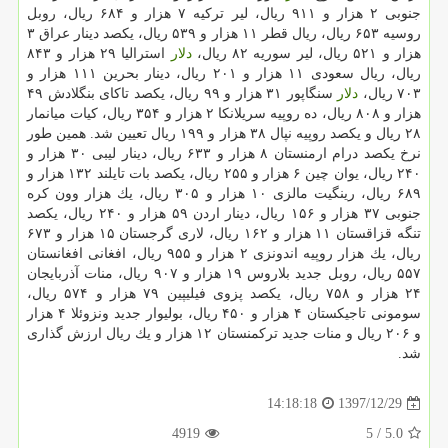
جنوبی ۲ هزار و ۹۱۱ ریال، لیر تركیه ۷ هزار و ۶۸۴ ریال، روبل
روسیه ۶۵۳ ریال، ریال قطر ۱۱ هزار و ۵۳۹ ریال، یكصد دینار عراق ۳
هزار و ۵۲۱ ریال، لیر سوریه ۸۲ ریال،
دلار
استرالیا ۲۹ هزار و ۸۴۳
ریال، ریال سعودی ۱۱ هزار و ۲۰۱ ریال، دینار بحرین ۱۱۱ هزار و
۷۰۳ ریال،
دلار
سنگاپور ۳۱ هزار و ۹۹ ریال، یكصد تاكای بنگلادش ۴۹
هزار و ۸۰۸ ریال، ده روپیه سریلانكا ۲ هزار و ۳۵۴ ریال، كیات میانمار
۲۸ ریال و یكصد روپیه نپال ۳۸ هزار و ۱۹۹ ریال تعیین شد. همین طور
نرخ یكصد درام ارمنستان ۸ هزار و ۶۳۳ ریال، دینار لیبی ۳۰ هزار و
۲۴۰ ریال، یوان چین ۶ هزار و ۲۵۵ ریال، یكصد بات تایلند ۱۳۲ هزار و
۶۸۹ ریال، رینگیت مالزی ۱۰ هزار و ۳۰۵ ریال، یك هزار وون كره
جنوبی ۳۷ هزار و ۱۵۶ ریال، دینار اردن ۵۹ هزار و ۲۴۰ ریال، یكصد
تنگه قزاقستان ۱۱ هزار و ۱۶۲ ریال، لاری گرجستان ۱۵ هزار و ۶۷۳
ریال، یك هزار روپیه اندونزی ۲ هزار و ۹۵۵ ریال، افغانی افغانستان
۵۵۷ ریال، روبل جدید بلاروس ۱۹ هزار و ۹۰۷ ریال، منات آذربایجان
۲۴ هزار و ۷۵۸ ریال، یكصد پزوی فیلیپین ۷۹ هزار و ۵۷۴ ریال،
سومونی تاجیكستان ۴ هزار و ۴۵۰ ریال، بولیوار جدید ونزوئلا ۴ هزار
و ۲۰۶ ریال و منات جدید تركمنستان ۱۲ هزار و یك ریال ارزش گذاری
شد.
1397/12/29
14:18:18
4919
/ 5
5.0