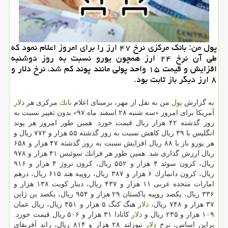
پول من: بانك مركزی نرخ ۴۷ ارز را برای امروز اعلام نمود كه
طی آن نرخ ۲۴ ارز همچون یورو نسبت به روز دوشنبه
افزایش و قیمت ۱۵ واحد پولی مانند پوند كم شد، نرخ دلار و
۸ ارز دیگر باز ثابت بود.
به گزارش
پول
من به نقل از مهر، برمبنای اعلام
بانك
مركزی هر
دلار
آمریكا برای امروز «سه شنبه ۲۸ اسفند ماه ۹۷» بدون تغییر نسبت به
روز گذشته ۴۲ هزار ریال قیمت خورد. همین طور امروز هر پوند
انگلیس با ۳۹ ریال كاهش نسبت به روز گذشته ۵۵ هزار و ۷۷۲ ریال و
هر یورو باز با ۸۸ ریال افزایش نسبت به روز گذشته ۴۷ هزار و ۶۵۸
ریال ارزش گذاری شد. همین طور هر فرانك سوئیس ۴۱ هزار و ۹۷۸
ریال، كرون سوئد ۴ هزار و ۵۵۲ ریال، كرون نروژ ۴ هزار و ۹۱۶
ریال، كرون دانمارك ۶ هزار و ۳۸۷ ریال، روپیه هند ۶۱۵ ریال، درهم
امارات متحده عربی ۱۱ هزار و ۴۳۷ ریال، دینار كویت ۱۳۸ هزار و
۳۳۶ ریال، یكصد روپیه پاكستان ۲۹ هزار و ۹۵۴ ریال، یكصد ین ژاپن
۳۷ هزار و ۷۴۸ ریال،
دلار
هنگ كنگ ۵ هزار و ۳۵۱ ریال، ریال عمان
۱۰۹ هزار و ۲۳۵ ریال و
دلار
كانادا ۳۱ هزار و ۵۰۶ ریال قیمت خورد.
براین اساس، نرخ
دلار
نیوزلند ۲۸ هزار و ۸۱۴ ریال، راند آفریقای