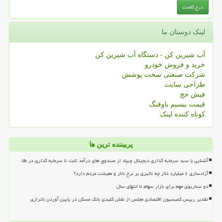
لینک دوستان ما
آب شیرین کن - دستگاه آب شیرین کن
خرید و فروش خودرو
شرکت صنعتی سخت پوشش
طراحی سایت
فیش حج
قیمت بیسیم باوفنگ
کوتاه کننده لینک
پربیننده ترین ها
آشنایی با سبد سرمایه گذاری دیجیتال ویپاد از صندوق های درآمد ثابت تا سرمایه گذاری در طلا
آزادسازی ۶ میلیارد دلار چه تاثیری بر نرخ دلار و معیشت مردم دارد؟
دو سناریوی مهم برای بازار سهام تا انتهای سال
تقدیر رییس کمیسیون اقتصادی مجلس از نقش کلیدی بانک مسکن در پایین آوردن ناترازی