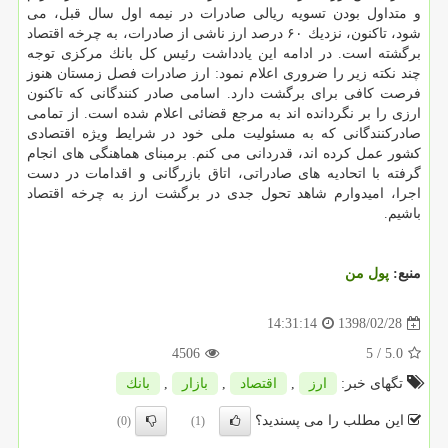
و متداول بودن تسویه ریالی صادرات در نیمه اول سال قبل، می
شود، تاكنون، نزدیك ۶۰ درصد ارز ناشی از صادرات، به چرخه اقتصاد
برگشته است. در ادامه این یادداشت رئیس كل بانك مركزی توجه
چند نكته زیر را ضروری اعلام نمود: ارز صادرات فصل زمستان هنوز
فرصت كافی برای برگشت دارد. اسامی صادر كنندگانی كه تاكنون
ارزی را بر نگردانده اند به مرجع قضائی اعلام شده است. از تمامی
صادركنندگانی كه به مسئولیت ملی خود در شرایط ویژه اقتصادی
كشور عمل كرده اند، قدردانی می كنم. برمبنای هماهنگی های انجام
گرفته با اتحادیه های صادراتی، اتاق بازرگانی و اقدامات در دست
اجرا، امیدوارم شاهد تحول جدی در برگشت ارز به چرخه اقتصاد
باشیم.
منبع:
پول من
1398/02/28
14:31:14
4506
/ 5
5.0
تگهای خبر:
ارز
,
اقتصاد
,
بازار
,
بانك
این مطلب را می پسندید؟
(0)
(1)