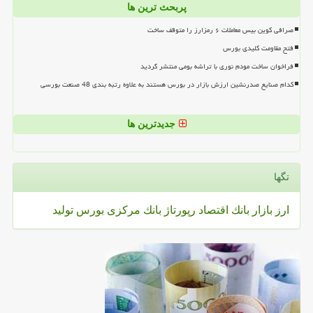
پربحث ترین ها
صرافی کوین بیس معاملات ۶ رمزارز را متوقف ساخت
فتح مقاومت کلیدی بورس
فراخوان ساخت مودم نوری با تراشه بومی منتشر گردید
کدام صنایع صدرنشین ارزش بازار در بورس هستند به علاوه رتبه بندی 48 صنعت بورسی
جدیدترین ها
تگها
ارز
بازار
بانك
اقتصاد
رپورتاژ
بانك مركزی
بورس
تولید