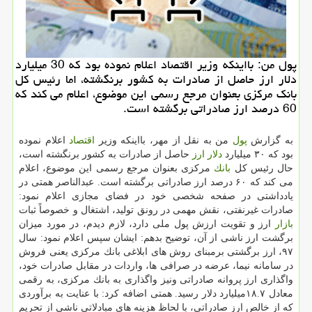
پول من: بااینكه وزیر اقتصاد اعلام نموده بود كه 30 میلیارد
دلار ارز حاصل از صادرات به كشور برنگشته، اما رئیس كل
بانك مركزی بعنوان مرجع رسمی این موضوع، اعلام می كند كه
60 درصد ارز صادراتی برگشته است.
به گزارش
پول
من به نقل از مهر، بااینكه وزیر
اقتصاد
اعلام نموده
بود كه ۳۰ میلیارد
دلار
ارز
حاصل از صادرات به كشور برنگشته است،
حال رئیس كل
بانك
مركزی بعنوان مرجع رسمی این موضوع، اعلام
می كند كه ۶۰ درصد ارز صادراتی برگشته است. عبدالناصر همتی در
یادداشتی در صفحه شخصی خود در فضای مجازی اعلام نمود:
صادرات غیرنفتی، نقش مهمی در رونق تولید، اشتغال و خصوصاً ثبات
بازار
ارز و تقویت ارزش پول ملی دارد، لازم دیدم، در مورد میزان
برگشت ارز ناشی از آن، توضیح بدهم: ایشان سپس اعلام نمود: سال
۹۷، ارز برگشتی برمبنای روش های ابلاغی بانك مركزی یعنی فروش
در سامانه نیما، عرضه در صرافی ها، واردات در مقابل صادرات خود،
واگذاری ارز پروانه صادراتی ونیز واگذاری به بانك مركزی، به رقمی
معادل ۱۸.۷میلیارد دلار رسید. همتی اضافه كرد: با عنایت به برآوردی
كه از خالص ارز صادراتی، با لحاظ هزینه های مبادلاتی ناشی از تحریم