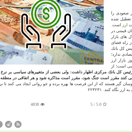
 صعودی را
تعطیل شده
مت
ارز
است.
ان قیمتی در
ل های بازار
ز راه فضای
یس كل بانك
صادی ندارد؛
 بازار ارز
اسی است؛ از
ئیس كل بانك مركزی اظهار داشت: ولی بعضی از متغییرهای سیاسی بر نرخ ار
 می كنند مقرر است جنگ شود، مقرر است مذاكره شود و هر اتفاقی در منطقه ا
سان گیر هستند كه از این فرصت ها بهره برده و جو روانی ایجاد می كنند تا نرخ
ز نگاه كنند. ۲۲۳۲۳۱
4838
/ 5
5.0