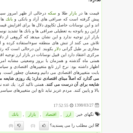
قیمت ها در
بازار
طلا و
سكه
درحالی از ظهر امروز سیر
پیش گرفته است كه صرافی های آزاد و بانكی و
بانك
ها 
اند و این نوسانات حاصل تكاپوی دلال ها برای افزایش قی
ازاین رو باتوجه به تعطیلی صرافی ها و بانك ها تشدید نوس
بازار ارز توجیه ندارد و این نشان میدهد كه گروهی از دلا
تلاش می كنند از تنش های منطقه سوءاستفاده كرده و ا
مجازی بر طبل گرانی
دلار
بكوبند. این درحالی است كه رئ
مركزی اعتقاد دارد این قبیل نوسانات در بازار ارز توجیه اقت
همتی ماه گذشته و همزمان با بروز وضعیتی مشابه امروز
اظهار داشته بود: نرخ ارز تابع متغییرهای اقتصادی و سی
بابت متغییرهای اقتصادی می دانیم وضعمان چطور است.
ر
می گذارد كه اصلاً مبنای اقتصادی ندارد؛ یك روزی شایعه
شایعه برای آن درست می كنند.
همتی تاكید كرد: یك عده نو
بالا و پایین كنند. مردم عزیز نباید تابع این متغییرهای سیاسی به ار
1398/03/27
17:52:55
تگهای خبر:
ارز
,
اقتصاد
,
بازار
,
بانك
این مطلب را می پسندید؟
(0)
(1)