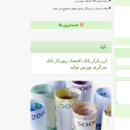
رتبه بندی 48 صنعت بورسی
ساخت وساز در جنگل بدون مجوز ممنوع می باشد
جدیدترین ها
تگها
ارز
بازار
بانك
اقتصاد
رپورتاژ
بانك
مركزی
بورس
تولید