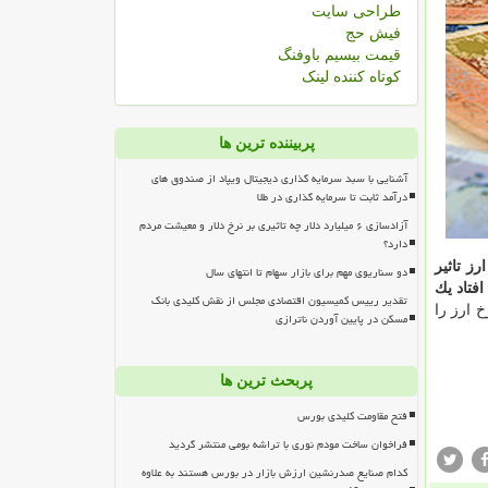
طراحی سایت
فیش حج
قیمت بیسیم باوفنگ
کوتاه کننده لینک
پربیننده ترین ها
آشنایی با سبد سرمایه گذاری دیجیتال ویپاد از صندوق های
درآمد ثابت تا سرمایه گذاری در طلا
آزادسازی ۶ میلیارد دلار چه تاثیری بر نرخ دلار و معیشت مردم
دارد؟
ز تاثیر
دو سناریوی مهم برای بازار سهام تا انتهای سال
فتاد یك
تقدیر رییس کمیسیون اقتصادی مجلس از نقش کلیدی بانک
 ارز را
مسکن در پایین آوردن ناترازی
پربحث ترین ها
فتح مقاومت کلیدی بورس
فراخوان ساخت مودم نوری با تراشه بومی منتشر گردید
کدام صنایع صدرنشین ارزش بازار در بورس هستند به علاوه