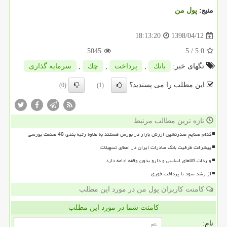
منبع:
پول من
1398/04/12
18:13:20
5045
/ 5
5.0
تگهای خبر:
بانك
,
پرداخت
,
چك
,
سرمایه گذاری
این مطلب را می پسندید؟
(0)
(1)
تازه ترین مطالب مرتبط
کدام صنایع صدرنشین ارزش بازار در بورس هستند به علاوه رتبه بندی 48 صنعت بورسی
پیشرفت ظرفیت بانک صادرات ایران در اعطای تسهیلات
واردات کالاهای اساسی و دارو بدون وقفه ادامه دارد
از رشد سود تا پرداخت فوری
کامنت کاربران پول من در مورد این مطلب
کامنت شما در مورد این مطلب
نام: