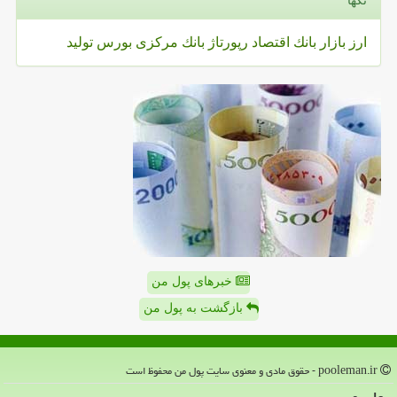
تگها
ارز
بازار
بانك
اقتصاد
رپورتاژ
بانك مركزی
بورس
تولید
خبرهای پول من
بازگشت به پول من
pooleman.ir - حقوق مادی و معنوی سایت پول من محفوظ است