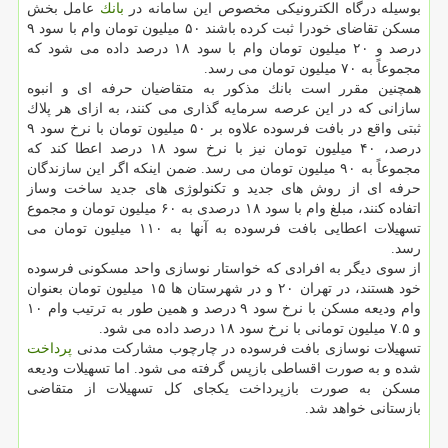
بوسیله درگاه الكترونیكی مخصوص این سامانه در
بانك
عامل بخش
مسكن تقاضای خودرا ثبت كرده باشند ۵۰ میلیون تومان وام با سود ۹
درصد و ۲۰ میلیون تومان وام با سود ۱۸ درصد داده می شود كه
مجموعاً به ۷۰ میلیون تومان می رسد.
همچنین مقرر است بانك مذكور به متقاضیان حرفه ای و انبوه
سازانی كه در این عرصه سرمایه گذاری می كنند، به ازای هر پلاك
ثبتی واقع در بافت فرسوده علاوه بر ۵۰ میلیون تومان با نرخ سود ۹
درصد، ۴۰ میلیون تومان نیز با نرخ سود ۱۸ درصد اعطا كند كه
مجموعاً به ۹۰ میلیون تومان می رسد. ضمن اینكه اگر این سازندگان
حرفه ای از روش های جدید و تكنولوژی های جدید ساخت وساز
اتفاده كنند، مبلغ وام با سود ۱۸ درصدی به ۶۰ میلیون تومان و مجموع
تسهیلات اعطایی بافت فرسوده به آنها به ۱۱۰ میلیون تومان می
رسد.
از سوی دیگر به افرادی كه خواستار نوسازی واحد مسكونی فرسوده
خود هستند، در تهران ۲۰ و در شهرستان ها ۱۵ میلیون تومان بعنوان
وام ودیعه مسكن با نرخ سود ۹ درصد و همین طور به ترتیب وام ۱۰
و ۷.۵ میلیون تومانی با نرخ سود ۱۸ درصد داده می شود.
تسهیلات نوسازی بافت فرسوده در چارچوب مشاركت مدنی
پرداخت
شده و به صورت اقساطی بازپس گرفته می شود. اما تسهیلات ودیعه
مسكن به صورت بازپرداخت یكجای كل تسهیلات از متقاضی
بازستانی خواهد شد.