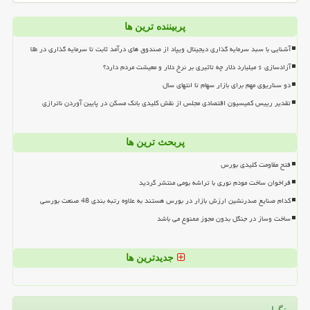
پربیننده ترین ها
آشنایی با سبد سرمایه گذاری دیجیتال ویپاد از صندوق های درآمد ثابت تا سرمایه گذاری در طلا
آزادسازی ۶ میلیارد دلار چه تاثیری بر نرخ دلار و معیشت مردم دارد؟
دو سناریوی مهم برای بازار سهام تا انتهای سال
تقدیر رییس کمیسیون اقتصادی مجلس از نقش کلیدی بانک مسکن در پایین آوردن ناترازی
پربحث ترین ها
فتح مقاومت کلیدی بورس
فراخوان ساخت مودم نوری با تراشه بومی منتشر گردید
کدام صنایع صدرنشین ارزش بازار در بورس هستند به علاوه رتبه بندی 48 صنعت بورسی
ساخت وساز در جنگل بدون مجوز ممنوع می باشد
جدیدترین ها