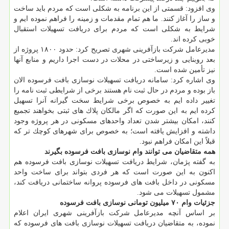
وی افزود: قسمتی از این برنامه به شكلی است كه مردم باید ساخت
و ساز را آغاز كنند. ما هم تمام مقدمات و زمینه را فراهم نموده ایم و
شرایط به شكلی است كه مردم برای دریافت تسهیلات استقبال
خوبی كرده اند.
مدیرعامل شركت بازآفرینی شهری تصریح كرد: حدود ۱۸۰۰ پروژه از
بعد روبنایی و زیرساختی در محلات در دست اجرا داریم و منابع آنها
نیز تأمین شده است.
وی اشاره كرد: سامانه دریافت تسهیلات نوسازی بافت فرسوده الان
باز بوده و مردم در حال ثبت نام هستند برخی از شرایطی ثبت نامه را
تغییر داده ایم به خصوص برخی شرایط سخت گیرانه آنرا تسهیل
كرده ایم به این صورت كه اگر مالكان پلاك های ثبتی بخواهند تجمیع
كنند، امكان بیشتر شدن تعداد واحدهای مسكونی در هر پروژه وجود
داشته و افزایش یافته است؛ به خصوص برای شهرهای كوچك تر كه
قبلاً این امكان فراهم نبود.
همه متقاضیان می توانند وام نوسازی بافت فرسوده بگیرند
به گفته پژمان، شرایط دریافت تسهیلات نوسازی بافت فرسوده هم
اكنون به این صورت است كه هر فردی بتواند برای ساخت واحد
مسكونی در داخل بافت های فرسوده پروانه ساختمانی دریافت كند،
مشمول تسهیلات می شود.
جزئیات وام ۷۰ میلیون تومانی نوسازی بافت فرسوده
بر اساس آنچه مدیرعامل شركت بازآفرینی شهری ایران اعلام
نموده، به متقاضیان دریافت تسهیلات نوسازی بافت های فرسوده كه