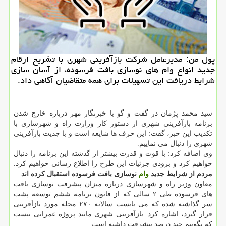
پول من: مدیرعامل شركت بازآفرینی شهری با تشریح ارقام
جدید انواع وام های نوسازی بافت فرسوده، از آسان سازی
شرایط دریافت این تسهیلات برای همه متقاضیان آگاهی داد.
سید محمد پژمان در گفت و گو با خبرنگار مهر درباره خارج شدن
برنامه بازآفرینی شهری از دستور كار وزارت راه و شهرسازی با
تكذیب این خبر، گفت: این حرف ها شایعه است و با جدیت بازآفرینی
شهری را دنبال می نماییم.
وی اضافه كرد: با قوت و قدرت بیشتر از گذشته این برنامه را دنبال
خواهیم كرد و بزودی جزئیات این طرح را اطلاع رسانی خواهیم كرد.
مردم از شرایط جدید
وام
نوسازی بافت فرسوده استقبال كرده اند
معاون وزیر راه و شهرسازی درباره میزان پیشرفت نوسازی بافت
های فرسوده طی ۲ سالی كه از قانون برنامه ششم توسعه پشت
سر گذاشته شده كه می بایست سالانه ۲۷۰ محله مورد بازآفرینی
قرار گیرد، اشاره كرد: بازآفرینی شهری مانند پروژه عمرانی نیست
كه بگوییم چند درصد پیشرفت داشته است.