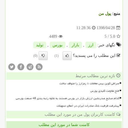
منبع:
پول من
1398/04/28
11:28:36
4489
/ 5
5.0
تگهای خبر:
ارز
,
بازار
,
بورس
,
تولید
این مطلب را می پسندید؟
(0)
(1)
تازه ترین مطالب مرتبط
صرافی کوین بیس معاملات ۶ رمزارز را متوقف ساخت
فتح مقاومت کلیدی بورس
کدام صنایع صدرنشین ارزش بازار در بورس هستند به علاوه رتبه بندی 48 صنعت بورسی
پیشرفت ظرفیت بانک صادرات ایران در اعطای تسهیلات
کامنت کاربران پول من در مورد این مطلب
کامنت شما در مورد این مطلب