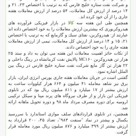
و شركت نفت ستاره خلیج فارس كه به ترتیب با اختصاص ۲۳، ۲۱ و
۱۴ درصد از ارزش كل معاملات، ۵۴ درصد از ارزش معاملات هفته
جاری را از آن خود كرده اند.
همچنین طی این هفته سه
كالا
در بازار فیزیكی فرآورده های
هیدروكربوری كه بیشترین ارزش معاملات را به خود اختصاص داده اند
عبارتند از: هیدروكربن، نفتای سبك و گازمایع كه به ترتیب با اختصاص
۲۱، ۱۵ و ۱۴ درصد از ارزش كل معاملات، نیمی از ارزش معاملات
هفته جاری را به خود اختصاص دادند.
از نكات حائز اهمیت معاملات این هفته می توان به داد و ستد ۲۵
هزار تن هیدروكربن MC۱۶۰ پالایش نفت كرمانشاه در رینگ داخلی و
۲۲ هزار تن گاز مایع شركت نفت ستاره خلیج فارس در رینگ بین
الملل اشاره نمود.
گفتنی است در جریان معاملات هفته جاری بورس انرژی ایران، بازار
برق نیز شاهد معامله ۴۱ میلیون و ۶۶۴ هزار كیلووات ساعت به
ارزش بیشتر از ۱۷ میلیارد و ۸۱۱ میلیون ریال بود كه در تابلوی
فیزیكی این بازار و از طرف نیروگاه های پرند مپنا و سیكل تركیبی
ارومیه برای دوره مصرف مرداد ماه ۹۸ و دوره تحویل ماهانه ارائه
شد.
همچنین، در تابلوی قراردادهای سلف موازی استاندارد با سررسید
یكسال و بیشتر در نماد "سنفت ۹۸۳"، تعداد ۴۵، ۲۰۰ قرارداد به
ارزش بیشتر از ۳۹۹ میلیارد و ۸۷۶ میلیون ریال مورد معامله قرار
گرفت.