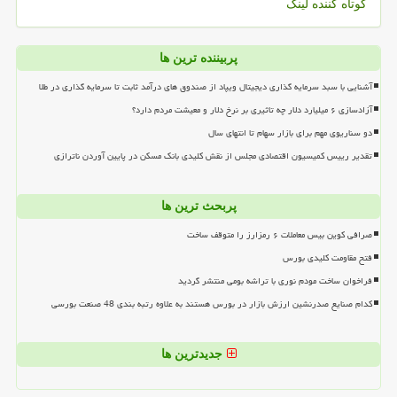
کوتاه کننده لینک
پربیننده ترین ها
آشنایی با سبد سرمایه گذاری دیجیتال ویپاد از صندوق های درآمد ثابت تا سرمایه گذاری در طلا
آزادسازی ۶ میلیارد دلار چه تاثیری بر نرخ دلار و معیشت مردم دارد؟
دو سناریوی مهم برای بازار سهام تا انتهای سال
تقدیر رییس کمیسیون اقتصادی مجلس از نقش کلیدی بانک مسکن در پایین آوردن ناترازی
پربحث ترین ها
صرافی کوین بیس معاملات ۶ رمزارز را متوقف ساخت
فتح مقاومت کلیدی بورس
فراخوان ساخت مودم نوری با تراشه بومی منتشر گردید
کدام صنایع صدرنشین ارزش بازار در بورس هستند به علاوه رتبه بندی 48 صنعت بورسی
جدیدترین ها