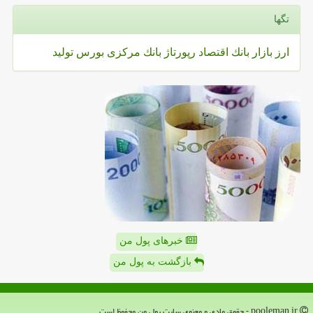
تگها
ارز
بازار
بانك
اقتصاد
رپورتاژ
بانك مركزی
بورس
تولید
خبرهای پول من
بازگشت به پول من
pooleman.ir - حقوق مادی و معنوی سایت پول من محفوظ است