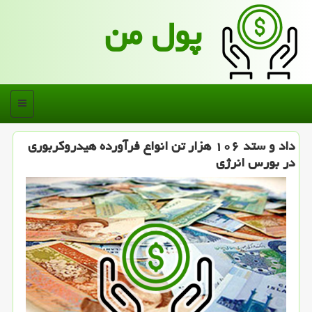
پول من
منو
داد و ستد ۱۰۶ هزار تن انواع فرآورده هیدروكربوری
در بورس انرژی