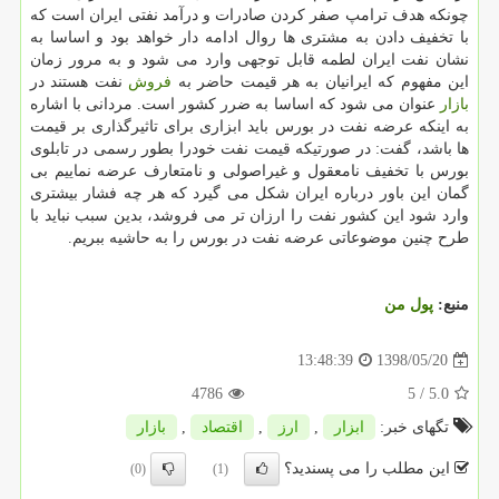
چونكه هدف ترامپ صفر كردن صادرات و درآمد نفتی ایران است كه
با تخفیف دادن به مشتری ها روال ادامه دار خواهد بود و اساسا به
نشان نفت ایران لطمه قابل توجهی وارد می شود و به مرور زمان
این مفهوم كه ایرانیان به هر قیمت حاضر به
فروش
نفت هستند در
بازار
عنوان می شود كه اساسا به ضرر كشور است. مردانی با اشاره
به اینكه عرضه نفت در بورس باید ابزاری برای تاثیرگذاری بر قیمت
ها باشد، گفت: در صورتیكه قیمت نفت خودرا بطور رسمی در تابلوی
بورس با تخفیف نامعقول و غیراصولی و نامتعارف عرضه نماییم بی
گمان این باور درباره ایران شكل می گیرد كه هر چه فشار بیشتری
وارد شود این كشور نفت را ارزان تر می فروشد، بدین سبب نباید با
طرح چنین موضوعاتی عرضه نفت در بورس را به حاشیه ببریم.
منبع:
پول من
1398/05/20
13:48:39
4786
/ 5
5.0
تگهای خبر:
ابزار
,
ارز
,
اقتصاد
,
بازار
این مطلب را می پسندید؟
(0)
(1)