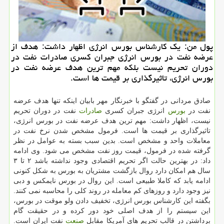
پول من: یك كارشناس بورس انرژی اظهار داشت: هدف از
عرضه نفت در بورس انرژی جبران كسری صادرات نفت در
دوران تحریم نیست بلكه مهم ترین هدف عرضه نفت در
بورس انرژی، تاثیرگذاری بر قیمت ها است.
صادق مردانی در گفتگو با خبرنگار مهر بابیان اینكه تنها هدف عرضه
نفت در
بورس
انرژی جبران كسری
صادرات
نفت در دوران تحریم
نیست، اظهار داشت: مهم ترین هدف عرضه نفت در بورس انرژی،
تاثیرگذاری بر قیمت ها است. فرمول مشخص شدن نرخ نفت در
معاملات واحد و مشخص است. بدین سبب بسته به عوامل در نظر
گرفته شده در فرمول، قیمت روز نفت مشخص می شود. وی ادامه
داد: در بهترین حالت اگر تحریم اقتصادی وجود نداشته باشد ۲ تا ۳
سال هم امكان دارد روال بازگشت مشتریان به بورس به شكل كنونی
ادامه یابد كه كاملا طبیعی است. این روال در بورس نایمكس و دبی
نیز وجود دارد و روزهای كم معامله در روند كلی را محاسبه نمی كنند.
بگفته این كارشناس بورس انرژی، تخفیف دادن ولو موقت در بورس،
این سیستم را از هدف اصلی خود دور كرده و در حقیقت گام
برداشتن در قالب تحریم های آمریكا مقابل
صنعت
نفت ایران است.