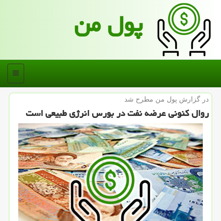
پول من
منو
در گزارش پول من مطرح شد
روال كنونی عرضه نفت در بورس انرژی طبیعی است