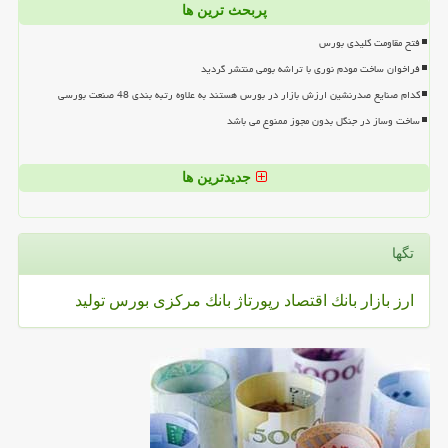
پربحث ترین ها
فتح مقاومت کلیدی بورس
فراخوان ساخت مودم نوری با تراشه بومی منتشر گردید
کدام صنایع صدرنشین ارزش بازار در بورس هستند به علاوه رتبه بندی 48 صنعت بورسی
ساخت وساز در جنگل بدون مجوز ممنوع می باشد
جدیدترین ها
تگها
ارز
بازار
بانك
اقتصاد
رپورتاژ
بانك مركزی
بورس
تولید