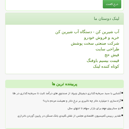
لینک دوستان ما
آب شیرین کن - دستگاه آب شیرین کن
خرید و فروش خودرو
شرکت صنعتی سخت پوشش
طراحی سایت
فیش حج
قیمت بیسیم باوفنگ
کوتاه کننده لینک
پربیننده ترین ها
آشنایی با سبد سرمایه گذاری دیجیتال ویپاد از صندوق های درآمد ثابت تا سرمایه گذاری در طلا
آزادسازی ۶ میلیارد دلار چه تاثیری بر نرخ دلار و معیشت مردم دارد؟
دو سناریوی مهم برای بازار سهام تا انتهای سال
تقدیر رییس کمیسیون اقتصادی مجلس از نقش کلیدی بانک مسکن در پایین آوردن ناترازی