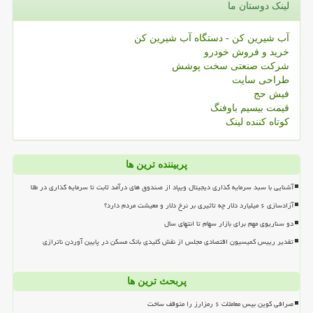
لینک دوستان ما
آب شیرین کن - دستگاه آب شیرین کن
خرید و فروش خودرو
شرکت صنعتی سخت پوشش
طراحی سایت
فیش حج
قیمت بیسیم باوفنگ
کوتاه کننده لینک
پربیننده ترین ها
آشنایی با سبد سرمایه گذاری دیجیتال ویپاد از صندوق های درآمد ثابت تا سرمایه گذاری در طلا
آزادسازی ۶ میلیارد دلار چه تاثیری بر نرخ دلار و معیشت مردم دارد؟
دو سناریوی مهم برای بازار سهام تا انتهای سال
تقدیر رییس کمیسیون اقتصادی مجلس از نقش کلیدی بانک مسکن در پایین آوردن ناترازی
پربحث ترین ها
صرافی کوین بیس معاملات ۶ رمزارز را متوقف ساخت