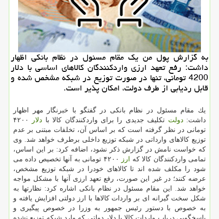
به گزارش پول من یك مقام مسئول در نظام بانكی اظهار
داشت: رفع تعهد ارزی واردكنندگان كالاهای اساسی با دلار
4200 تومانی، تنها در صورت توزیع در شبكه مشخص شده و
قابل ردیابی از طرف دولت، امكان پذیر است.
یك مقام مسئول در نظام بانكی در گفتگو با خبرنگار مهر اظهار
داشت:
دولت
تكلیف جدیدی را برای واردكنندگان كالا با
دلار
۴۲۰۰
تومانی در نظر گرفته است كه بر اساس آن، تخلفات مبتنی بر عدم
توزیع كالاهای وارداتی در شبكه توزیع داخلی برطرف خواهد شد. وی
كه خواست نامش در گزارش ذكر نشود، اضافه كرد: بر این اساس،
تمامی واردكنندگان كالا كه
ارز
۴۲۰۰ تومانی به آنها تخصیص داده می
شود را مكلف شده اند تا كالاهای خودرا در شبكه توزیع مشخص،
عرضه كنند؛ در غیر این صورت، رفع تعهد ارزی آنها با مشكل مواجه
خواهد شد. این مقام مسئول در نظام بانكی اشاره كرد: نظارتها به
شكل سخت گیرانه ای بر واردات كالاها با ارز دولتی افزایش یافته و
به خصوص با دستور رئیس جمهور به وزرا در خصوص پیگیری و
پاسخگویی درباب واردات كالا با دلار دولتی كه وارد شبكه توزیع نشده