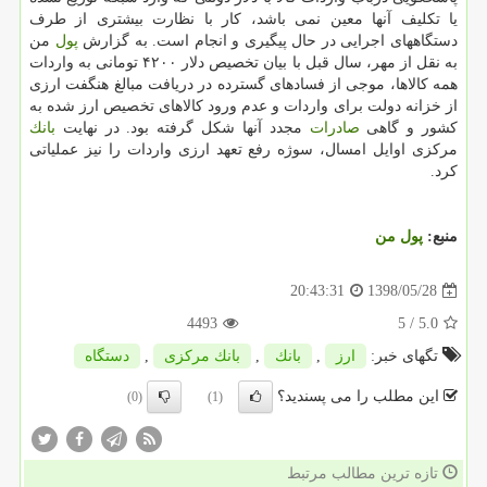
یا تكلیف آنها معین نمی باشد، كار با نظارت بیشتری از طرف
دستگاههای اجرایی در حال پیگیری و انجام است. به گزارش
پول
من
به نقل از مهر، سال قبل با بیان تخصیص دلار ۴۲۰۰ تومانی به واردات
همه كالاها، موجی از فسادهای گسترده در دریافت مبالغ هنگفت ارزی
از خزانه دولت برای واردات و عدم ورود كالاهای تخصیص ارز شده به
كشور و گاهی
صادرات
مجدد آنها شكل گرفته بود. در نهایت
بانك
مركزی اوایل امسال، سوژه رفع تعهد ارزی واردات را نیز عملیاتی
كرد.
منبع:
پول من
1398/05/28
20:43:31
4493
/ 5
5.0
تگهای خبر:
ارز
,
بانك
,
بانك مركزی
,
دستگاه
این مطلب را می پسندید؟
(0)
(1)
تازه ترین مطالب مرتبط