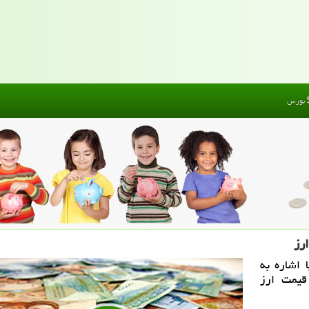
بورس
رز
اشاره به
قیمت ارز