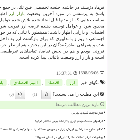
فرهاد دژپسند در حاشیه جلسه تخصصی فین تك، در جمع خب
پاسخ به پرسشی در مورد آخرین وضعیت
بازار
ارز
اظها
سیاست هایی كه از مدتها قبل اتخاذ شده تلاش شده عوامل
محدود شود و عوامل توسعه دهنده عرضه ارز تقویت شود.
اقتصادی و دارایی اظهار داشت: همینطور با ثباتی كه در ح
اجتماعی داریم و با تدابیری كه برای بازگشت ارز به داخل
شده و همراهی صادركنندگان در این بخش، هم از نظر عرض
فزونی بودیم و هم در بخش تقاضا، تقاضاهای غیرطبیعی
است و بازار ارز وضعیت باثباتی پیدا كرده است.
1398/06/06
13:37:31
تگهای خبر:
ارز
,
اقتصاد
,
امور اقتصادی
,
باز
این مطلب را می پسندید؟
(0)
(1)
تازه ترین مطالب مرتبط
فتح مقاومت کلیدی بورس
فراخوان ساخت مودم نوری با تراشه بومی منتشر گردید
کدام صنایع صدرنشین ارزش بازار در بورس هستند به علاوه رتبه بندی 48 صنعت بورسی
پیشرفت ظرفیت بانک صادرات ایران در اعطای تسهیلات