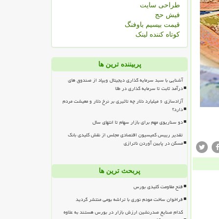
طراحی سایت
فیش حج
قیمت بیسیم باوفنگ
کوتاه کننده لینک
پربیننده ترین ها
آشنایی با سبد سرمایه گذاری دیجیتال ویپاد از صندوق های
درآمد ثابت تا سرمایه گذاری در طلا
آزادسازی ۶ میلیارد دلار چه تاثیری بر نرخ دلار و معیشت مردم
دارد؟
دو سناریوی مهم برای بازار سهام تا انتهای سال
تقدیر رییس کمیسیون اقتصادی مجلس از نقش کلیدی بانک
مسکن در پایین آوردن ناترازی
پربحث ترین ها
فتح مقاومت کلیدی بورس
فراخوان ساخت مودم نوری با تراشه بومی منتشر گردید
کدام صنایع صدرنشین ارزش بازار در بورس هستند به علاوه