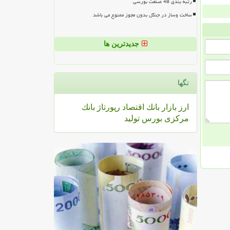
رتبه بندی 48 صنعت بورسی
ساخت وساز در جنگل بدون مجوز ممنوع می باشد
جدیدترین ها
تگها
ارز
بازار
بانك
اقتصاد
رپورتاژ
بانك
مركزی
بورس
تولید