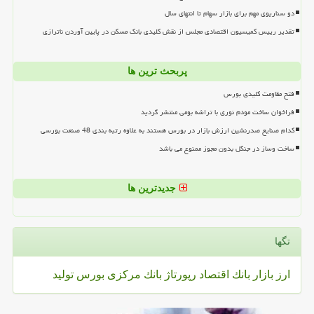
دو سناریوی مهم برای بازار سهام تا انتهای سال
تقدیر رییس کمیسیون اقتصادی مجلس از نقش کلیدی بانک مسکن در پایین آوردن ناترازی
پربحث ترین ها
فتح مقاومت کلیدی بورس
فراخوان ساخت مودم نوری با تراشه بومی منتشر گردید
کدام صنایع صدرنشین ارزش بازار در بورس هستند به علاوه رتبه بندی 48 صنعت بورسی
ساخت وساز در جنگل بدون مجوز ممنوع می باشد
جدیدترین ها
تگها
ارز
بازار
بانك
اقتصاد
رپورتاژ
بانك مركزی
بورس
تولید