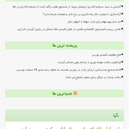
آشنایی با سبد سرمایه گذاری دیجیتال ویپاد از صندوق های درآمد ثابت تا سرمایه گذاری در طلا
آزادسازی ۶ میلیارد دلار چه تاثیری بر نرخ دلار و معیشت مردم دارد؟
دو سناریوی مهم برای بازار سهام تا انتهای سال
تقدیر رییس کمیسیون اقتصادی مجلس از نقش کلیدی بانک مسکن در پایین آوردن ناترازی
پربحث ترین ها
فتح مقاومت کلیدی بورس
فراخوان ساخت مودم نوری با تراشه بومی منتشر گردید
کدام صنایع صدرنشین ارزش بازار در بورس هستند به علاوه رتبه بندی 48 صنعت بورسی
ساخت وساز در جنگل بدون مجوز ممنوع می باشد
جدیدترین ها
تگها
ارز
بازار
بانك
اقتصاد
رپورتاژ
بانك مركزی
بورس
تولید